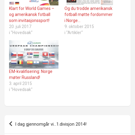
Klart for World Games –
Og du trodde amerikansk
og amerikansk fotball
fotball møtte fordommer
som invitasjonssport!
i Norge…
20. juli 2017
9. oktober 2015
i "Hovedsak"
i "Artikler"
EM-kvalifisering: Norge
møter Russland!
3. april 2015
i "Hovedsak"
Innleggsnavigasjon
I dag gjennomgår vi…1.divisjon 2014!