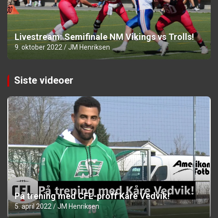
Livestream: Semifinale NM Vikings vs Trolls!
9. oktober 2022
JM Henriksen
Siste videoer
På trening med CFL-proff Kåre Vedvik!
5. april 2022
JM Henriksen