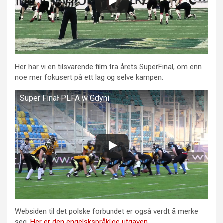
Her har vi en tilsvarende film fra årets SuperFinal, om enn
noe mer fokusert på ett lag og selve kampen:
Super Finał PLFA w Gdyni
Websiden til det polske forbundet er også verdt å merke
seg.
Her er den engelskspråklige utgaven
.