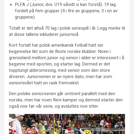
PLFA J (Junior, dvs. U19 såvidt vi kan forstå): 19 lag
fordelt på fem grupper (4 i fire av gruppene, 3 i en av
gruppene).
Totalt er det altså 70 lag i polsk seriespill i år. Legg merke til
at disse tallene inkluderer juniornivå.
Kort fortalt har polsk amerikansk fotball hatt sin
begynnelse likt som de fleste norske klubber: Noen i
grenseland mellom junior og senior i alder er interessert i å
begynne med sporten, og starter lag. Dermed er det
topptungt aldersmessig, med senior som den store
driveren. Juniorserien er av nyere dato, men har som
seniornivået hatt en rask fremvekst.
Den polske seniorserien går omtrent parallelt med den
norske, men har noen flere kamper og dermed starter den
også noe før vår serie, og avsluttes noe etter.