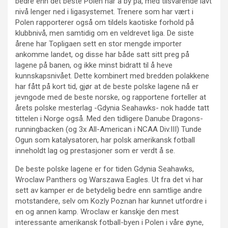
bedre enn det beste Polen har å by på, med tilsvarende lavt
nivå lenger ned i ligasystemet. Trenere som har vært i
Polen rapporterer også om tildels kaotiske forhold på
klubbnivå, men samtidig om en veldrevet liga. De siste
årene har Topligaen sett en stor mengde importer
ankomme landet, og disse har både satt sitt preg på
lagene på banen, og ikke minst bidratt til å heve
kunnskapsnivået. Dette kombinert med bredden polakkene
har fått på kort tid, gjør at de beste polske lagene nå er
jevngode med de beste norske, og rapportene forteller at
årets polske mesterlag -Gdynia Seahawks- nok hadde tatt
tittelen i Norge også. Med den tidligere Danube Dragons-
runningbacken (og 3x All-American i NCAA Div.III) Tunde
Ogun som katalysatoren, har polsk amerikansk fotball
inneholdt lag og prestasjoner som er verdt å se.
De beste polske lagene er for tiden Gdynia Seahawks,
Wroclaw Panthers og Warszawa Eagles. Ut fra det vi har
sett av kamper er de betydelig bedre enn samtlige andre
motstandere, selv om Kozly Poznan har kunnet utfordre i
en og annen kamp. Wroclaw er kanskje den mest
interessante amerikansk fotball-byen i Polen i våre øyne,