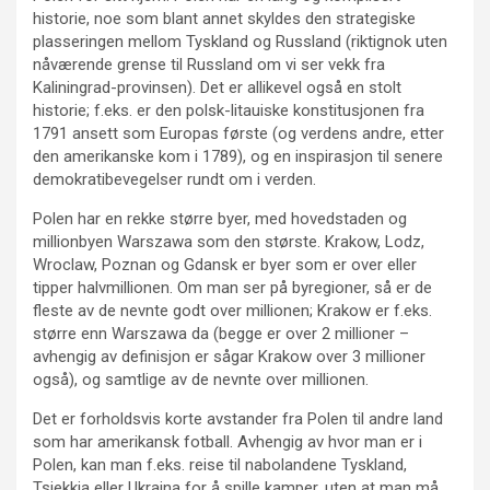
historie, noe som blant annet skyldes den strategiske
plasseringen mellom Tyskland og Russland (riktignok uten
nåværende grense til Russland om vi ser vekk fra
Kaliningrad-provinsen). Det er allikevel også en stolt
historie; f.eks. er den polsk-litauiske konstitusjonen fra
1791 ansett som Europas første (og verdens andre, etter
den amerikanske kom i 1789), og en inspirasjon til senere
demokratibevegelser rundt om i verden.
Polen har en rekke større byer, med hovedstaden og
millionbyen Warszawa som den største. Krakow, Lodz,
Wroclaw, Poznan og Gdansk er byer som er over eller
tipper halvmillionen. Om man ser på byregioner, så er de
fleste av de nevnte godt over millionen; Krakow er f.eks.
større enn Warszawa da (begge er over 2 millioner –
avhengig av definisjon er sågar Krakow over 3 millioner
også), og samtlige av de nevnte over millionen.
Det er forholdsvis korte avstander fra Polen til andre land
som har amerikansk fotball. Avhengig av hvor man er i
Polen, kan man f.eks. reise til nabolandene Tyskland,
Tsjekkia eller Ukraina for å spille kamper, uten at man må