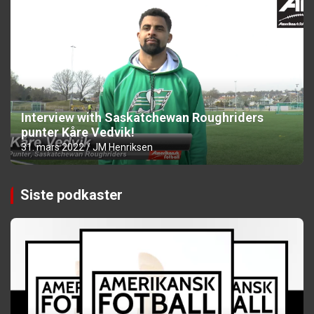
Interview with Saskatchewan Roughriders
punter Kåre Vedvik!
31. mars 2022
JM Henriksen
Siste podkaster