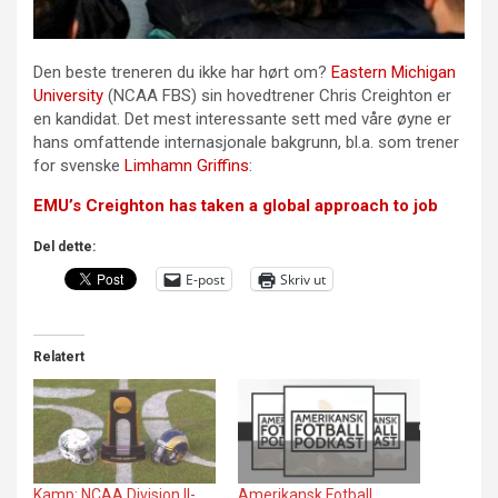
Den beste treneren du ikke har hørt om?
Eastern Michigan
University
(NCAA FBS) sin hovedtrener Chris Creighton er
en kandidat. Det mest interessante sett med våre øyne er
hans omfattende internasjonale bakgrunn, bl.a. som trener
for svenske
Limhamn Griffins
:
EMU’s Creighton has taken a global approach to job
Del dette:
E-post
Skriv ut
Relatert
Kamp: NCAA Division II-
Amerikansk Fotball