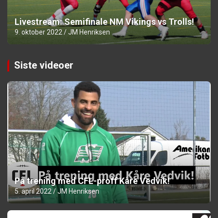
Livestream: Semifinale NM Vikings vs Trolls!
9. oktober 2022
JM Henriksen
Siste videoer
På trening med CFL-proff Kåre Vedvik!
5. april 2022
JM Henriksen