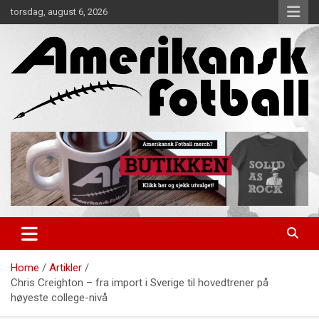
Skip
torsdag, august 6, 2026
to
content
Alt om amerikansk fotball!
Amerikansk Fotball
Home
Artikler
Chris Creighton – fra import i Sverige til hovedtrener på
høyeste college-nivå