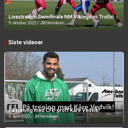
Livestream: Semifinale NM Vikings vs Trolls!
9. oktober 2022
JM Henriksen
Siste videoer
På trening med CFL-proff Kåre Vedvik!
5. april 2022
JM Henriksen