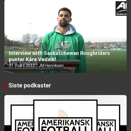
Interview with Saskatchewan Roughriders
punter Kåre Vedvik!
31. mars 2022
JM Henriksen
Siste podkaster