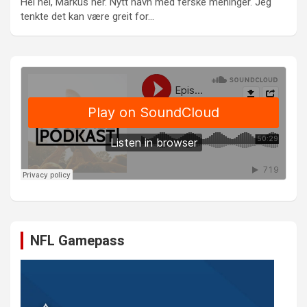
Hei hei, Markus her. Nytt navn med ferske meninger. Jeg
tenkte det kan være greit for…
NFL Gamepass