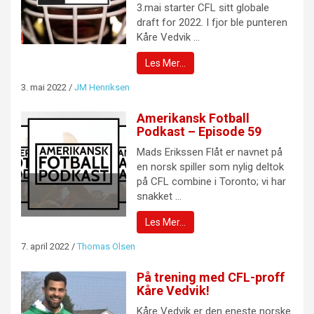
3.mai starter CFL sitt globale
draft for 2022. I fjor ble punteren
Kåre Vedvik ...
Les Mer…
3. mai 2022
/
JM Henriksen
Amerikansk Fotball
Podkast – Episode 59
Mads Erikssen Flåt er navnet på
en norsk spiller som nylig deltok
på CFL combine i Toronto; vi har
snakket ...
Les Mer…
7. april 2022
/
Thomas Olsen
På trening med CFL-proff
Kåre Vedvik!
Kåre Vedvik er den eneste norske