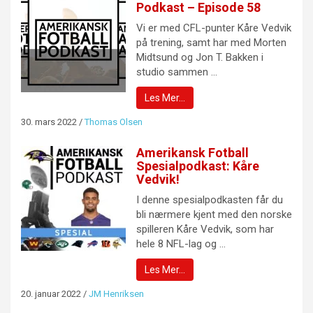
Podkast – Episode 58
Vi er med CFL-punter Kåre Vedvik
på trening, samt har med Morten
Midtsund og Jon T. Bakken i
studio sammen ...
Les Mer…
30. mars 2022
/
Thomas Olsen
Amerikansk Fotball
Spesialpodkast: Kåre
Vedvik!
I denne spesialpodkasten får du
bli nærmere kjent med den norske
spilleren Kåre Vedvik, som har
hele 8 NFL-lag og ...
Les Mer…
20. januar 2022
/
JM Henriksen