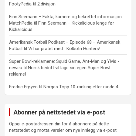
FootyPedia
til
2.divisjon
Finn Seemann – Fakta, karriere og bekreftet informasjon -
MatchPedia
til
Finn Seemann – Kickalicious lenge før
Kickalicious
Amerikansk Fotball Podkast – Episode 68 – Amerikansk
Fotball
til
Vi har pratet med….Kolbotn Hunters!
Super Bowl-reklamene: Squid Game, Ant-Man og Ylvis -
neweu
til
Norsk bedrift vil lage sin egen Super Bowl-
reklame!
Fredric Frøyen
til
Norges Topp 10-ranking etter runde 4
Abonner på nettstedet via e-post
Oppgi e-postadressen din for å abonnere på dette
nettstedet og motta varsler om nye innlegg via e-post.