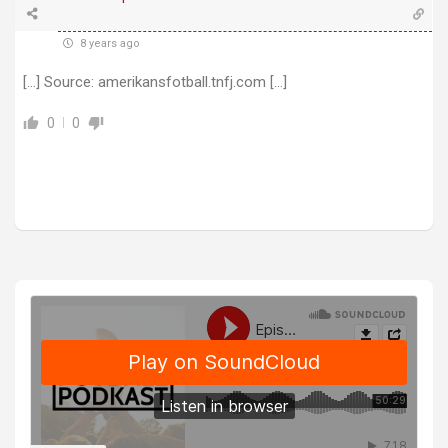
8 years ago
[…] Source: amerikansfotball.tnfj.com […]
0
0