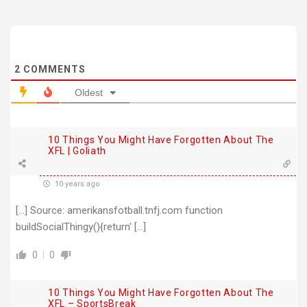
2
COMMENTS
Oldest
10 Things You Might Have Forgotten About The
XFL | Goliath
10 years ago
[…] Source: amerikansfotball.tnfj.com function
buildSocialThingy(){return' […]
0
0
10 Things You Might Have Forgotten About The
XFL – SportsBreak