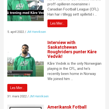
proff-spilleren noensinne i
Canadian Football League (CFL).
Han har i tillegg sett spilletid i ...
Les Mer…
5. april 2022
/
JM Henriksen
Interview with
Saskatchewan
Roughriders punter Kåre
Vedvik!
Kåre Vedvik is the only Norwegian
playing in the CFL, and he's
recently been home in Norway.
We joined him ...
Les Mer…
31. mars 2022
/
JM Henriksen
Amerikansk Fotball