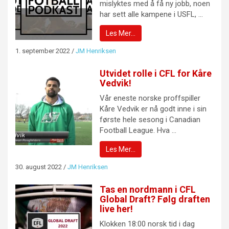
mislyktes med å få ny jobb, noen
har sett alle kampene i USFL, ...
Les Mer…
1. september 2022
/
JM Henriksen
Utvidet rolle i CFL for Kåre
Vedvik!
Vår eneste norske proffspiller
Kåre Vedvik er nå godt inne i sin
første hele sesong i Canadian
Football League. Hva ...
Les Mer…
30. august 2022
/
JM Henriksen
Tas en nordmann i CFL
Global Draft? Følg draften
live her!
Klokken 18:00 norsk tid i dag