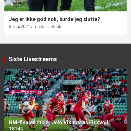
Jeg er ikke god nok, burde jeg slutte?
6. mai 2021
markussletbak
Siste Livestreams
NM-finalen 2022: Oslo Vikings vs Eidsvoll
1814s