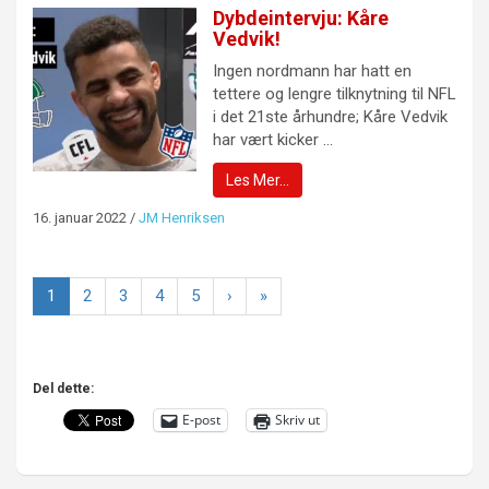
Dybdeintervju: Kåre
Vedvik!
Ingen nordmann har hatt en
tettere og lengre tilknytning til NFL
i det 21ste århundre; Kåre Vedvik
har vært kicker ...
Les Mer…
16. januar 2022
/
JM Henriksen
1
2
3
4
5
›
»
Del dette:
E-post
Skriv ut