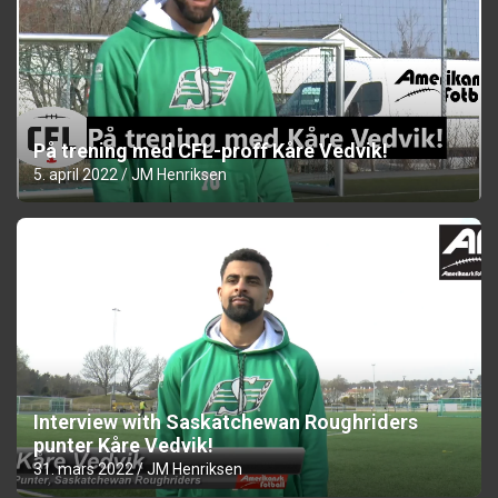
På trening med CFL-proff Kåre Vedvik!
5. april 2022
JM Henriksen
Interview with Saskatchewan Roughriders
punter Kåre Vedvik!
31. mars 2022
JM Henriksen