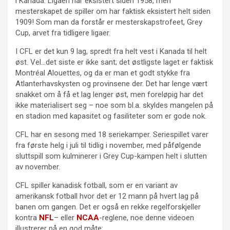
i Kanada. Ligaen har eksistert siden 1958, men
mesterskapet de spiller om har faktisk eksistert helt siden
1909! Som man da forstår er mesterskapstrofeet, Grey
Cup, arvet fra tidligere ligaer.
I CFL er det kun 9 lag, spredt fra helt vest i Kanada til helt
øst. Vel…det siste er ikke sant; det østligste laget er faktisk
Montréal Alouettes, og da er man et godt stykke fra
Atlanterhavskysten og provinsene der. Det har lenge vært
snakket om å få et lag lenger øst, men foreløpig har det
ikke materialisert seg – noe som bl.a. skyldes mangelen på
en stadion med kapasitet og fasiliteter som er gode nok.
CFL har en sesong med 18 seriekamper. Seriespillet varer
fra første helg i juli til tidlig i november, med påfølgende
sluttspill som kulminerer i Grey Cup-kampen helt i slutten
av november.
CFL spiller kanadisk fotball, som er en variant av
amerikansk fotball hvor det er 12 mann på hvert lag på
banen om gangen. Det er også en rekke regelforskjeller
kontra
NFL
– eller
NCAA
-reglene, noe denne videoen
illustrerer på en god måte: