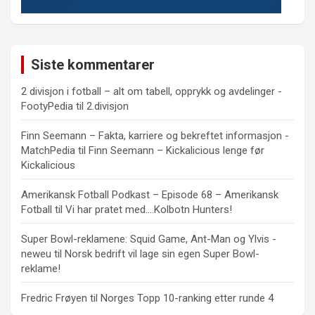
Siste kommentarer
2 divisjon i fotball – alt om tabell, opprykk og avdelinger -
FootyPedia
til
2.divisjon
Finn Seemann – Fakta, karriere og bekreftet informasjon -
MatchPedia
til
Finn Seemann – Kickalicious lenge før
Kickalicious
Amerikansk Fotball Podkast – Episode 68 – Amerikansk
Fotball
til
Vi har pratet med….Kolbotn Hunters!
Super Bowl-reklamene: Squid Game, Ant-Man og Ylvis -
neweu
til
Norsk bedrift vil lage sin egen Super Bowl-
reklame!
Fredric Frøyen
til
Norges Topp 10-ranking etter runde 4