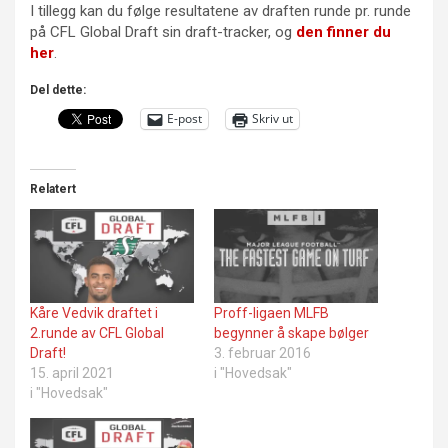
I tillegg kan du følge resultatene av draften runde pr. runde
på CFL Global Draft sin draft-tracker, og
den finner du
her
.
Del dette:
E-post
Skriv ut
Relatert
Kåre Vedvik draftet i
Proff-ligaen MLFB
2.runde av CFL Global
begynner å skape bølger
Draft!
3. februar 2016
15. april 2021
i "Hovedsak"
i "Hovedsak"