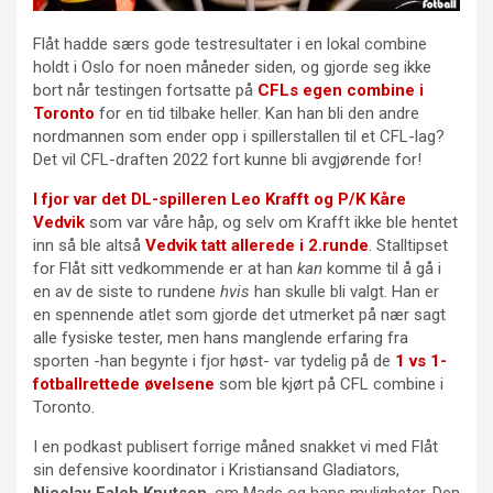
Flåt hadde særs gode testresultater i en lokal combine
holdt i Oslo for noen måneder siden, og gjorde seg ikke
bort når testingen fortsatte på
CFLs egen combine i
Toronto
for en tid tilbake heller. Kan han bli den andre
nordmannen som ender opp i spillerstallen til et CFL-lag?
Det vil CFL-draften 2022 fort kunne bli avgjørende for!
I fjor var det DL-spilleren Leo Krafft og P/K Kåre
Vedvik
som var våre håp, og selv om Krafft ikke ble hentet
inn så ble altså
Vedvik tatt allerede i 2.runde
. Stalltipset
for Flåt sitt vedkommende er at han
kan
komme til å gå i
en av de siste to rundene
hvis
han skulle bli valgt. Han er
en spennende atlet som gjorde det utmerket på nær sagt
alle fysiske tester, men hans manglende erfaring fra
sporten -han begynte i fjor høst- var tydelig på de
1 vs 1-
fotballrettede øvelsene
som ble kjørt på CFL combine i
Toronto.
I en podkast publisert forrige måned snakket vi med Flåt
sin defensive koordinator i Kristiansand Gladiators,
Nicolay Falch Knutsen
, om Mads og hans muligheter. Den