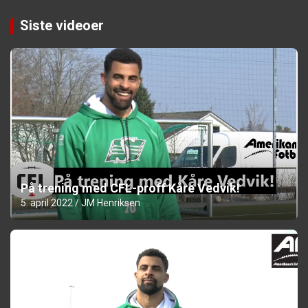
Siste videoer
På trening med CFL-proff Kåre Vedvik!
5. april 2022
JM Henriksen