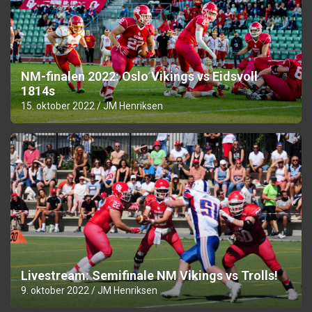
NM-finalen 2022: Oslo Vikings vs Eidsvoll
1814s
15. oktober 2022
JM Henriksen
Livestream: Semifinale NM Vikings vs Trolls!
9. oktober 2022
JM Henriksen