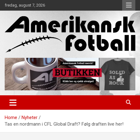
Skip
fredag, august 7, 2026
to
content
Alt om amerikansk fotball!
Amerikansk Fotball
Home
Nyheter
Tas en nordmann i CFL Global Draft? Følg draften live her!