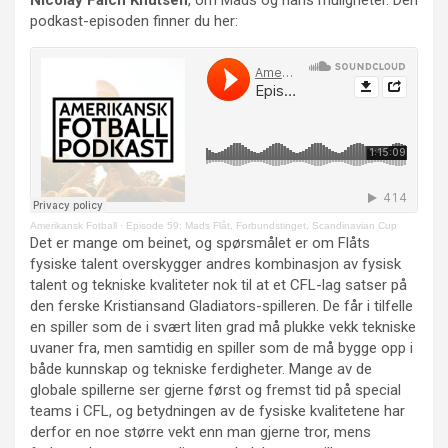
podkast-episoden finner du her:
Amerikansk Fotball
·
Episode 59: Mads Flåt, Forbundstinget, Scandinavian Cup
Det er mange om beinet, og spørsmålet er om Flåts
fysiske talent overskygger andres kombinasjon av fysisk
talent og tekniske kvaliteter nok til at et CFL-lag satser på
den ferske Kristiansand Gladiators-spilleren. De får i tilfelle
en spiller som de i svært liten grad må plukke vekk tekniske
uvaner fra, men samtidig en spiller som de må bygge opp i
både kunnskap og tekniske ferdigheter. Mange av de
globale spillerne ser gjerne først og fremst tid på special
teams i CFL, og betydningen av de fysiske kvalitetene har
derfor en noe større vekt enn man gjerne tror, mens