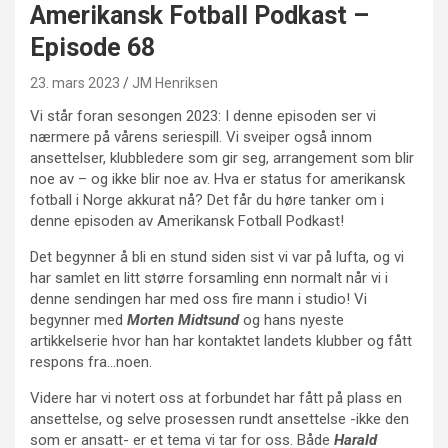
Amerikansk Fotball Podkast –
Episode 68
23. mars 2023
JM Henriksen
Vi står foran sesongen 2023: I denne episoden ser vi
nærmere på vårens seriespill. Vi sveiper også innom
ansettelser, klubbledere som gir seg, arrangement som blir
noe av – og ikke blir noe av. Hva er status for amerikansk
fotball i Norge akkurat nå? Det får du høre tanker om i
denne episoden av Amerikansk Fotball Podkast!
Det begynner å bli en stund siden sist vi var på lufta, og vi
har samlet en litt større forsamling enn normalt når vi i
denne sendingen har med oss fire mann i studio! Vi
begynner med
Morten Midtsund
og hans nyeste
artikkelserie hvor han har kontaktet landets klubber og fått
respons fra…noen.
Videre har vi notert oss at forbundet har fått på plass en
ansettelse, og selve prosessen rundt ansettelse -ikke den
som er ansatt- er et tema vi tar for oss. Både
Harald