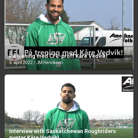
På trening med CFL-proff Kåre Vedvik!
5. april 2022
JM Henriksen
Interview with Saskatchewan Roughriders
punter Kåre Vedvik!