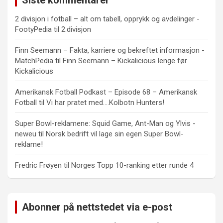
2 divisjon i fotball – alt om tabell, opprykk og avdelinger -
FootyPedia
til
2.divisjon
Finn Seemann – Fakta, karriere og bekreftet informasjon -
MatchPedia
til
Finn Seemann – Kickalicious lenge før
Kickalicious
Amerikansk Fotball Podkast – Episode 68 – Amerikansk
Fotball
til
Vi har pratet med….Kolbotn Hunters!
Super Bowl-reklamene: Squid Game, Ant-Man og Ylvis -
neweu
til
Norsk bedrift vil lage sin egen Super Bowl-
reklame!
Fredric Frøyen
til
Norges Topp 10-ranking etter runde 4
Abonner på nettstedet via e-post