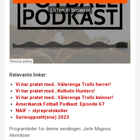
Relevante linker:
Vi har pratet med…Vålerenga Trolls herrer!
Vi har pratet med…Kolbotn Hunters!
Vi har pratet med…Vålerenga Trolls kvinner!
Amerikansk Fotball Podkast: Episode 67
NAIF – styreprotokoller
Serieoppsett(ene) 2023
Programleder for denne sendingen:
Jarle Magnus
Henriksen