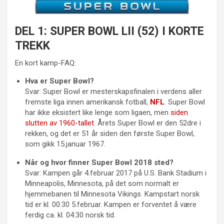
DEL 1: SUPER BOWL LII (52) I KORTE
TREKK
En kort kamp-FAQ:
Hva er Super Bowl?
Svar: Super Bowl er mesterskapsfinalen i verdens aller
fremste liga innen amerikansk fotball,
NFL
. Super Bowl
har ikke eksistert like lenge som ligaen, men
siden
slutten av 1960-tallet
. Årets Super Bowl er den 52dre i
rekken, og det er 51 år siden den første Super Bowl,
som gikk 15.januar 1967.
Når og hvor finner Super Bowl 2018 sted?
Svar: Kampen går 4.februar 2017 på U.S. Bank Stadium i
Minneapolis, Minnesota, på det som normalt er
hjemmebanen til Minnesota Vikings. Kampstart norsk
tid er kl. 00:30 5.februar. Kampen er forventet å være
ferdig ca. kl. 04:30 norsk tid.