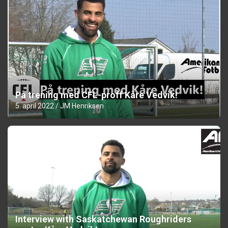
På trening med CFL-proff Kåre Vedvik!
5. april 2022
JM Henriksen
Interview with Saskatchewan Roughriders