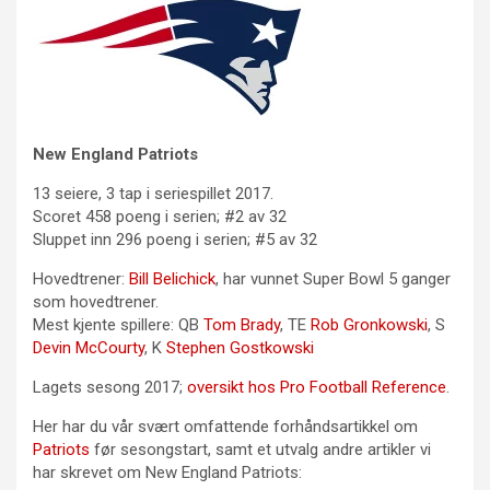
New England Patriots
13 seiere, 3 tap i seriespillet 2017.
Scoret 458 poeng i serien; #2 av 32
Sluppet inn 296 poeng i serien; #5 av 32
Hovedtrener:
Bill Belichick
, har vunnet Super Bowl 5 ganger
som hovedtrener.
Mest kjente spillere: QB
Tom Brady
, TE
Rob Gronkowski
, S
Devin McCourty
, K
Stephen Gostkowski
Lagets sesong 2017;
oversikt hos Pro Football Reference
.
Her har du vår svært omfattende forhåndsartikkel om
Patriots
før sesongstart, samt et utvalg andre artikler vi
har skrevet om New England Patriots: