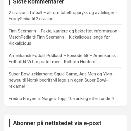
Siste kommentarer
2 divisjon i fotball – alt om tabell, opprykk og avdelinger -
FootyPedia
til
2.divisjon
Finn Seemann – Fakta, karriere og bekreftet informasjon -
MatchPedia
til
Finn Seemann – Kickalicious lenge før
Kickalicious
Amerikansk Fotball Podkast – Episode 68 – Amerikansk
Fotball
til
Vi har pratet med….Kolbotn Hunters!
Super Bowl-reklamene: Squid Game, Ant-Man og Ylvis -
neweu
til
Norsk bedrift vil lage sin egen Super Bowl-
reklame!
Fredric Frøyen
til
Norges Topp 10-ranking etter runde 4
Abonner på nettstedet via e-post