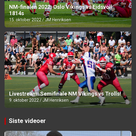
NM-finalen 2022: Oslo Vikings vs Eidsvoll
1814s
15. oktober 2022
JM Henriksen
Livestream: Semifinale NM Vikings vs Trolls!
9. oktober 2022
JM Henriksen
Siste videoer