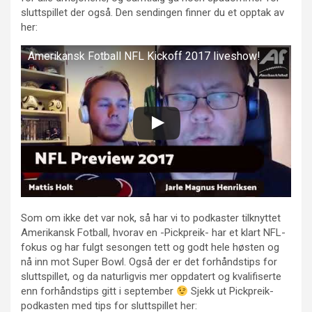
sluttspillet der også. Den sendingen finner du et opptak av
her:
Amerikansk Fotball NFL Kickoff 2017 liveshow!
Som om ikke det var nok, så har vi to podkaster tilknyttet
Amerikansk Fotball, hvorav en -Pickpreik- har et klart NFL-
fokus og har fulgt sesongen tett og godt hele høsten og
nå inn mot Super Bowl. Også der er det forhåndstips for
sluttspillet, og da naturligvis mer oppdatert og kvalifiserte
enn forhåndstips gitt i september
Sjekk ut Pickpreik-
podkasten med tips for sluttspillet her: