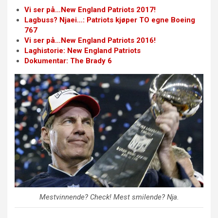
Vi ser på…New England Patriots 2017!
Lagbuss? Njaei…: Patriots kjøper TO egne Boeing
767
Vi ser på…New England Patriots 2016!
Laghistorie: New England Patriots
Dokumentar: The Brady 6
Mestvinnende? Check! Mest smilende? Nja.