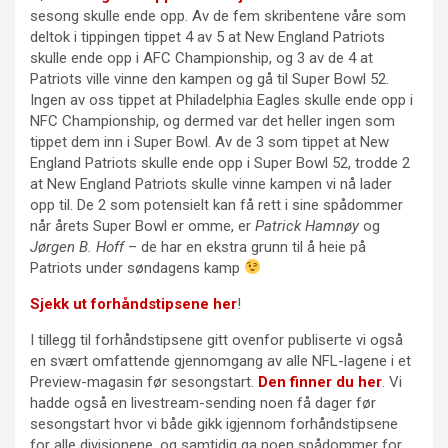
sesong skulle ende opp. Av de fem skribentene våre som
deltok i tippingen tippet 4 av 5 at New England Patriots
skulle ende opp i AFC Championship, og 3 av de 4 at
Patriots ville vinne den kampen og gå til Super Bowl 52.
Ingen av oss tippet at Philadelphia Eagles skulle ende opp i
NFC Championship, og dermed var det heller ingen som
tippet dem inn i Super Bowl. Av de 3 som tippet at New
England Patriots skulle ende opp i Super Bowl 52, trodde 2
at New England Patriots skulle vinne kampen vi nå lader
opp til. De 2 som potensielt kan få rett i sine spådommer
når årets Super Bowl er omme, er
Patrick Hamnøy
og
Jørgen B. Hoff
– de har en ekstra grunn til å heie på
Patriots under søndagens kamp
Sjekk ut forhåndstipsene her
!
I tillegg til forhåndstipsene gitt ovenfor publiserte vi også
en svært omfattende gjennomgang av alle NFL-lagene i et
Preview-magasin før sesongstart.
Den finner du her
. Vi
hadde også en livestream-sending noen få dager før
sesongstart hvor vi både gikk igjennom forhåndstipsene
for alle divisjonene, og samtidig ga noen spådommer for