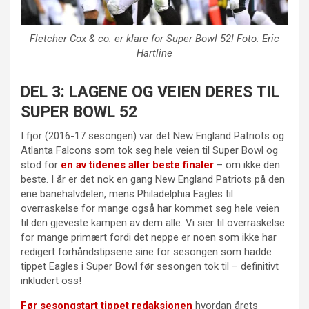
Fletcher Cox & co. er klare for Super Bowl 52! Foto: Eric
Hartline
DEL 3: LAGENE OG VEIEN DERES TIL
SUPER BOWL 52
I fjor (2016-17 sesongen) var det New England Patriots og
Atlanta Falcons som tok seg hele veien til Super Bowl og
stod for
en av tidenes aller beste finaler
– om ikke den
beste. I år er det nok en gang New England Patriots på den
ene banehalvdelen, mens Philadelphia Eagles til
overraskelse for mange også har kommet seg hele veien
til den gjeveste kampen av dem alle. Vi sier til overraskelse
for mange primært fordi det neppe er noen som ikke har
redigert forhåndstipsene sine for sesongen som hadde
tippet Eagles i Super Bowl før sesongen tok til – definitivt
inkludert oss!
Før sesongstart tippet redaksjonen
hvordan årets