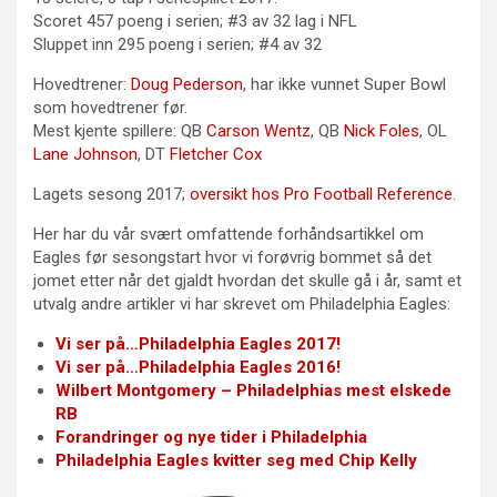
Scoret 457 poeng i serien; #3 av 32 lag i NFL
Sluppet inn 295 poeng i serien; #4 av 32
Hovedtrener:
Doug Pederson
, har ikke vunnet Super Bowl
som hovedtrener før.
Mest kjente spillere: QB
Carson Wentz
, QB
Nick Foles
, OL
Lane Johnson
, DT
Fletcher Cox
Lagets sesong 2017;
oversikt hos Pro Football Reference
.
Her har du vår svært omfattende forhåndsartikkel om
Eagles før sesongstart hvor vi forøvrig bommet så det
jomet etter når det gjaldt hvordan det skulle gå i år, samt et
utvalg andre artikler vi har skrevet om Philadelphia Eagles:
Vi ser på…Philadelphia Eagles 2017!
Vi ser på…Philadelphia Eagles 2016!
Wilbert Montgomery – Philadelphias mest elskede
RB
Forandringer og nye tider i Philadelphia
Philadelphia Eagles kvitter seg med Chip Kelly