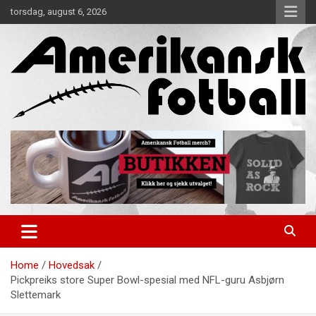
Skip
torsdag, august 6, 2026
to
content
Alt om amerikansk fotball!
Amerikansk Fotball
Home
Hovedsak
Pickpreiks store Super Bowl-spesial med NFL-guru Asbjørn
Slettemark