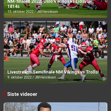
NM-finalen 2022: Oslo Vikings vs Eidsvoll
1814s
15. oktober 2022
JM Henriksen
Livestream: Semifinale NM Vikings vs Trolls!
9. oktober 2022
JM Henriksen
Siste videoer