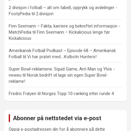
2 divisjon i fotball – alt om tabell, opprykk og avdelinger -
FootyPedia
til
2.divisjon
Finn Seemann – Fakta, karriere og bekreftet informasjon -
MatchPedia
til
Finn Seemann – Kickalicious lenge før
Kickalicious
Amerikansk Fotball Podkast – Episode 68 – Amerikansk
Fotball
til
Vi har pratet med….Kolbotn Hunters!
Super Bowl-reklamene: Squid Game, Ant-Man og Ylvis -
neweu
til
Norsk bedrift vil lage sin egen Super Bowl-
reklame!
Fredric Frøyen
til
Norges Topp 10-ranking etter runde 4
Abonner på nettstedet via e-post
Oppgi e-postadressen din for å abonnere på dette