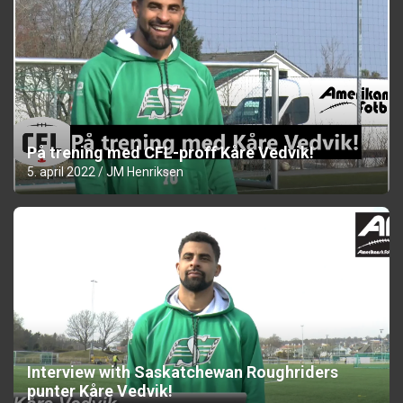
På trening med CFL-proff Kåre Vedvik!
5. april 2022
JM Henriksen
Interview with Saskatchewan Roughriders
punter Kåre Vedvik!