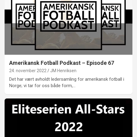
Amerikansk Fotball Podkast – Episode 67
24. november 2022
JM Henriksen
Det har vært avholdt ledersamling for amerikansk fotball i
Norge; vi tar for oss både form,…