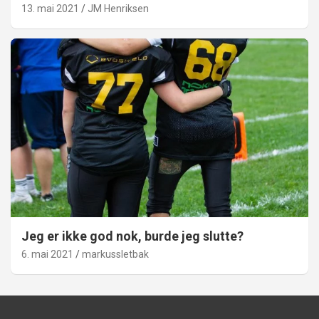
13. mai 2021
JM Henriksen
Jeg er ikke god nok, burde jeg slutte?
6. mai 2021
markussletbak