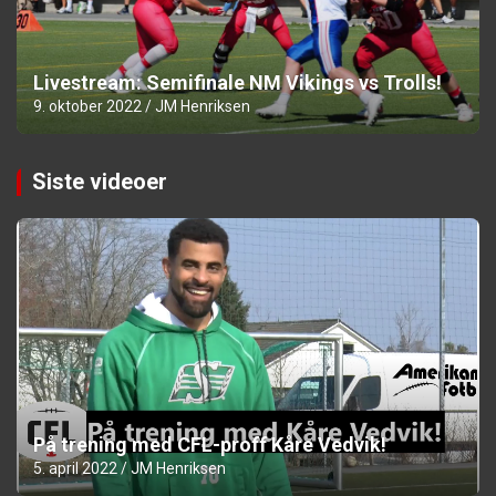
Livestream: Semifinale NM Vikings vs Trolls!
9. oktober 2022
JM Henriksen
Siste videoer
På trening med CFL-proff Kåre Vedvik!
5. april 2022
JM Henriksen