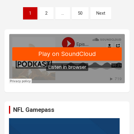
Sidepaginering
1
2
…
50
Next
NFL Gamepass