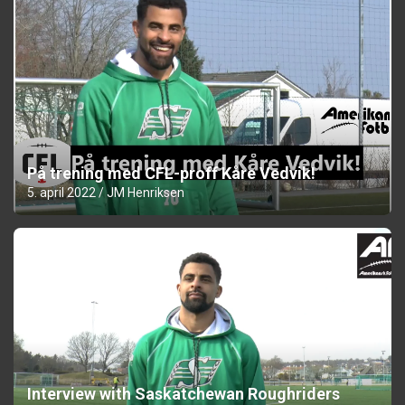
På trening med CFL-proff Kåre Vedvik!
5. april 2022
JM Henriksen
Interview with Saskatchewan Roughriders