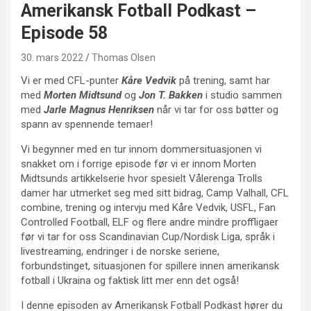
Amerikansk Fotball Podkast –
Episode 58
30. mars 2022
Thomas Olsen
Vi er med CFL-punter
Kåre Vedvik
på trening, samt har
med
Morten Midtsund
og
Jon T. Bakken
i studio sammen
med
Jarle Magnus Henriksen
når vi tar for oss bøtter og
spann av spennende temaer!
Vi begynner med en tur innom dommersituasjonen vi
snakket om i forrige episode før vi er innom Morten
Midtsunds artikkelserie hvor spesielt Vålerenga Trolls
damer har utmerket seg med sitt bidrag, Camp Valhall, CFL
combine, trening og intervju med Kåre Vedvik, USFL, Fan
Controlled Football, ELF og flere andre mindre proffligaer
før vi tar for oss Scandinavian Cup/Nordisk Liga, språk i
livestreaming, endringer i de norske seriene,
forbundstinget, situasjonen for spillere innen amerikansk
fotball i Ukraina og faktisk litt mer enn det også!
I denne episoden av Amerikansk Fotball Podkast hører du