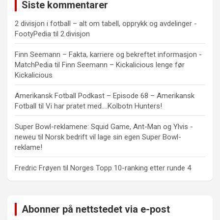
Siste kommentarer
2 divisjon i fotball – alt om tabell, opprykk og avdelinger -
FootyPedia
til
2.divisjon
Finn Seemann – Fakta, karriere og bekreftet informasjon -
MatchPedia
til
Finn Seemann – Kickalicious lenge før
Kickalicious
Amerikansk Fotball Podkast – Episode 68 – Amerikansk
Fotball
til
Vi har pratet med….Kolbotn Hunters!
Super Bowl-reklamene: Squid Game, Ant-Man og Ylvis -
neweu
til
Norsk bedrift vil lage sin egen Super Bowl-
reklame!
Fredric Frøyen
til
Norges Topp 10-ranking etter runde 4
Abonner på nettstedet via e-post