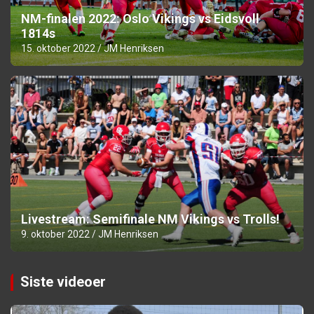
NM-finalen 2022: Oslo Vikings vs Eidsvoll
1814s
15. oktober 2022
JM Henriksen
Livestream: Semifinale NM Vikings vs Trolls!
9. oktober 2022
JM Henriksen
Siste videoer