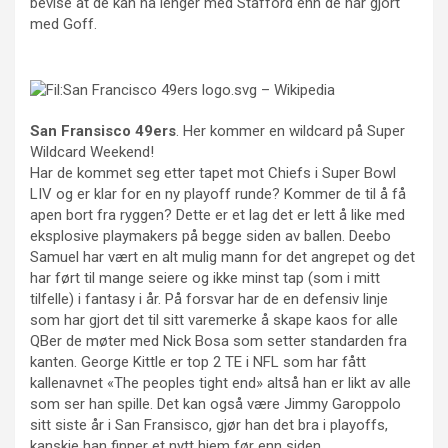
bevise at de kan nå lenger med Stafford enn de har gjort
med Goff.
San Fransisco 49ers
. Her kommer en wildcard på Super
Wildcard Weekend!
Har de kommet seg etter tapet mot Chiefs i Super Bowl
LIV og er klar for en ny playoff runde? Kommer de til å få
apen bort fra ryggen? Dette er et lag det er lett å like med
eksplosive playmakers på begge siden av ballen. Deebo
Samuel har vært en alt mulig mann for det angrepet og det
har ført til mange seiere og ikke minst tap (som i mitt
tilfelle) i fantasy i år. På forsvar har de en defensiv linje
som har gjort det til sitt varemerke å skape kaos for alle
QBer de møter med Nick Bosa som setter standarden fra
kanten. George Kittle er top 2 TE i NFL som har fått
kallenavnet «The peoples tight end» altså han er likt av alle
som ser han spille. Det kan også være Jimmy Garoppolo
sitt siste år i San Fransisco, gjør han det bra i playoffs,
kanskje han finner et nytt hjem før enn siden.