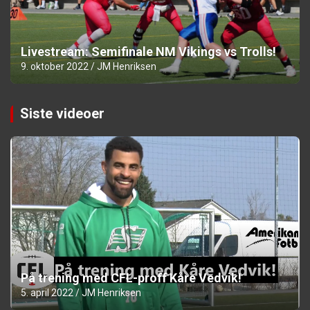
Livestream: Semifinale NM Vikings vs Trolls!
9. oktober 2022
JM Henriksen
Siste videoer
På trening med CFL-proff Kåre Vedvik!
5. april 2022
JM Henriksen