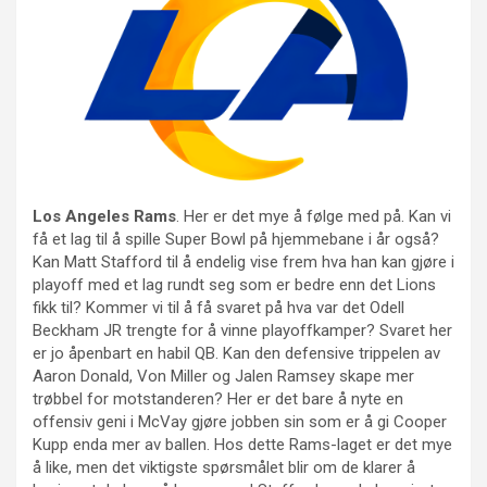
Los Angeles Rams
. Her er det mye å følge med på. Kan vi
få et lag til å spille Super Bowl på hjemmebane i år også?
Kan Matt Stafford til å endelig vise frem hva han kan gjøre i
playoff med et lag rundt seg som er bedre enn det Lions
fikk til? Kommer vi til å få svaret på hva var det Odell
Beckham JR trengte for å vinne playoffkamper? Svaret her
er jo åpenbart en habil QB. Kan den defensive trippelen av
Aaron Donald, Von Miller og Jalen Ramsey skape mer
trøbbel for motstanderen? Her er det bare å nyte en
offensiv geni i McVay gjøre jobben sin som er å gi Cooper
Kupp enda mer av ballen. Hos dette Rams-laget er det mye
å like, men det viktigste spørsmålet blir om de klarer å