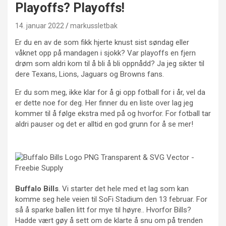
Playoffs? Playoffs!
14. januar 2022
markussletbak
Er du en av de som fikk hjerte knust sist søndag eller
våknet opp på mandagen i sjokk? Var playoffs en fjern
drøm som aldri kom til å bli å bli oppnådd? Ja jeg sikter til
dere Texans, Lions, Jaguars og Browns fans.
Er du som meg, ikke klar for å gi opp fotball for i år, vel da
er dette noe for deg. Her finner du en liste over lag jeg
kommer til å følge ekstra med på og hvorfor. For fotball tar
aldri pauser og det er alltid en god grunn for å se mer!
Buffalo Bills
. Vi starter det hele med et lag som kan
komme seg hele veien til SoFi Stadium den 13 februar. For
så å sparke ballen litt for mye til høyre.. Hvorfor Bills?
Hadde vært gøy å sett om de klarte å snu om på trenden