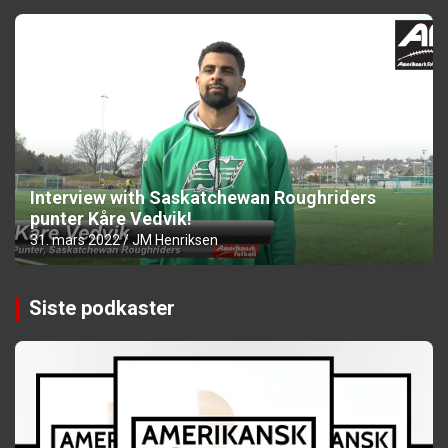
Interview with Saskatchewan Roughriders
punter Kåre Vedvik!
31. mars 2022
JM Henriksen
Siste podkaster