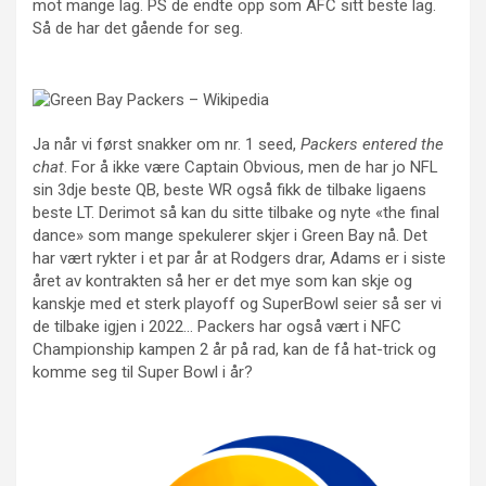
mot mange lag. PS de endte opp som AFC sitt beste lag.
Så de har det gående for seg.
Ja når vi først snakker om nr. 1 seed,
Packers entered the
chat
. For å ikke være Captain Obvious, men de har jo NFL
sin 3dje beste QB, beste WR også fikk de tilbake ligaens
beste LT. Derimot så kan du sitte tilbake og nyte «the final
dance» som mange spekulerer skjer i Green Bay nå. Det
har vært rykter i et par år at Rodgers drar, Adams er i siste
året av kontrakten så her er det mye som kan skje og
kanskje med et sterk playoff og SuperBowl seier så ser vi
de tilbake igjen i 2022… Packers har også vært i NFC
Championship kampen 2 år på rad, kan de få hat-trick og
komme seg til Super Bowl i år?