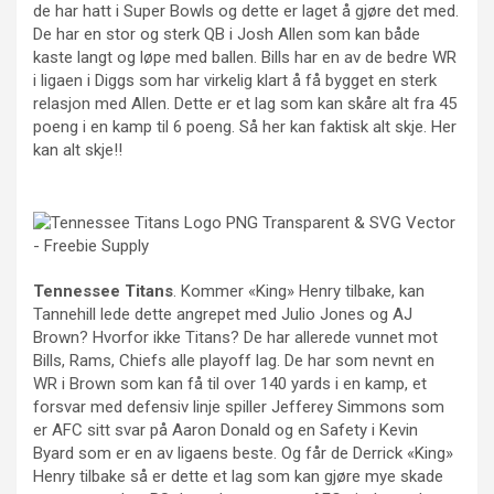
de har hatt i Super Bowls og dette er laget å gjøre det med.
De har en stor og sterk QB i Josh Allen som kan både
kaste langt og løpe med ballen. Bills har en av de bedre WR
i ligaen i Diggs som har virkelig klart å få bygget en sterk
relasjon med Allen. Dette er et lag som kan skåre alt fra 45
poeng i en kamp til 6 poeng. Så her kan faktisk alt skje. Her
kan alt skje!!
Tennessee Titans
. Kommer «King» Henry tilbake, kan
Tannehill lede dette angrepet med Julio Jones og AJ
Brown? Hvorfor ikke Titans? De har allerede vunnet mot
Bills, Rams, Chiefs alle playoff lag. De har som nevnt en
WR i Brown som kan få til over 140 yards i en kamp, et
forsvar med defensiv linje spiller Jefferey Simmons som
er AFC sitt svar på Aaron Donald og en Safety i Kevin
Byard som er en av ligaens beste. Og får de Derrick «King»
Henry tilbake så er dette et lag som kan gjøre mye skade