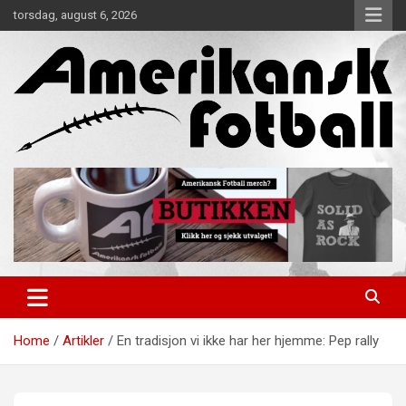
Skip
torsdag, august 6, 2026
to
content
Alt om amerikansk fotball!
Amerikansk Fotball
Home
Artikler
En tradisjon vi ikke har her hjemme: Pep rally