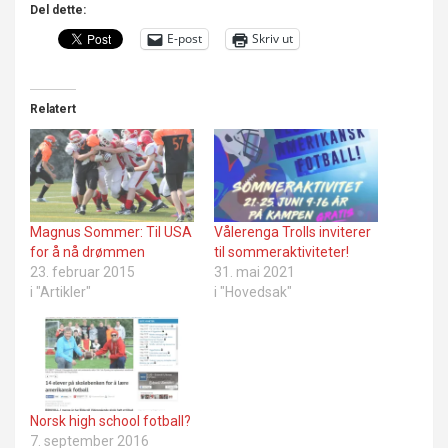
Del dette:
E-post
Skriv ut
Relatert
Magnus Sommer: Til USA
Vålerenga Trolls inviterer
for å nå drømmen
til sommeraktiviteter!
23. februar 2015
31. mai 2021
i "Artikler"
i "Hovedsak"
Norsk high school fotball?
7. september 2016