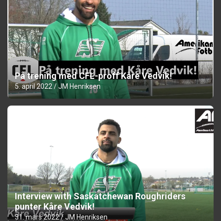
På trening med CFL-proff Kåre Vedvik!
5. april 2022
JM Henriksen
Interview with Saskatchewan Roughriders
punter Kåre Vedvik!
31. mars 2022
JM Henriksen