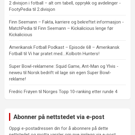
2 divisjon i fotball – alt om tabell, opprykk og avdelinger -
FootyPedia
til
2.divisjon
Finn Seemann – Fakta, karriere og bekreftet informasjon -
MatchPedia
til
Finn Seemann – Kickalicious lenge før
Kickalicious
Amerikansk Fotball Podkast – Episode 68 – Amerikansk
Fotball
til
Vi har pratet med….Kolbotn Hunters!
Super Bowl-reklamene: Squid Game, Ant-Man og Ylvis -
neweu
til
Norsk bedrift vil lage sin egen Super Bowl-
reklame!
Fredric Frøyen
til
Norges Topp 10-ranking etter runde 4
Abonner på nettstedet via e-post
Oppgi e-postadressen din for å abonnere på dette
nettstedet og motta varsler om nye innlegg via e-post.