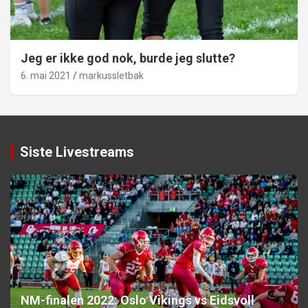
Jeg er ikke god nok, burde jeg slutte?
6. mai 2021
markussletbak
Siste Livestreams
NM-finalen 2022: Oslo Vikings vs Eidsvoll