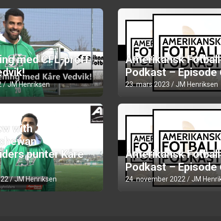
ning med CFL-proff
Amerikansk Fotball
dvik!
Podkast – Episode
2
JM Henriksen
23. mars 2023
JM Henriksen
ew with
chewan
iders punter Kåre
Amerikansk Fotball
Podkast – Episode
022
JM Henriksen
24. november 2022
JM Henri