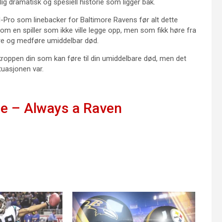
ig dramatisk og spesiell historie som ligger bak.
l-Pro som linebacker for Baltimore Ravens før alt dette
n om en spiller som ikke ville legge opp, men som fikk høre fra
re og medføre umiddelbar død.
kroppen din som kan føre til din umiddelbare død, men det
tuasjonen var.
ne – Always a Raven