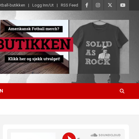
tball-butikken
Logg Inn/Ut
RSS Feed
EN