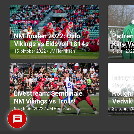
NM-finalen 2022: Oslo
På tre
Vikings vs Eidsvoll 1814s
Kåre Ve
15. oktober 2022
JM Henriksen
5. april 202
Intervi
Saskat
Livestream: Semifinale
Roughr
NM Vikings vs Trolls!
Vedvik!
9. oktober 2022
JM Henriksen
31. mars 2