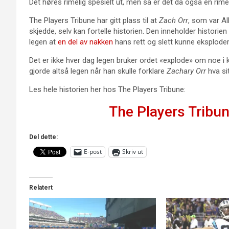
Det høres rimelig spesielt ut, men så er det da også en rimel
The Players Tribune har gitt plass til at
Zach Orr
, som var Al
skjedde, selv kan fortelle historien. Den inneholder historie
legen at
en del av nakken
hans rett og slett kunne eksplode
Det er ikke hver dag legen bruker ordet «explode» om noe i 
gjorde altså legen når han skulle forklare
Zachary Orr
hva si
Les hele historien her hos The Players Tribune:
The Players Tribu
Del dette:
E-post
Skriv ut
Relatert