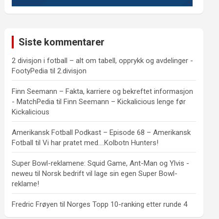
Siste kommentarer
2 divisjon i fotball – alt om tabell, opprykk og avdelinger -
FootyPedia
til
2.divisjon
Finn Seemann – Fakta, karriere og bekreftet informasjon
- MatchPedia
til
Finn Seemann – Kickalicious lenge før
Kickalicious
Amerikansk Fotball Podkast – Episode 68 – Amerikansk
Fotball
til
Vi har pratet med….Kolbotn Hunters!
Super Bowl-reklamene: Squid Game, Ant-Man og Ylvis -
neweu
til
Norsk bedrift vil lage sin egen Super Bowl-
reklame!
Fredric Frøyen
til
Norges Topp 10-ranking etter runde 4