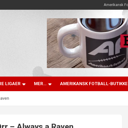
Amerikansk Fo
E LIGAER
MER…
AMERIKANSK FOTBALL-BUTIKK
Raven
Orr – Always a Raven