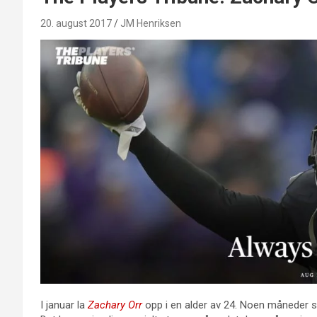
20. august 2017
JM Henriksen
I januar la
Zachary Orr
opp i en alder av 24. Noen måneder sei