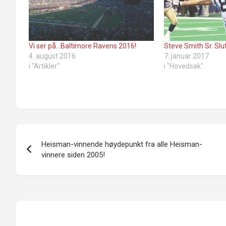
Vi ser på…Baltimore Ravens 2016!
Steve Smith Sr. Slu
4. august 2016
7. januar 2017
i "Artikler"
i "Hovedsak"
Innleggsnavigasjon
Heisman-vinnende høydepunkt fra alle Heisman-
vinnere siden 2005!