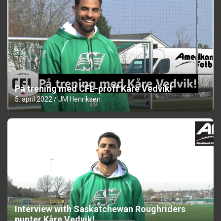
På trening med CFL-proff Kåre Vedvik!
5. april 2022
JM Henriksen
Interview with Saskatchewan Roughriders
punter Kåre Vedvik!