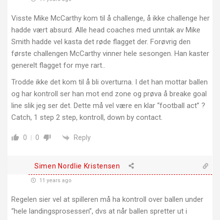
Visste Mike McCarthy kom til å challenge, å ikke challenge her
hadde vært absurd. Alle head coaches med unntak av Mike
Smith hadde vel kasta det røde flagget der. Forøvrig den
første challengen McCarthy vinner hele sesongen. Han kaster
generelt flagget for mye rart..
Trodde ikke det kom til å bli overturna. I det han mottar ballen
og har kontroll ser han mot end zone og prøva å breake goal
line slik jeg ser det. Dette må vel være en klar “football act” ?
Catch, 1 step 2 step, kontroll, down by contact.
Reply
0
0
Simen Nordlie Kristensen
11 years ago
Regelen sier vel at spilleren må ha kontroll over ballen under
“hele landingsprosessen”, dvs at når ballen spretter ut i