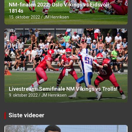
NM-finalen 2022: Oslo Vikings vs Eidsvoll
1814s
15. oktober 2022
JM Henriksen
Livestream: Semifinale NM Vikings vs Trolls!
9. oktober 2022
JM Henriksen
Siste videoer