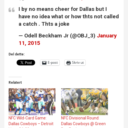
I by no means cheer for Dallas but I
have no idea what or how thts not called
a catch . Thts a joke
— Odell Beckham Jr (@OBJ_3)
January
11, 2015
Del dette:
E-post
Skriv ut
Relatert
NFC Wild-Card Game:
NFC Divisional Round:
Dallas Cowboys – Detroit
Dallas Cowboys @ Green