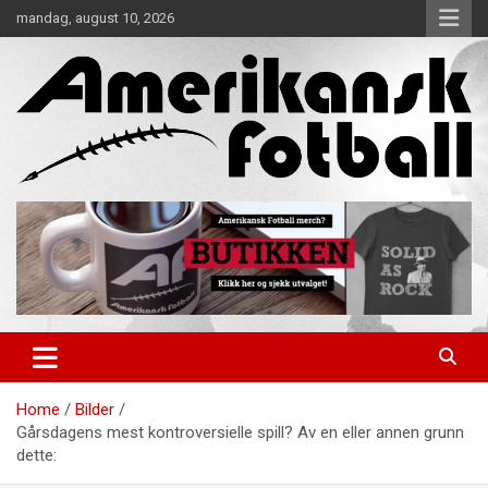
Skip
mandag, august 10, 2026
to
content
Alt om amerikansk fotball!
Amerikansk Fotball
Home
Bilder
Gårsdagens mest kontroversielle spill? Av en eller annen grunn
dette: