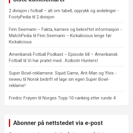
2 divisjon i fotball – alt om tabell, opprykk og avdelinger -
FootyPedia
til
2.divisjon
Finn Seemann – Fakta, karriere og bekreftet informasjon -
MatchPedia
til
Finn Seemann – Kickalicious lenge før
Kickalicious
Amerikansk Fotball Podkast – Episode 68 – Amerikansk
Fotball
til
Vi har pratet med….Kolbotn Hunters!
Super Bowl-reklamene: Squid Game, Ant-Man og Ylvis -
neweu
til
Norsk bedrift vil lage sin egen Super Bowl-
reklame!
Fredric Frøyen
til
Norges Topp 10-ranking etter runde 4
Abonner på nettstedet via e-post