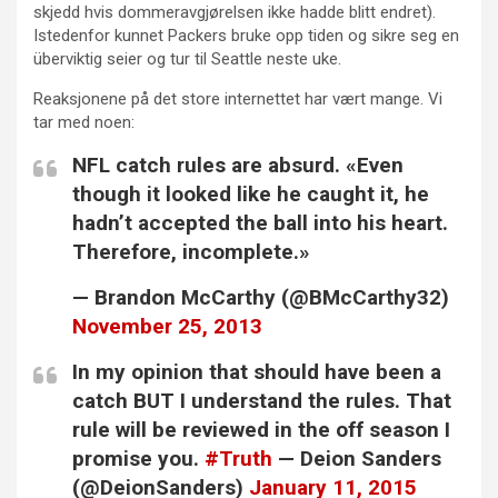
skjedd hvis dommeravgjørelsen ikke hadde blitt endret).
Istedenfor kunnet Packers bruke opp tiden og sikre seg en
überviktig seier og tur til Seattle neste uke.
Reaksjonene på det store internettet har vært mange. Vi
tar med noen:
NFL catch rules are absurd. «Even
though it looked like he caught it, he
hadn’t accepted the ball into his heart.
Therefore, incomplete.»
— Brandon McCarthy (@BMcCarthy32)
November 25, 2013
In my opinion that should have been a
catch BUT I understand the rules. That
rule will be reviewed in the off season I
promise you.
#Truth
— Deion Sanders
(@DeionSanders)
January 11, 2015