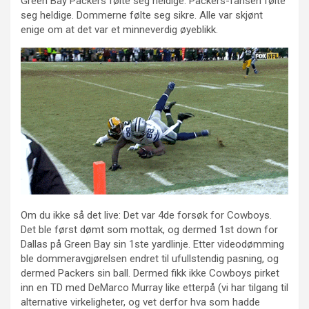
Green Bay Packers følte seg heldige. Packers-fansen følte
seg heldige. Dommerne følte seg sikre. Alle var skjønt
enige om at det var et minneverdig øyeblikk.
Om du ikke så det live: Det var 4de forsøk for Cowboys.
Det ble først dømt som mottak, og dermed 1st down for
Dallas på Green Bay sin 1ste yardlinje. Etter videodømming
ble dommeravgjørelsen endret til ufullstendig pasning, og
dermed Packers sin ball. Dermed fikk ikke Cowboys pirket
inn en TD med DeMarco Murray like etterpå (vi har tilgang til
alternative virkeligheter, og vet derfor hva som hadde