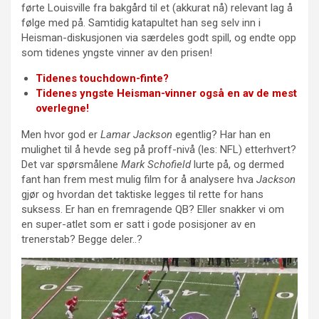
førte Louisville fra bakgård til et (akkurat nå) relevant lag å
følge med på. Samtidig katapultet han seg selv inn i
Heisman-diskusjonen via særdeles godt spill, og endte opp
som tidenes yngste vinner av den prisen!
Tidenes touchdown-finte?
Tidenes yngste Heisman-vinner også en av de mest
overlegne!
Men hvor god er
Lamar Jackson
egentlig? Har han en
mulighet til å hevde seg på proff-nivå (les: NFL) etterhvert?
Det var spørsmålene
Mark Schofield
lurte på, og dermed
fant han frem mest mulig film for å analysere hva
Jackson
gjør og hvordan det taktiske legges til rette for hans
suksess. Er han en fremragende QB? Eller snakker vi om
en super-atlet som er satt i gode posisjoner av en
trenerstab? Begge deler..?