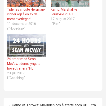
Tidenes yngste Heisman-
Kamp: Marshall vs.
vinner også en av de
Louisville 2016!
mest overlegne!
17. august 2017
11. desember 2016
i "Film"
i "Hovedsak"
24 timer med Sean
McVay, tidenes yngste
hovedtrener i NFL
23. juli 2017
i "Coaching"
Innleggsnavigasjon
Game of Throws: Knivingen om å starte som QB – fra