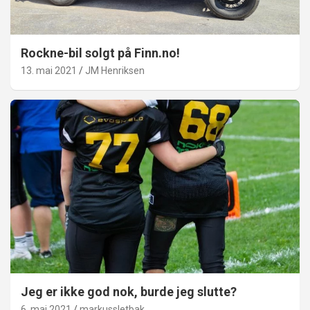
Rockne-bil solgt på Finn.no!
13. mai 2021
JM Henriksen
Jeg er ikke god nok, burde jeg slutte?
6. mai 2021
markussletbak