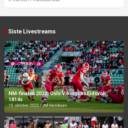
Siste Livestreams
NM-finalen 2022: Oslo Vikings vs Eidsvoll
1814s
15. oktober 2022
JM Henriksen