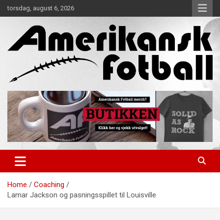
Skip
torsdag, august 6, 2026
to
content
Alt om amerikansk fotball!
Amerikansk Fotball
Home
Coaching
Lamar Jackson og pasningsspillet til Louisville