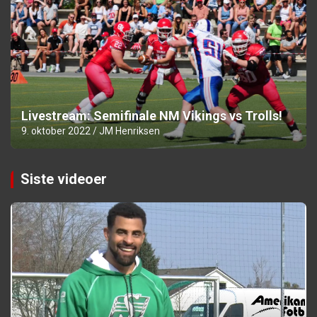
Livestream: Semifinale NM Vikings vs Trolls!
9. oktober 2022
JM Henriksen
Siste videoer