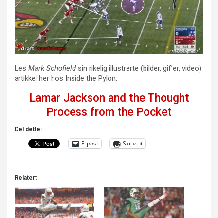
Les
Mark Schofield
sin rikelig illustrerte (bilder, gif’er, video)
artikkel her hos Inside the Pylon:
Lamar Jackson and the Thought
Process from the Pocket
Del dette:
E-post
Skriv ut
Relatert