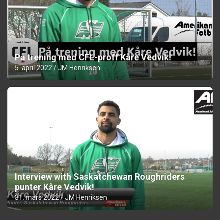
På trening med CFL-proff Kåre Vedvik!
5. april 2022
JM Henriksen
Interview with Saskatchewan Roughriders
punter Kåre Vedvik!
31. mars 2022
JM Henriksen