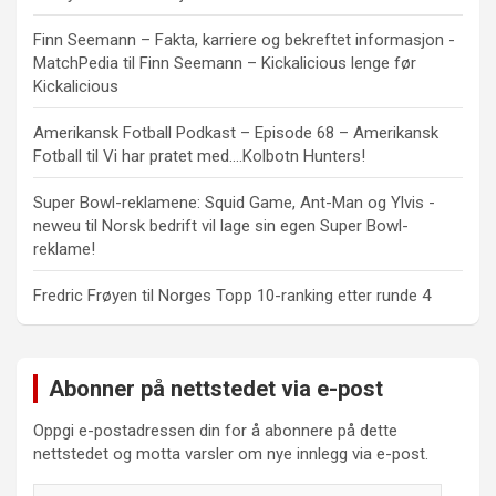
Finn Seemann – Fakta, karriere og bekreftet informasjon -
MatchPedia
til
Finn Seemann – Kickalicious lenge før
Kickalicious
Amerikansk Fotball Podkast – Episode 68 – Amerikansk
Fotball
til
Vi har pratet med….Kolbotn Hunters!
Super Bowl-reklamene: Squid Game, Ant-Man og Ylvis -
neweu
til
Norsk bedrift vil lage sin egen Super Bowl-
reklame!
Fredric Frøyen
til
Norges Topp 10-ranking etter runde 4
Abonner på nettstedet via e-post
Oppgi e-postadressen din for å abonnere på dette
nettstedet og motta varsler om nye innlegg via e-post.
E-