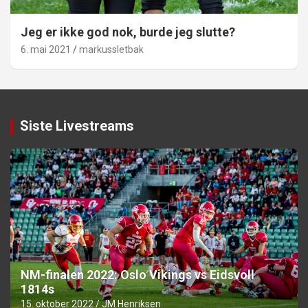
Jeg er ikke god nok, burde jeg slutte?
6. mai 2021
markussletbak
Siste Livestreams
NM-finalen 2022: Oslo Vikings vs Eidsvoll
1814s
15. oktober 2022
JM Henriksen