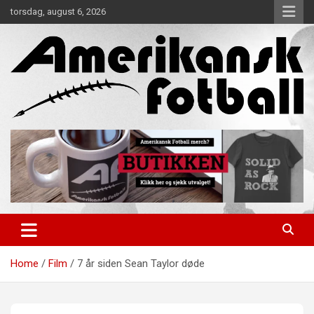
Skip
torsdag, august 6, 2026
to
content
Alt om amerikansk fotball!
Amerikansk Fotball
Home
Film
7 år siden Sean Taylor døde