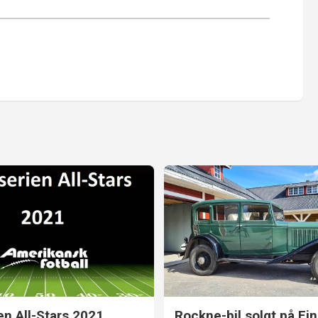
en All-Stars 2021
Rockne-bil solgt på Fin