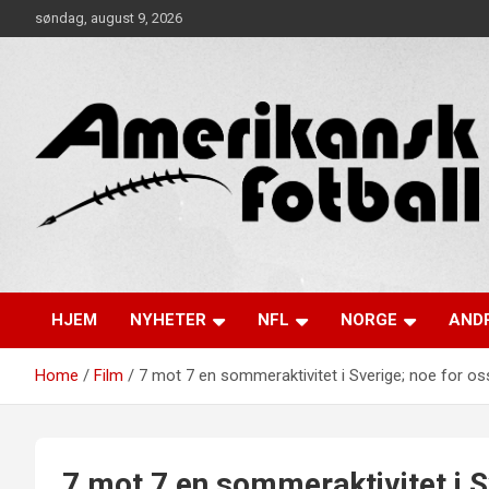
Skip
søndag, august 9, 2026
to
content
Alt om amerikansk fotball!
Amerikansk Fotball
HJEM
NYHETER
NFL
NORGE
ANDR
Home
Film
7 mot 7 en sommeraktivitet i Sverige; noe for o
7 mot 7 en sommeraktivitet i S