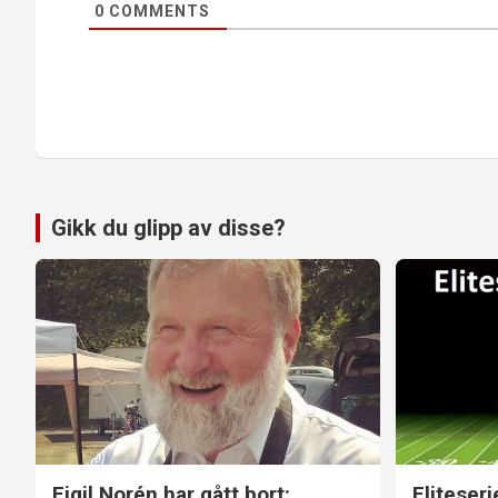
0
COMMENTS
Gikk du glipp av disse?
Eigil Norén har gått bort:
Eliteseri