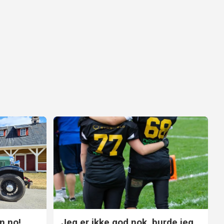
n.no!
Jeg er ikke god nok, burde jeg