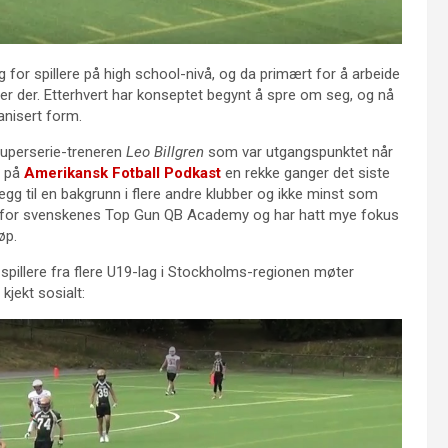
g for spillere på high school-nivå, og da primært for å arbeide
ner der. Etterhvert har konseptet begynt å spre om seg, og nå
anisert form.
a Superserie-treneren
Leo Billgren
som var utgangspunktet når
e på
Amerikansk Fotball Podkast
en rekke ganger det siste
egg til en bakgrunn i flere andre klubber og ikke minst som
aker for svenskenes Top Gun QB Academy og har hatt mye fokus
øp.
r spillere fra flere U19-lag i Stockholms-regionen møter
jekt sosialt: