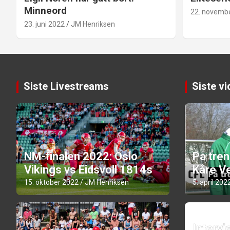
Minneord
22. novemb
23. juni 2022
JM Henriksen
Siste Livestreams
Siste v
NM-finalen 2022: Oslo
På tre
Vikings vs Eidsvoll 1814s
Kåre Ve
15. oktober 2022
JM Henriksen
5. april 202
Intervi