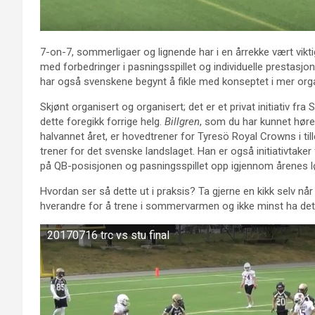
7-on-7, sommerligaer og lignende har i en årrekke vært vikti
med forbedringer i pasningsspillet og individuelle prestasjo
har også svenskene begynt å fikle med konseptet i mer org
Skjønt organisert og organisert; det er et privat initiativ fr
dette foregikk forrige helg.
Billgren
, som du har kunnet hør
halvannet året, er hovedtrener for Tyresö Royal Crowns i till
trener for det svenske landslaget. Han er også initiativt
på QB-posisjonen og pasningsspillet opp igjennom årenes l
Hvordan ser så dette ut i praksis? Ta gjerne en kikk selv nå
hverandre for å trene i sommervarmen og ikke minst ha det k
20170716 trc vs stu final