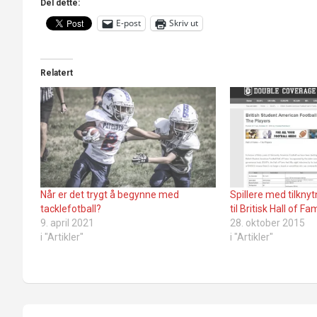
Del dette:
E-post
Skriv ut
Relatert
Når er det trygt å begynne med
Spillere med tilknyt
tacklefotball?
til Britisk Hall of Fa
9. april 2021
28. oktober 2015
i "Artikler"
i "Artikler"