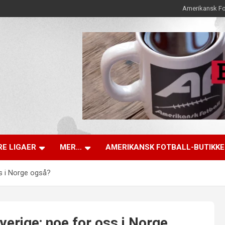
Amerikansk Fo
E LIGAER
MER…
AMERIKANSK FOTBALL-BUTIKK
ss i Norge også?
verige; noe for oss i Norge