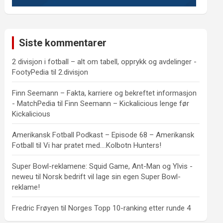
Siste kommentarer
2 divisjon i fotball – alt om tabell, opprykk og avdelinger -
FootyPedia
til
2.divisjon
Finn Seemann – Fakta, karriere og bekreftet informasjon
- MatchPedia
til
Finn Seemann – Kickalicious lenge før
Kickalicious
Amerikansk Fotball Podkast – Episode 68 – Amerikansk
Fotball
til
Vi har pratet med….Kolbotn Hunters!
Super Bowl-reklamene: Squid Game, Ant-Man og Ylvis -
neweu
til
Norsk bedrift vil lage sin egen Super Bowl-
reklame!
Fredric Frøyen
til
Norges Topp 10-ranking etter runde 4