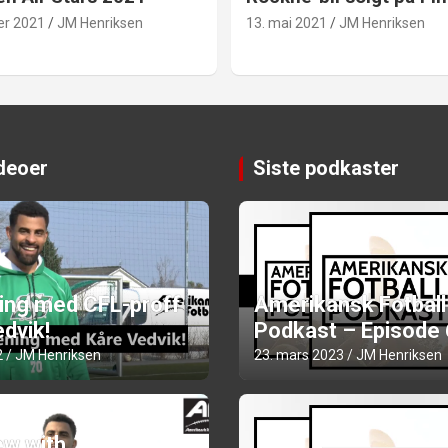
er 2021
JM Henriksen
13. mai 2021
JM Henriksen
ideoer
Siste podkaster
ning med CFL-proff
Amerikansk Fotball
dvik!
Podkast – Episode
2
JM Henriksen
23. mars 2023
JM Henriksen
ew with