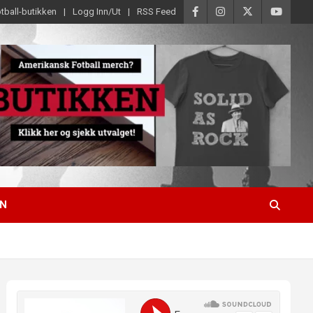
tball-butikken
Logg Inn/Ut
RSS Feed
EN