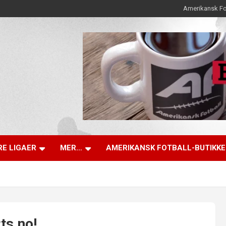
Amerikansk Fo
E LIGAER
MER…
AMERIKANSK FOTBALL-BUTIKK
ts.no!