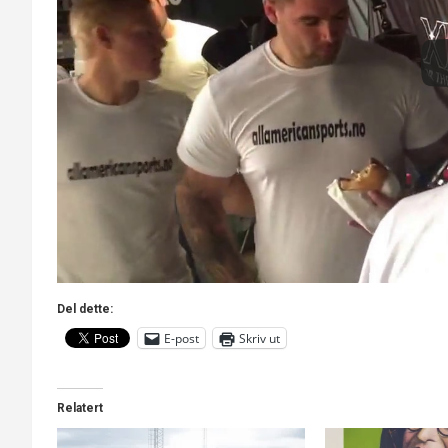
Del dette:
E-post
Skriv ut
Relatert