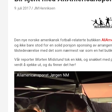
9. juli 2017
JM Henriksen
Den nye norske amerikansk fotball-relaterte butikken
AllAm
og ikke bare stod for en solid porsjon sponsing av arrange
tilstedeværelse med det som nærmest var som en hel butik
Vår reporter
Morten Midstund
tok en kikk, og snakket med
verdt å sjekke ut, og du finner det her!
Allamericansporst Jørgen NM