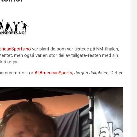
ericanSports.no
var blant de som var tilstede på NM-finalen,
mentet, men også var en stor del av tailgate-festen med sin
k å regne.
 primus motor for
AllAmericanSports
;
Jørgen Jakobsen
. Det er