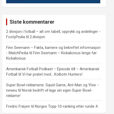
Siste kommentarer
2 divisjon i fotball – alt om tabell, opprykk og avdelinger -
FootyPedia
til
2.divisjon
Finn Seemann – Fakta, karriere og bekreftet informasjon
- MatchPedia
til
Finn Seemann – Kickalicious lenge før
Kickalicious
Amerikansk Fotball Podkast – Episode 68 – Amerikansk
Fotball
til
Vi har pratet med….Kolbotn Hunters!
Super Bowl-reklamene: Squid Game, Ant-Man og Ylvis -
neweu
til
Norsk bedrift vil lage sin egen Super Bowl-
reklame!
Fredric Frøyen
til
Norges Topp 10-ranking etter runde 4