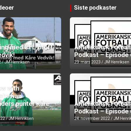
ideoer
Siste podkaster
ning med CFL-proff
Amerikansk Fotball
dvik!
Podkast – Episode
2
JM Henriksen
23. mars 2023
JM Henriksen
ew with
chewan
iders punter Kåre
Amerikansk Fotball
Podkast – Episode
022
JM Henriksen
24. november 2022
JM Henri