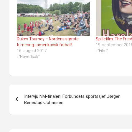
Dukes Tourney – Nordens største
Spillefilm: The Fr
turnering i amerikansk fotball!
19. september 201
16. august 2017
i "Film"
i "Hovedsak"
Innleggsnavigasjon
Intervju NM-finalen: Forbundets sportssjef Jørgen
Benestad-Johansen