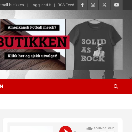
tball-butikken
Logg Inn/Ut
RSS Feed
EN