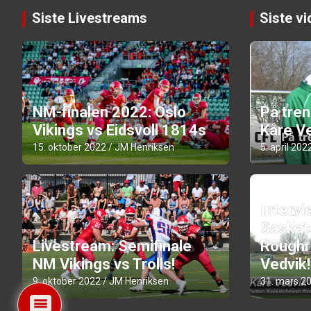
Siste Livestreams
Siste v
NM-finalen 2022: Oslo
På tre
Vikings vs Eidsvoll 1814s
Kåre Ve
15. oktober 2022
JM Henriksen
5. april 202
Intervi
Saskat
Livestream: Semifinale
Roughr
NM Vikings vs Trolls!
Vedvik!
9. oktober 2022
JM Henriksen
31. mars 2