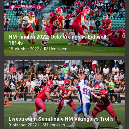
NM-finalen 2022: Oslo Vikings vs Eidsvoll
1814s
15. oktober 2022
JM Henriksen
Livestream: Semifinale NM Vikings vs Trolls!
9. oktober 2022
JM Henriksen