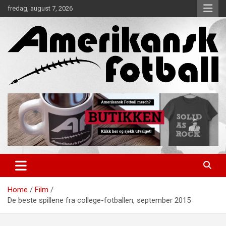
Skip
fredag, august 7, 2026
to
content
Alt om amerikansk fotball!
Amerikansk Fotball
Home
Film
De beste spillene fra college-fotballen, september 2015