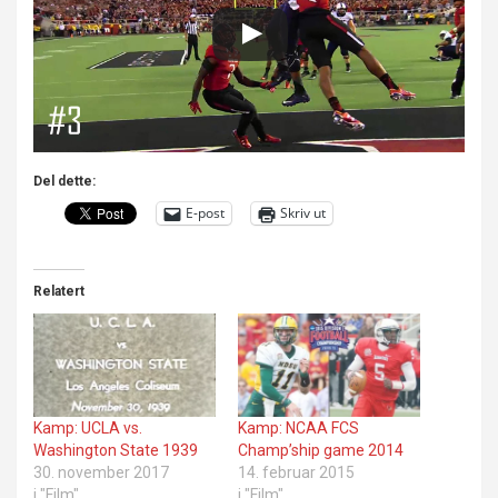
Del dette:
E-post
Skriv ut
Relatert
Kamp: UCLA vs.
Kamp: NCAA FCS
Washington State 1939
Champ’ship game 2014
30. november 2017
14. februar 2015
i "Film"
i "Film"