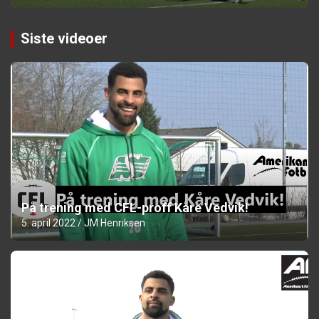
Siste videoer
På trening med CFL-proff Kåre Vedvik!
5. april 2022
JM Henriksen