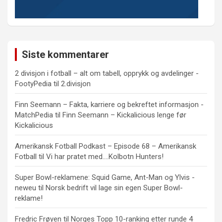
Siste kommentarer
2 divisjon i fotball – alt om tabell, opprykk og avdelinger -
FootyPedia
til
2.divisjon
Finn Seemann – Fakta, karriere og bekreftet informasjon -
MatchPedia
til
Finn Seemann – Kickalicious lenge før
Kickalicious
Amerikansk Fotball Podkast – Episode 68 – Amerikansk
Fotball
til
Vi har pratet med….Kolbotn Hunters!
Super Bowl-reklamene: Squid Game, Ant-Man og Ylvis -
neweu
til
Norsk bedrift vil lage sin egen Super Bowl-
reklame!
Fredric Frøyen
til
Norges Topp 10-ranking etter runde 4