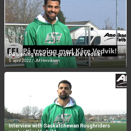
På trening med CFL-proff Kåre Vedvik!
5. april 2022
JM Henriksen
Interview with Saskatchewan Roughriders