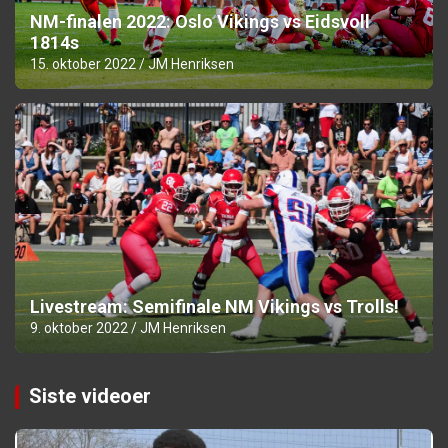
NM-finalen 2022: Oslo Vikings vs Eidsvoll
1814s
15. oktober 2022
JM Henriksen
Livestream: Semifinale NM Vikings vs Trolls!
9. oktober 2022
JM Henriksen
Siste videoer