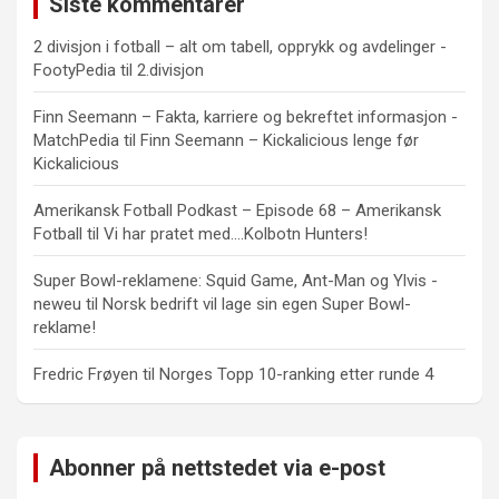
Siste kommentarer
2 divisjon i fotball – alt om tabell, opprykk og avdelinger -
FootyPedia
til
2.divisjon
Finn Seemann – Fakta, karriere og bekreftet informasjon -
MatchPedia
til
Finn Seemann – Kickalicious lenge før
Kickalicious
Amerikansk Fotball Podkast – Episode 68 – Amerikansk
Fotball
til
Vi har pratet med….Kolbotn Hunters!
Super Bowl-reklamene: Squid Game, Ant-Man og Ylvis -
neweu
til
Norsk bedrift vil lage sin egen Super Bowl-
reklame!
Fredric Frøyen
til
Norges Topp 10-ranking etter runde 4
Abonner på nettstedet via e-post