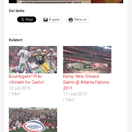
Del dette:
E-post
Skriv ut
Relatert
Bountygate? Prøv
Kamp: New Orleans
«Smash for Cash»!
Saints @ Atlanta Falcons
12. juli 2016
2011
i "Film"
17. mai 2015
i "Film"