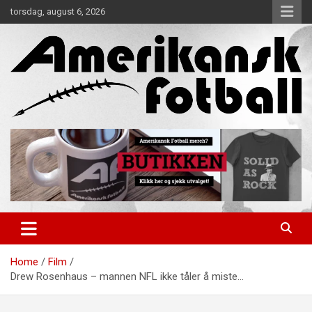
Skip
torsdag, august 6, 2026
to
content
Alt om amerikansk fotball!
Amerikansk Fotball
Home
Film
Drew Rosenhaus – mannen NFL ikke tåler å miste…