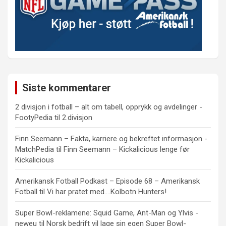
Siste kommentarer
2 divisjon i fotball – alt om tabell, opprykk og avdelinger -
FootyPedia
til
2.divisjon
Finn Seemann – Fakta, karriere og bekreftet informasjon -
MatchPedia
til
Finn Seemann – Kickalicious lenge før
Kickalicious
Amerikansk Fotball Podkast – Episode 68 – Amerikansk
Fotball
til
Vi har pratet med….Kolbotn Hunters!
Super Bowl-reklamene: Squid Game, Ant-Man og Ylvis -
neweu
til
Norsk bedrift vil lage sin egen Super Bowl-