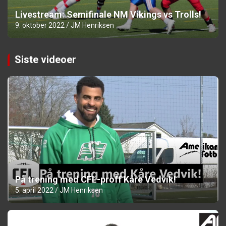
Livestream: Semifinale NM Vikings vs Trolls!
9. oktober 2022
JM Henriksen
Siste videoer
På trening med CFL-proff Kåre Vedvik!
5. april 2022
JM Henriksen