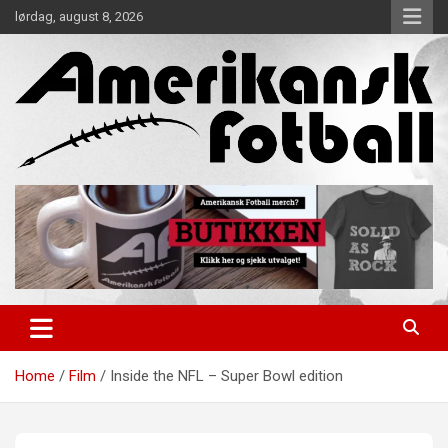
Skip
lørdag, august 8, 2026
to
content
Alt om amerikansk fotball!
Amerikansk Fotball
Home
Film
Inside the NFL – Super Bowl edition