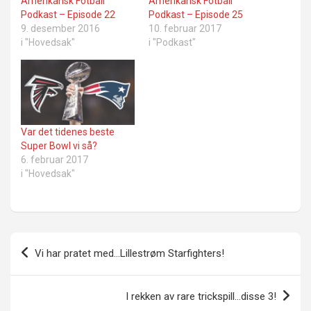
Amerikansk Fotball
Amerikansk Fotball
Podkast – Episode 22
Podkast – Episode 25
9. desember 2016
10. februar 2017
i "Hovedsak"
i "Podkast"
Var det tidenes beste
Super Bowl vi så?
6. februar 2017
i "Hovedsak"
Innleggsnavigasjon
Vi har pratet med…Lillestrøm Starfighters!
I rekken av rare trickspill…disse 3!