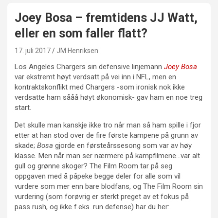
Joey Bosa – fremtidens JJ Watt,
eller en som faller flatt?
17. juli 2017
JM Henriksen
Los Angeles Chargers sin defensive linjemann
Joey Bosa
var ekstremt høyt verdsatt på vei inn i NFL, men en
kontraktskonflikt med Chargers -som ironisk nok ikke
verdsatte ham sååå høyt økonomisk- gav ham en noe treg
start.
Det skulle man kanskje ikke tro når man så ham spille i fjor
etter at han stod over de fire første kampene på grunn av
skade;
Bosa
gjorde en førsteårssesong som var av høy
klasse. Men når man ser nærmere på kampfilmene…var alt
gull og grønne skoger? The Film Room tar på seg
oppgaven med å påpeke begge deler for alle som vil
vurdere som mer enn bare blodfans, og The Film Room sin
vurdering (som forøvrig er sterkt preget av et fokus på
pass rush, og ikke f.eks. run defense) har du her: