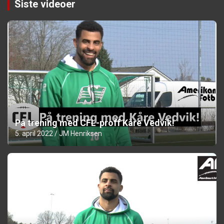
Siste videoer
På trening med CFL-proff Kåre Vedvik!
5. april 2022
JM Henriksen