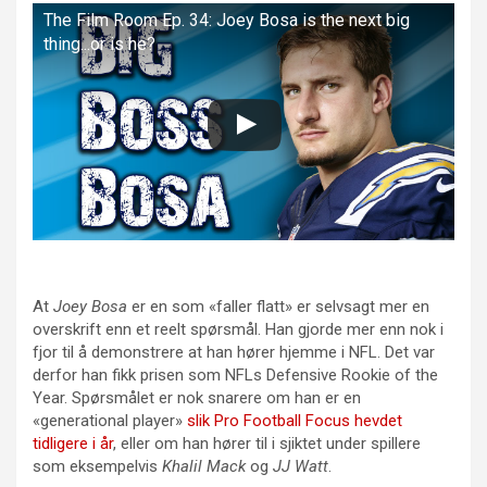
The Film Room Ep. 34: Joey Bosa is the next big
thing...or is he?
At
Joey Bosa
er en som «faller flatt» er selvsagt mer en
overskrift enn et reelt spørsmål. Han gjorde mer enn nok i
fjor til å demonstrere at han hører hjemme i NFL. Det var
derfor han fikk prisen som NFLs Defensive Rookie of the
Year. Spørsmålet er nok snarere om han er en
«generational player»
slik Pro Football Focus hevdet
tidligere i år
, eller om han hører til i sjiktet under spillere
som eksempelvis
Khalil Mack
og
JJ Watt
.