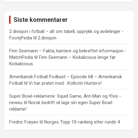
Siste kommentarer
2 divisjon i fotball – alt om tabell, opprykk og avdelinger -
FootyPedia
til
2.divisjon
Finn Seemann – Fakta, karriere og bekreftet informasjon -
MatchPedia
til
Finn Seemann – Kickalicious lenge før
Kickalicious
Amerikansk Fotball Podkast – Episode 68 – Amerikansk
Fotball
til
Vi har pratet med….Kolbotn Hunters!
Super Bowl-reklamene: Squid Game, Ant-Man og Ylvis -
neweu
til
Norsk bedrift vil lage sin egen Super Bowl-
reklame!
Fredric Frøyen
til
Norges Topp 10-ranking etter runde 4