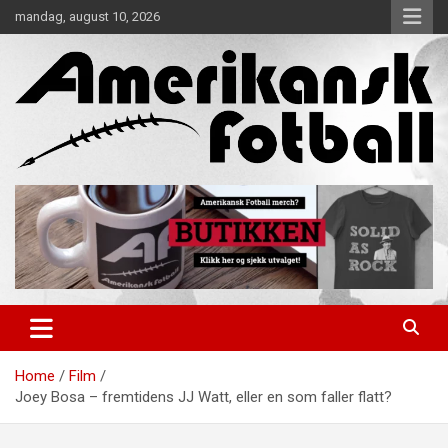
Skip
mandag, august 10, 2026
to
content
Alt om amerikansk fotball!
Amerikansk Fotball
Home
Film
Joey Bosa – fremtidens JJ Watt, eller en som faller flatt?