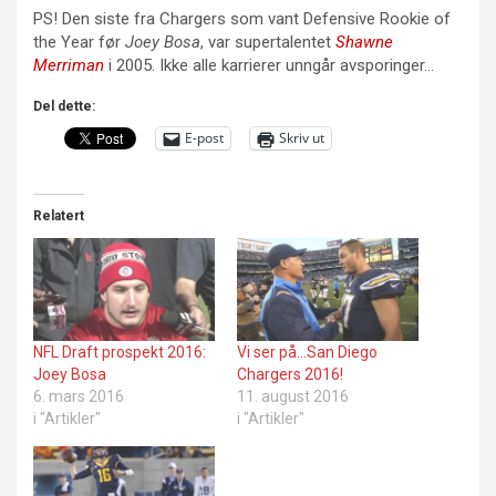
PS! Den siste fra Chargers som vant Defensive Rookie of
the Year før
Joey Bosa
, var supertalentet
Shawne
Merriman
i 2005. Ikke alle karrierer unngår avsporinger…
Del dette:
E-post
Skriv ut
Relatert
NFL Draft prospekt 2016:
Vi ser på…San Diego
Joey Bosa
Chargers 2016!
6. mars 2016
11. august 2016
i "Artikler"
i "Artikler"