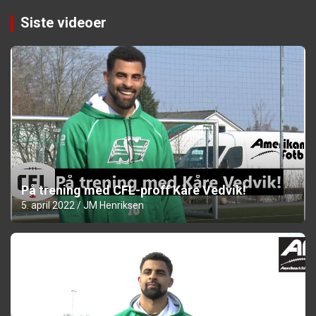
Siste videoer
På trening med CFL-proff Kåre Vedvik!
5. april 2022
JM Henriksen