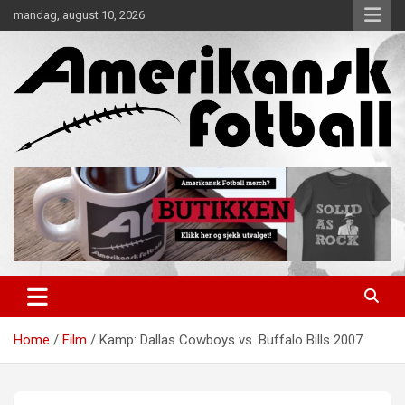
Skip
mandag, august 10, 2026
to
content
Alt om amerikansk fotball!
Amerikansk Fotball
Home
Film
Kamp: Dallas Cowboys vs. Buffalo Bills 2007