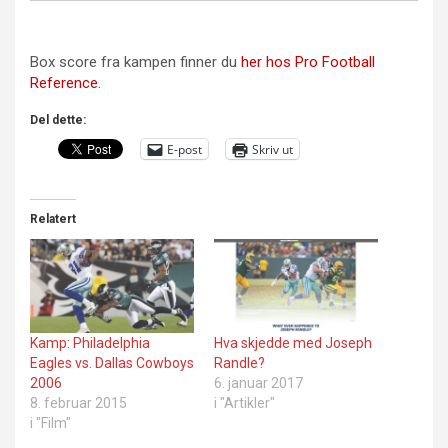
Box score fra kampen finner du
her hos Pro Football
Reference
.
Del dette:
E-post
Skriv ut
Relatert
Kamp: Philadelphia
Hva skjedde med Joseph
Eagles vs. Dallas Cowboys
Randle?
2006
6. januar 2017
8. februar 2015
i "Artikler"
i "Film"