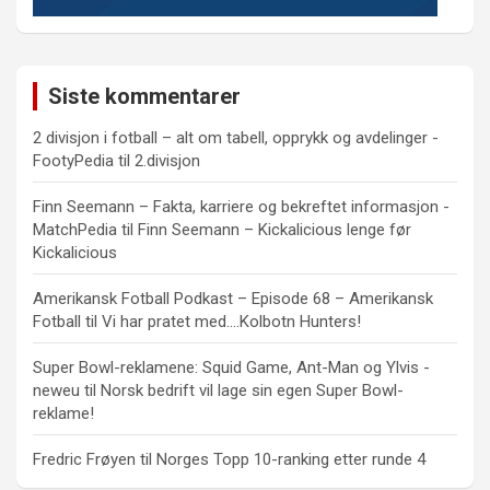
Siste kommentarer
2 divisjon i fotball – alt om tabell, opprykk og avdelinger -
FootyPedia
til
2.divisjon
Finn Seemann – Fakta, karriere og bekreftet informasjon -
MatchPedia
til
Finn Seemann – Kickalicious lenge før
Kickalicious
Amerikansk Fotball Podkast – Episode 68 – Amerikansk
Fotball
til
Vi har pratet med….Kolbotn Hunters!
Super Bowl-reklamene: Squid Game, Ant-Man og Ylvis -
neweu
til
Norsk bedrift vil lage sin egen Super Bowl-
reklame!
Fredric Frøyen
til
Norges Topp 10-ranking etter runde 4