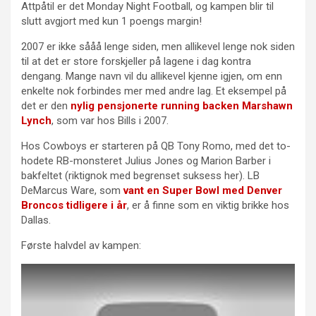
Attpåtil er det Monday Night Football, og kampen blir til
slutt avgjort med kun 1 poengs margin!
2007 er ikke sååå lenge siden, men allikevel lenge nok siden
til at det er store forskjeller på lagene i dag kontra
dengang. Mange navn vil du allikevel kjenne igjen, om enn
enkelte nok forbindes mer med andre lag. Et eksempel på
det er den
nylig pensjonerte running backen Marshawn
Lynch
, som var hos Bills i 2007.
Hos Cowboys er starteren på QB Tony Romo, med det to-
hodete RB-monsteret Julius Jones og Marion Barber i
bakfeltet (riktignok med begrenset suksess her). LB
DeMarcus Ware, som
vant en Super Bowl med Denver
Broncos tidligere i år
, er å finne som en viktig brikke hos
Dallas.
Første halvdel av kampen: