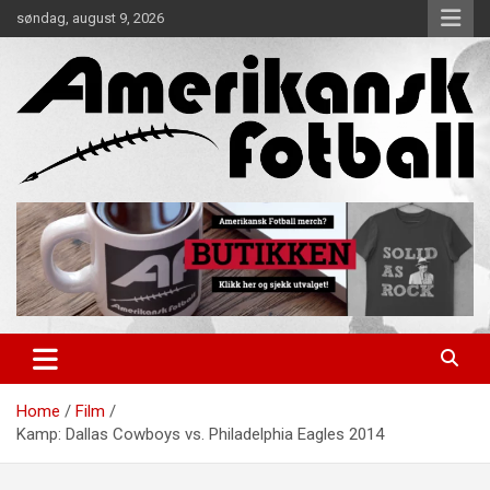
Skip
søndag, august 9, 2026
to
content
Alt om amerikansk fotball!
Amerikansk Fotball
Home
Film
Kamp: Dallas Cowboys vs. Philadelphia Eagles 2014