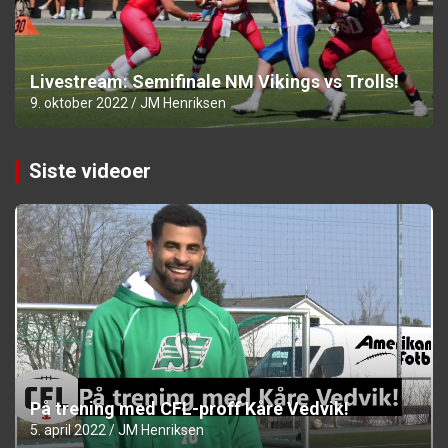
Livestream: Semifinale NM Vikings vs Trolls!
9. oktober 2022
JM Henriksen
Siste videoer
På trening med CFL-proff Kåre Vedvik!
5. april 2022
JM Henriksen