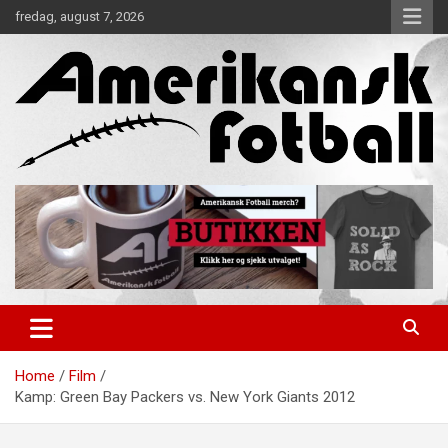
Skip
fredag, august 7, 2026
to
content
Alt om amerikansk fotball!
Amerikansk Fotball
Home
Film
Kamp: Green Bay Packers vs. New York Giants 2012