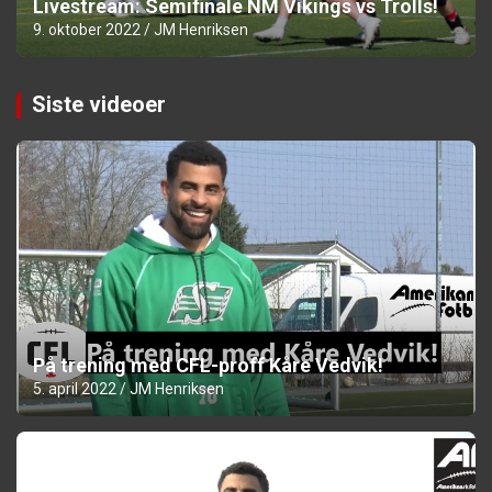
Livestream: Semifinale NM Vikings vs Trolls!
9. oktober 2022
JM Henriksen
Siste videoer
På trening med CFL-proff Kåre Vedvik!
5. april 2022
JM Henriksen