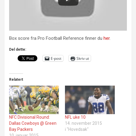
Box score fra Pro Football Reference finner du
her
.
Del dette:
E-post
Skriv ut
Relatert
NFC Divisional Round:
NFL uke 10
Dallas Cowboys @ Green
14. november 2015
Bay Packers
i "Hovedsak"
10. januar 2015