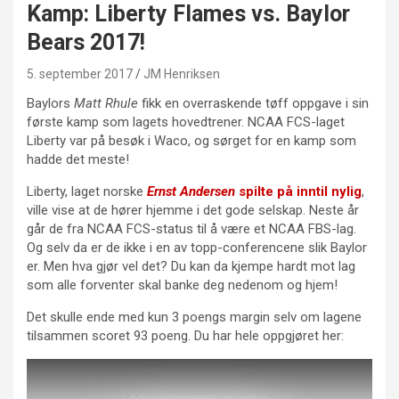
Kamp: Liberty Flames vs. Baylor
Bears 2017!
5. september 2017
JM Henriksen
Baylors
Matt Rhule
fikk en overraskende tøff oppgave i sin
første kamp som lagets hovedtrener. NCAA FCS-laget
Liberty var på besøk i Waco, og sørget for en kamp som
hadde det meste!
Liberty, laget norske
Ernst Andersen
spilte på inntil nylig
,
ville vise at de hører hjemme i det gode selskap. Neste år
går de fra NCAA FCS-status til å være et NCAA FBS-lag.
Og selv da er de ikke i en av topp-conferencene slik Baylor
er. Men hva gjør vel det? Du kan da kjempe hardt mot lag
som alle forventer skal banke deg nedenom og hjem!
Det skulle ende med kun 3 poengs margin selv om lagene
tilsammen scoret 93 poeng. Du har hele oppgjøret her: