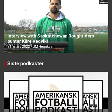
Interview with Saskatchewan Roughriders
punter Kåre Vedvik!
31. mars 2022
JM Henriksen
Siste podkaster