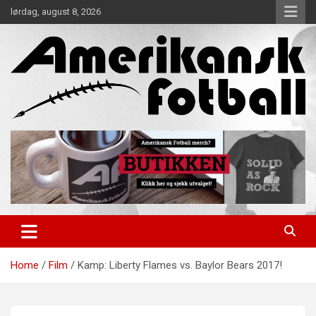
Skip
lørdag, august 8, 2026
to
content
Alt om amerikansk fotball!
Amerikansk Fotball
Home
Film
Kamp: Liberty Flames vs. Baylor Bears 2017!