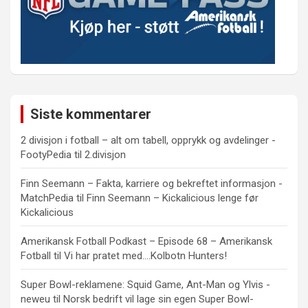
Siste kommentarer
2 divisjon i fotball – alt om tabell, opprykk og avdelinger -
FootyPedia
til
2.divisjon
Finn Seemann – Fakta, karriere og bekreftet informasjon -
MatchPedia
til
Finn Seemann – Kickalicious lenge før
Kickalicious
Amerikansk Fotball Podkast – Episode 68 – Amerikansk
Fotball
til
Vi har pratet med….Kolbotn Hunters!
Super Bowl-reklamene: Squid Game, Ant-Man og Ylvis -
neweu
til
Norsk bedrift vil lage sin egen Super Bowl-