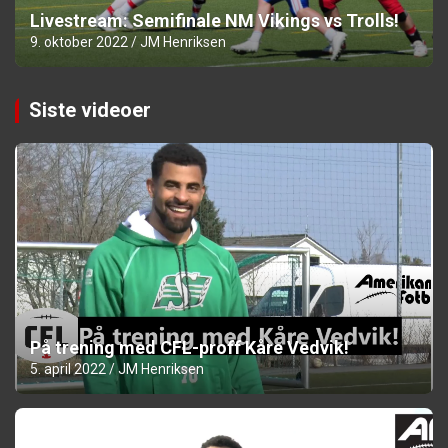
Livestream: Semifinale NM Vikings vs Trolls!
9. oktober 2022
JM Henriksen
Siste videoer
På trening med CFL-proff Kåre Vedvik!
5. april 2022
JM Henriksen