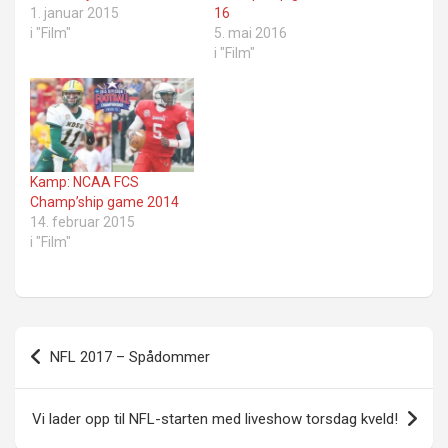
1. januar 2015
16
i "Film"
5. mai 2016
i "Film"
Kamp: NCAA FCS
Champ’ship game 2014
14. februar 2015
i "Film"
Innleggsnavigasjon
NFL 2017 – Spådommer
Vi lader opp til NFL-starten med liveshow torsdag kveld!