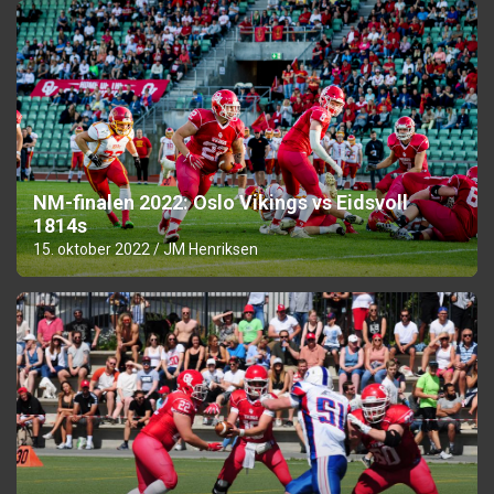
NM-finalen 2022: Oslo Vikings vs Eidsvoll
1814s
15. oktober 2022
JM Henriksen