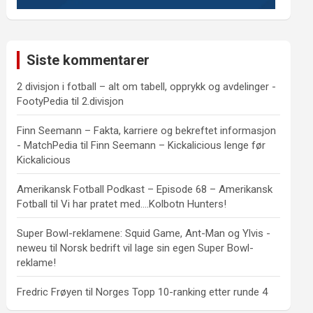
Siste kommentarer
2 divisjon i fotball – alt om tabell, opprykk og avdelinger -
FootyPedia
til
2.divisjon
Finn Seemann – Fakta, karriere og bekreftet informasjon
- MatchPedia
til
Finn Seemann – Kickalicious lenge før
Kickalicious
Amerikansk Fotball Podkast – Episode 68 – Amerikansk
Fotball
til
Vi har pratet med….Kolbotn Hunters!
Super Bowl-reklamene: Squid Game, Ant-Man og Ylvis -
neweu
til
Norsk bedrift vil lage sin egen Super Bowl-
reklame!
Fredric Frøyen
til
Norges Topp 10-ranking etter runde 4