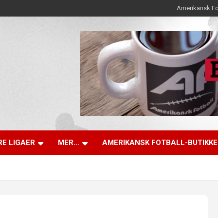
Amerikansk Fo
E LIGAER
MER…
AMERIKANSK FOTBALL-BUTIKK