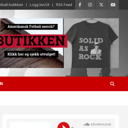
tball-butikken
Logg Inn/Ut
RSS Feed
EN