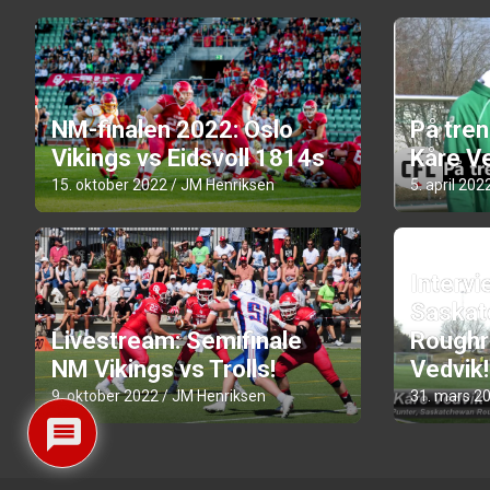
NM-finalen 2022: Oslo
På tre
Vikings vs Eidsvoll 1814s
Kåre Ve
15. oktober 2022
JM Henriksen
5. april 202
Intervi
Saskat
Livestream: Semifinale
Roughr
NM Vikings vs Trolls!
Vedvik!
9. oktober 2022
JM Henriksen
31. mars 2