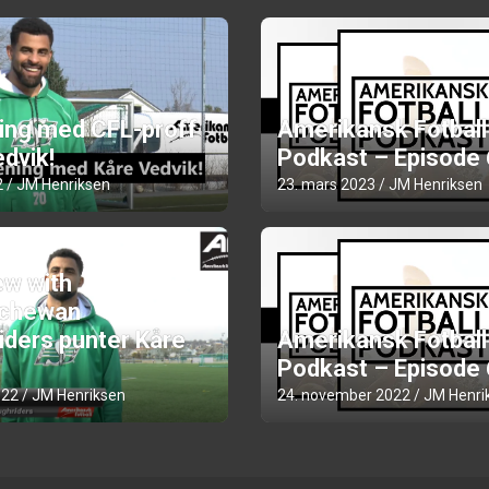
ning med CFL-proff
Amerikansk Fotball
dvik!
Podkast – Episode
2
JM Henriksen
23. mars 2023
JM Henriksen
ew with
chewan
iders punter Kåre
Amerikansk Fotball
Podkast – Episode
022
JM Henriksen
24. november 2022
JM Henri