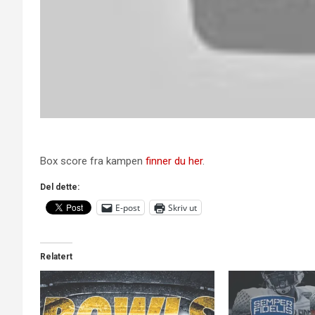
Box score fra kampen
finner du her
.
Del dette:
E-post
Skriv ut
Relatert