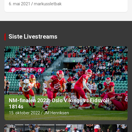
6. mai 2021
markussletbak
Siste Livestreams
NM-finalen 2022: Oslo Vikings vs Eidsvoll
1814s
15. oktober 2022
JM Henriksen