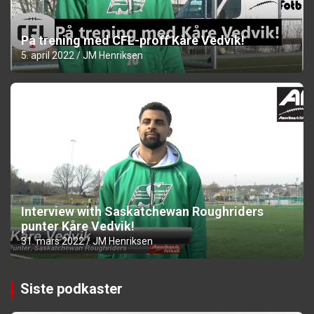
På trening med CFL-proff Kåre Vedvik!
5. april 2022
JM Henriksen
Interview with Saskatchewan Roughriders
punter Kåre Vedvik!
31. mars 2022
JM Henriksen
Siste podkaster