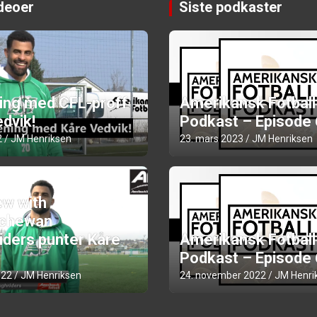
ideoer
Siste podkaster
ning med CFL-proff
Amerikansk Fotball
dvik!
Podkast – Episode
2
JM Henriksen
23. mars 2023
JM Henriksen
ew with
chewan
iders punter Kåre
Amerikansk Fotball
Podkast – Episode
022
JM Henriksen
24. november 2022
JM Henri