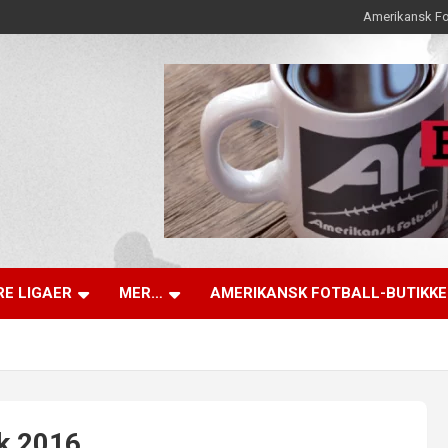
Amerikansk Fo
E LIGAER
MER…
AMERIKANSK FOTBALL-BUTIKK
k 2016