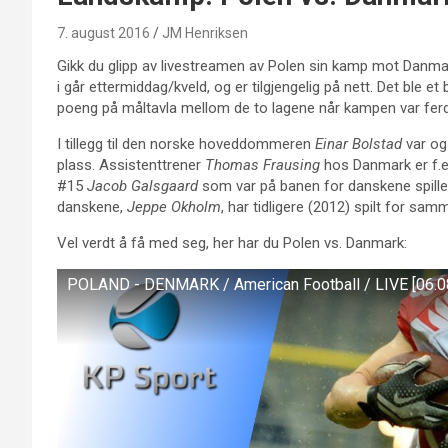
7. august 2016
JM Henriksen
Gikk du glipp av livestreamen av Polen sin kamp mot Danm
i går ettermiddag/kveld, og er tilgjengelig på nett. Det ble e
poeng på måltavla mellom de to lagene når kampen var ferdi
I tillegg til den norske hoveddommeren
Einar Bolstad
var ogs
plass. Assistenttrener
Thomas Frausing
hos Danmark er f.ek
#15
Jacob Galsgaard
som var på banen for danskene spiller
danskene,
Jeppe Okholm
, har tidligere (2012) spilt for sam
Vel verdt å få med seg, her har du Polen vs. Danmark:
POLAND - DENMARK / American Football / LIVE [06.0