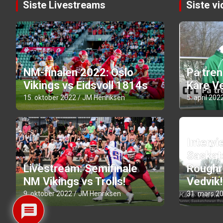
Siste Livestreams
Siste v
NM-finalen 2022: Oslo
På tre
Vikings vs Eidsvoll 1814s
Kåre Ve
15. oktober 2022
JM Henriksen
5. april 202
Intervi
Saskat
Livestream: Semifinale
Roughr
NM Vikings vs Trolls!
Vedvik!
9. oktober 2022
JM Henriksen
31. mars 2