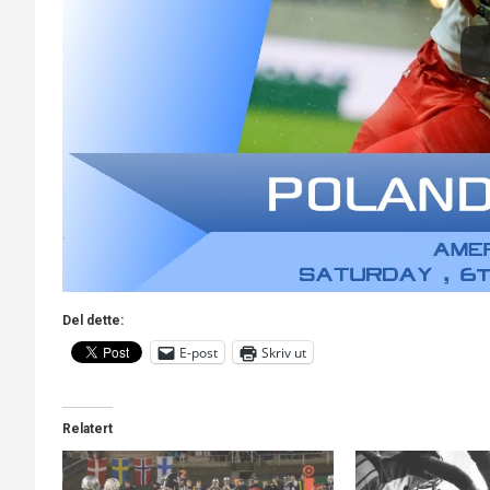
Del dette:
E-post
Skriv ut
Relatert