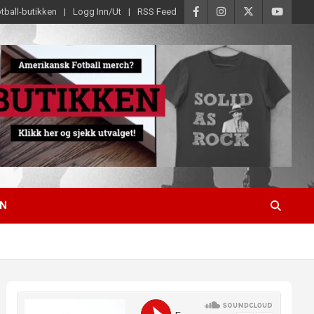
tball-butikken
Logg Inn/Ut
RSS Feed
EN