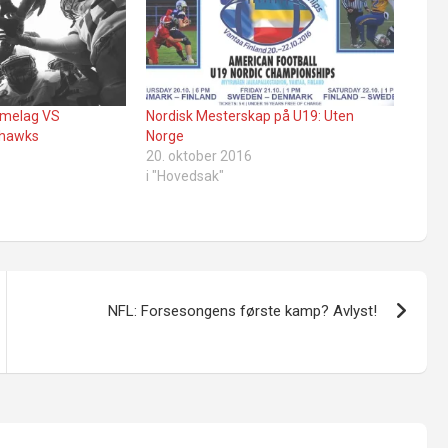
damelag VS
Nordisk Mesterskap på U19: Uten
hawks
Norge
20. oktober 2016
i "Hovedsak"
NFL: Forsesongens første kamp? Avlyst!