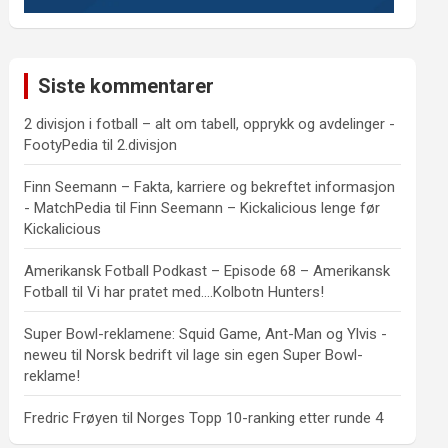
Siste kommentarer
2 divisjon i fotball – alt om tabell, opprykk og avdelinger -
FootyPedia
til
2.divisjon
Finn Seemann – Fakta, karriere og bekreftet informasjon
- MatchPedia
til
Finn Seemann – Kickalicious lenge før
Kickalicious
Amerikansk Fotball Podkast – Episode 68 – Amerikansk
Fotball
til
Vi har pratet med….Kolbotn Hunters!
Super Bowl-reklamene: Squid Game, Ant-Man og Ylvis -
neweu
til
Norsk bedrift vil lage sin egen Super Bowl-
reklame!
Fredric Frøyen
til
Norges Topp 10-ranking etter runde 4