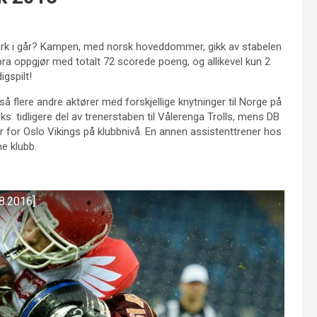
ark i går? Kampen, med norsk hoveddommer, gikk av stabelen
t bra oppgjør med totalt 72 scorede poeng, og allikevel kun 2
gspilt!
å flere andre aktører med forskjellige knytninger til Norge på
s. tidligere del av trenerstaben til Vålerenga Trolls, mens DB
 for Oslo Vikings på klubbnivå. En annen assistenttrener hos
me klubb.
8.2016]