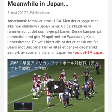
Meanwhile in Japan…
8. mai 2017
JM Henriksen
Amerikansk fotball er stort i USA. Men det er jaggu meg
ikke noe shitshow i Japan heller. Og da inkluderer vi
rammen rundt det som skjer på banen. Denne kampen på
universitetsnivå gikk 29.april mellom Waseda og Keio-
universitetene. Da vet sikkert alle at det er snakk om Big
Bears mot Unicorns! Her er altså et ganske dagsferskt
inntrykk av sportens tilstand i Japan via
Football-TV Japan
:
第65回早慶アメリカンフットボール対校戦（アメ
フト早慶戦・大学戦）