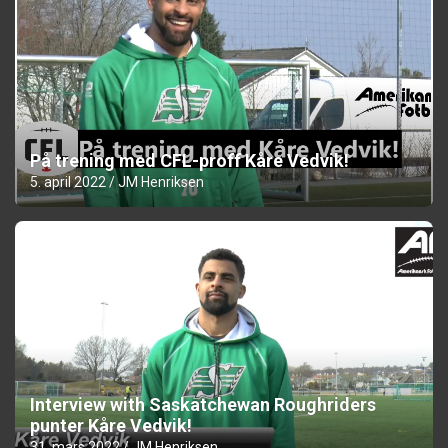
På trening med CFL-proff Kåre Vedvik!
5. april 2022
JM Henriksen
Interview with Saskatchewan Roughriders
punter Kåre Vedvik!
31. mars 2022
JM Henriksen