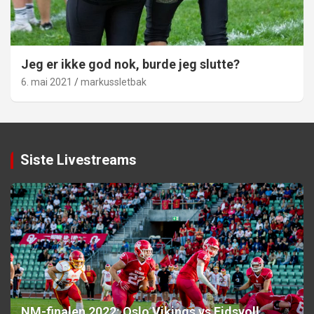
Jeg er ikke god nok, burde jeg slutte?
6. mai 2021
markussletbak
Siste Livestreams
NM-finalen 2022: Oslo Vikings vs Eidsvoll