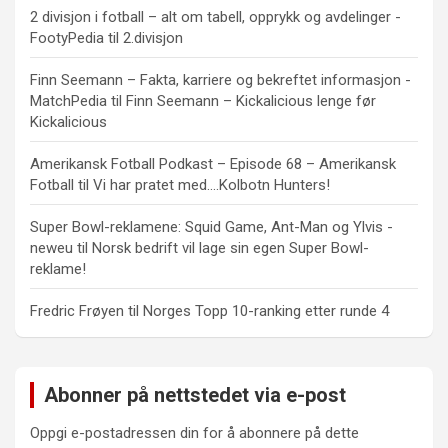
2 divisjon i fotball – alt om tabell, opprykk og avdelinger -
FootyPedia
til
2.divisjon
Finn Seemann – Fakta, karriere og bekreftet informasjon -
MatchPedia
til
Finn Seemann – Kickalicious lenge før
Kickalicious
Amerikansk Fotball Podkast – Episode 68 – Amerikansk
Fotball
til
Vi har pratet med….Kolbotn Hunters!
Super Bowl-reklamene: Squid Game, Ant-Man og Ylvis -
neweu
til
Norsk bedrift vil lage sin egen Super Bowl-
reklame!
Fredric Frøyen
til
Norges Topp 10-ranking etter runde 4
Abonner på nettstedet via e-post
Oppgi e-postadressen din for å abonnere på dette