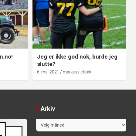
n.no!
Jeg er ikke god nok, burde jeg
slutte?
6. mai 2021
markussletbak
Arkiv
Arkiv