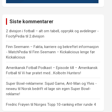
Siste kommentarer
2 divisjon i fotball – alt om tabell, opprykk og avdelinger -
FootyPedia
til
2.divisjon
Finn Seemann – Fakta, karriere og bekreftet informasjon
- MatchPedia
til
Finn Seemann – Kickalicious lenge før
Kickalicious
Amerikansk Fotball Podkast – Episode 68 – Amerikansk
Fotball
til
Vi har pratet med….Kolbotn Hunters!
Super Bowl-reklamene: Squid Game, Ant-Man og Ylvis -
neweu
til
Norsk bedrift vil lage sin egen Super Bowl-
reklame!
Fredric Frøyen
til
Norges Topp 10-ranking etter runde 4