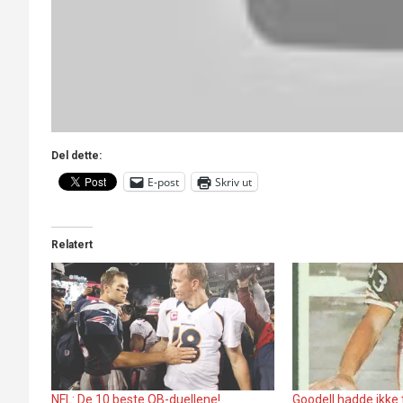
Del dette:
E-post
Skriv ut
Relatert
NFL: De 10 beste QB-duellene!
Goodell hadde ikke ti