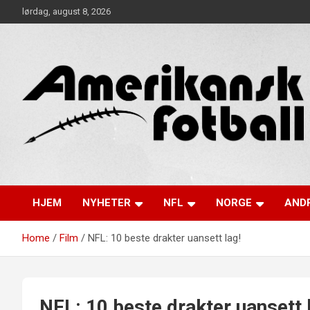
Skip
lørdag, august 8, 2026
to
content
Alt om amerikansk fotball!
Amerikansk Fotball
HJEM
NYHETER
NFL
NORGE
ANDR
Home
Film
NFL: 10 beste drakter uansett lag!
NFL: 10 beste drakter uansett 