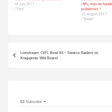
18. juni 2017
i NFL, men de hadd
i "Film"
problemet…!
15. august 2017
i "Bilder"
Innleggsnavigasjon
Livestream: CEFL Bowl XII – Swarco Raiders vs.
Kragujevac Wild Boars!
Subscribe