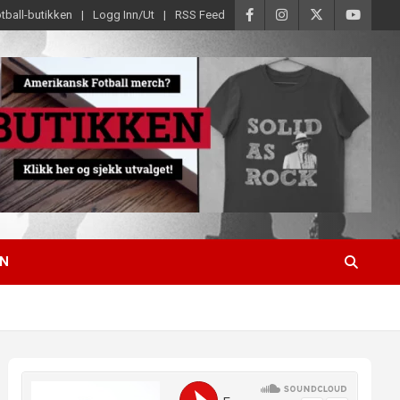
tball-butikken
Logg Inn/Ut
RSS Feed
EN