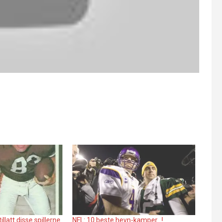
llatt disse spillerne
NFL: 10 beste hevn-kamper…!