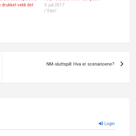
e drukket vekk det
5. juli 2017
i "Film"
NM-sluttspill: Hva er scenarioene?
Login