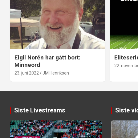
Eigil Norén har gått bort:
Eliteseri
Minneord
22. novemb
23. juni 2022
JM Henriksen
Siste Livestreams
Siste v