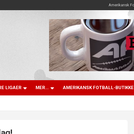
Amerikansk Fo
E LIGAER
MER…
AMERIKANSK FOTBALL-BUTIKK
lag!