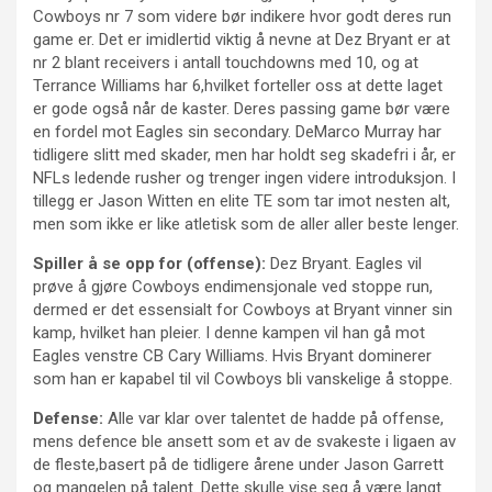
Cowboys nr 7 som videre bør indikere hvor godt deres run
game er. Det er imidlertid viktig å nevne at Dez Bryant er at
nr 2 blant receivers i antall touchdowns med 10, og at
Terrance Williams har 6,hvilket forteller oss at dette laget
er gode også når de kaster. Deres passing game bør være
en fordel mot Eagles sin secondary. DeMarco Murray har
tidligere slitt med skader, men har holdt seg skadefri i år, er
NFLs ledende rusher og trenger ingen videre introduksjon. I
tillegg er Jason Witten en elite TE som tar imot nesten alt,
men som ikke er like atletisk som de aller aller beste lenger.
Spiller å se opp for (offense):
Dez Bryant. Eagles vil
prøve å gjøre Cowboys endimensjonale ved stoppe run,
dermed er det essensialt for Cowboys at Bryant vinner sin
kamp, hvilket han pleier. I denne kampen vil han gå mot
Eagles venstre CB Cary Williams. Hvis Bryant dominerer
som han er kapabel til vil Cowboys bli vanskelige å stoppe.
Defense:
Alle var klar over talentet de hadde på offense,
mens defence ble ansett som et av de svakeste i ligaen av
de fleste,basert på de tidligere årene under Jason Garrett
og mangelen på talent. Dette skulle vise seg å være langt