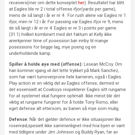
receivers(mer om dette konseptet
her
). Resultatet har blitt
at Eagles ble nr 2 i total offense ifjor(yards per game),
mens de så langt i år er nr 4 . For rush alene var Eagles nr 1
ifjor, men nr 12 i år. For passing var Eagles ifjor nr 9, mens
de så langt i år er nr 4. Eagles er nr 3 i points per game
(31.1) hvilket kombinert med det faktum at Kelly ikke
anerkjenner time of posession bør innby til mange
posessions for begge lag, mye poeng og en
underholdende kamp.
Spiller å holde øye med (offense):
Lesean McCoy. Om
han kommer igang vil det lette trykket på Mark Sanchez,
som har vært turnoverprone hele karrieren, også i Eagles.
Play action er en viktig del av Eagles offense, dermed er
det essensielt at Cowboys respekterer Eagles sitt rungame
for at systemet skal fungere optimalt. Ikke minst blir det
viktig at rungame fungerer for å holde Tony Romo, eller
eget defense alt ettersom, av banen så mye som mulig.
Defense:
Når det gjelder defence er ikke situasjonen like
rosenrød,spesielt ikke sammenlignet med hva byen er vant
med tidligere under Jim Johnson og Buddy Ryan, far av