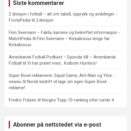
Siste kommentarer
2 divisjon i fotball – alt om tabell, opprykk og avdelinger -
FootyPedia
til
2.divisjon
Finn Seemann – Fakta, karriere og bekreftet informasjon -
MatchPedia
til
Finn Seemann – Kickalicious lenge før
Kickalicious
Amerikansk Fotball Podkast – Episode 68 – Amerikansk
Fotball
til
Vi har pratet med….Kolbotn Hunters!
Super Bowl-reklamene: Squid Game, Ant-Man og Ylvis -
neweu
til
Norsk bedrift vil lage sin egen Super Bowl-
reklame!
Fredric Frøyen
til
Norges Topp 10-ranking etter runde 4
Abonner på nettstedet via e-post