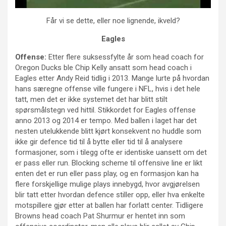
Får vi se dette, eller noe lignende, ikveld?
Eagles
Offense:
Etter flere suksessfylte år som head coach for
Oregon Ducks ble Chip Kelly ansatt som head coach i
Eagles etter Andy Reid tidlig i 2013. Mange lurte på hvordan
hans særegne offense ville fungere i NFL, hvis i det hele
tatt, men det er ikke systemet det har blitt stilt
spørsmålstegn ved hittil. Stikkordet for Eagles offense
anno 2013 og 2014 er tempo. Med ballen i laget har det
nesten utelukkende blitt kjørt konsekvent no huddle som
ikke gir defence tid til å bytte eller tid til å analysere
formasjoner, som i tilegg ofte er identiske uansett om det
er pass eller run. Blocking scheme til offensive line er likt
enten det er run eller pass play, og en formasjon kan ha
flere forskjellige mulige plays innebygd, hvor avgjørelsen
blir tatt etter hvordan defence stiller opp, eller hva enkelte
motspillere gjør etter at ballen har forlatt center. Tidligere
Browns head coach Pat Shurmur er hentet inn som