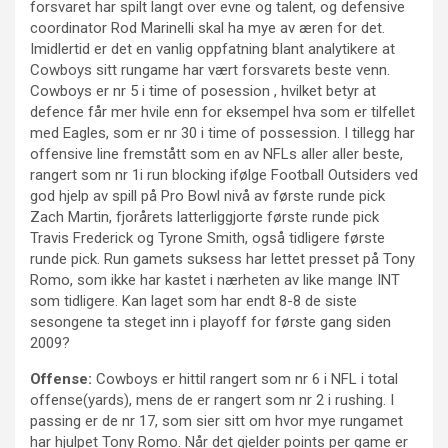
forsvaret har spilt langt over evne og talent, og defensive
coordinator Rod Marinelli skal ha mye av æren for det.
Imidlertid er det en vanlig oppfatning blant analytikere at
Cowboys sitt rungame har vært forsvarets beste venn.
Cowboys er nr 5 i time of posession , hvilket betyr at
defence får mer hvile enn for eksempel hva som er tilfellet
med Eagles, som er nr 30 i time of possession. I tillegg har
offensive line fremstått som en av NFLs aller aller beste,
rangert som nr 1i run blocking ifølge Football Outsiders ved
god hjelp av spill på Pro Bowl nivå av første runde pick
Zach Martin, fjorårets latterliggjorte første runde pick
Travis Frederick og Tyrone Smith, også tidligere første
runde pick. Run gamets suksess har lettet presset på Tony
Romo, som ikke har kastet i nærheten av like mange INT
som tidligere. Kan laget som har endt 8-8 de siste
sesongene ta steget inn i playoff for første gang siden
2009?
Offense:
Cowboys er hittil rangert som nr 6 i NFL i total
offense(yards), mens de er rangert som nr 2 i rushing. I
passing er de nr 17, som sier sitt om hvor mye rungamet
har hjulpet Tony Romo. Når det gjelder points per game er