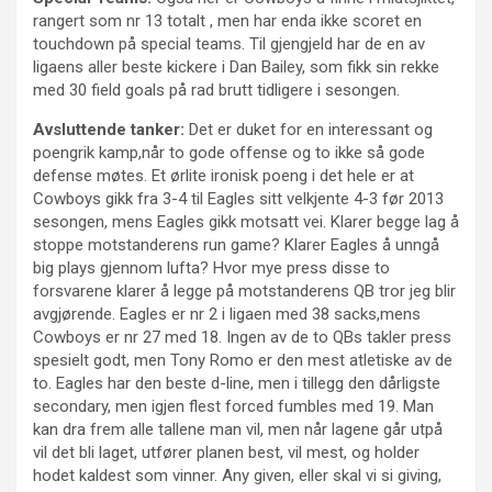
rangert som nr 13 totalt , men har enda ikke scoret en
touchdown på special teams. Til gjengjeld har de en av
ligaens aller beste kickere i Dan Bailey, som fikk sin rekke
med 30 field goals på rad brutt tidligere i sesongen.
Avsluttende tanker:
Det er duket for en interessant og
poengrik kamp,når to gode offense og to ikke så gode
defense møtes. Et ørlite ironisk poeng i det hele er at
Cowboys gikk fra 3-4 til Eagles sitt velkjente 4-3 før 2013
sesongen, mens Eagles gikk motsatt vei. Klarer begge lag å
stoppe motstanderens run game? Klarer Eagles å unngå
big plays gjennom lufta? Hvor mye press disse to
forsvarene klarer å legge på motstanderens QB tror jeg blir
avgjørende. Eagles er nr 2 i ligaen med 38 sacks,mens
Cowboys er nr 27 med 18. Ingen av de to QBs takler press
spesielt godt, men Tony Romo er den mest atletiske av de
to. Eagles har den beste d-line, men i tillegg den dårligste
secondary, men igjen flest forced fumbles med 19. Man
kan dra frem alle tallene man vil, men når lagene går utpå
vil det bli laget, utfører planen best, vil mest, og holder
hodet kaldest som vinner. Any given, eller skal vi si giving,