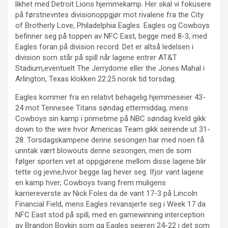
likhet med Detroit Lions hjemmekamp. Her skal vi fokusere
på førstnevntes divisionoppgjør mot rivalene fra the City
of Brotherly Love, Philadelphia Eagles. Eagles og Cowboys
befinner seg på toppen av NFC East, begge med 8-3, med
Eagles foran på division record. Det er altså ledelsen i
division som står på spill når lagene entrer AT&T
Stadium,eventuelt The Jerrydome eller the Jones Mahal i
Arlington, Texas klokken 22:25 norsk tid torsdag.
Eagles kommer fra en relativt behagelig hjemmeseier 43-
24 mot Tennesee Titans søndag ettermiddag, mens
Cowboys sin kamp i primetime på NBC søndag kveld gikk
down to the wire hvor Americas Team gikk seirende ut 31-
28. Torsdagskampene denne sesongen har med noen få
unntak vært blowouts denne sesongen, men de som
følger sporten vet at oppgjørene mellom disse lagene blir
tette og jevne,hvor begge lag hever seg. Ifjor vant lagene
en kamp hver; Cowboys tvang frem muligens
karriereverste av Nick Foles da de vant 17-3 på Lincoln
Financial Field, mens Eagles revansjerte seg i Week 17 da
NFC East stod på spill, med en gamewinning interception
av Brandon Boykin som ga Eagles seieren 24-22 i det som