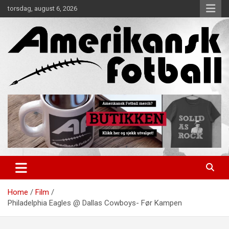
Skip
torsdag, august 6, 2026
to
content
Alt om amerikansk fotball!
Amerikansk Fotball
Home
Film
Philadelphia Eagles @ Dallas Cowboys- Før Kampen