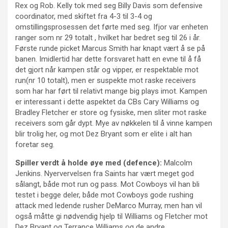
Rex og Rob. Kelly tok med seg Billy Davis som defensive
coordinator, med skiftet fra 4-3 til 3-4 og
omstillingsprosessen det førte med seg. Ifjor var enheten
ranger som nr 29 totalt , hvilket har bedret seg til 26 i år.
Første runde picket Marcus Smith har knapt vært å se på
banen. Imidlertid har dette forsvaret hatt en evne til å få
det gjort når kampen står og vipper, er respektable mot
run(nr 10 totalt), men er suspekte mot raske receivers
som har har ført til relativt mange big plays imot. Kampen
er interessant i dette aspektet da CBs Cary Williams og
Bradley Fletcher er store og fysiske, men sliter mot raske
receivers som går dypt. Mye av nøkkelen til å vinne kampen
blir trolig her, og mot Dez Bryant som er elite i alt han
foretar seg.
Spiller verdt å holde øye med (defence):
Malcolm
Jenkins. Nyervervelsen fra Saints har vært meget god
sålangt, både mot run og pass. Mot Cowboys vil han bli
testet i begge deler, både mot Cowboys gode rushing
attack med ledende rusher DeMarco Murray, men han vil
også måtte gi nødvendig hjelp til Williams og Fletcher mot
Dez Bryant og Terrance Williams og de andre.