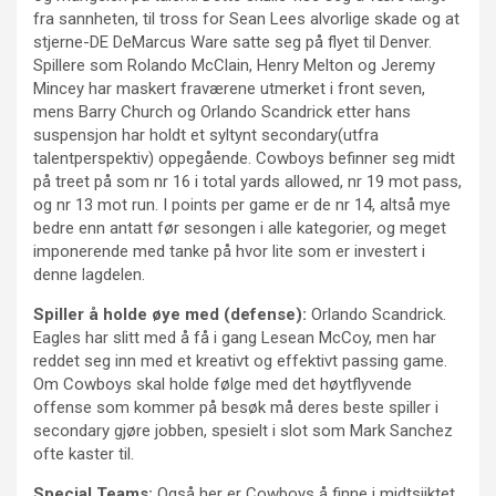
fra sannheten, til tross for Sean Lees alvorlige skade og at
stjerne-DE DeMarcus Ware satte seg på flyet til Denver.
Spillere som Rolando McClain, Henry Melton og Jeremy
Mincey har maskert fraværene utmerket i front seven,
mens Barry Church og Orlando Scandrick etter hans
suspensjon har holdt et syltynt secondary(utfra
talentperspektiv) oppegående. Cowboys befinner seg midt
på treet på som nr 16 i total yards allowed, nr 19 mot pass,
og nr 13 mot run. I points per game er de nr 14, altså mye
bedre enn antatt før sesongen i alle kategorier, og meget
imponerende med tanke på hvor lite som er investert i
denne lagdelen.
Spiller å holde øye med (defense):
Orlando Scandrick.
Eagles har slitt med å få i gang Lesean McCoy, men har
reddet seg inn med et kreativt og effektivt passing game.
Om Cowboys skal holde følge med det høytflyvende
offense som kommer på besøk må deres beste spiller i
secondary gjøre jobben, spesielt i slot som Mark Sanchez
ofte kaster til.
Special Teams:
Også her er Cowboys å finne i midtsjiktet,