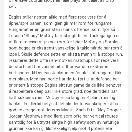
offensive coordinator, men alle plays blir callet av Chip
selv.
Eagles stiller nesten alltid med flere receivers for å
åpne/spre banen, som igjen gir mer rom for rungame.
Rungamet er en grunnsten i hans offense, som ifjor så
Lesean “Shady” McCoy ta rushingtittelen. Tankegangen er
at flere receivers gir mer rom for både McCoy og Sproles,
som begge er ekstremt vanskelige å takle når de har rom å
løpe i. Skulle defence sette en ekstra mann til å stoppe run,
resulterer dette ofte i en-mot-en matchups for receivers
de stort sett har vunnet hittil. Ifjor var den ekstreme
hurtigheten til Desean Jackson en årsak til at rungame fikk
mer plass. Med han borte har dette ført til at defence har
prioritert å stoppe Eagles sitt run game da de ikke behøver
å respektere deep ball i like store grad, noe de tildels har
hatt suksess med. McCoy er så langt nr 4 blant running
backs . Imidlertid betyr at det blir desto vanskeligere å ha
god coverage mot Jeremy Maclin, Zach Ertz, Riley Cooper,
Jordan Matthews med flere som ofte har vertical routes
samtidig for å utnytte single high safety som av naturlige
grunner ikke kan gi tilstrekkelig hjelp mot 4 potensielle