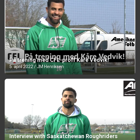
På trening med CFL-proff Kåre Vedvik!
5. april 2022
JM Henriksen
Interview with Saskatchewan Roughriders