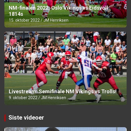
NM-finalen 2022: Oslo Vikings vs Eidsvoll
1814s
15. oktober 2022
JM Henriksen
Livestream: Semifinale NM Vikings vs Trolls!
9. oktober 2022
JM Henriksen
Siste videoer