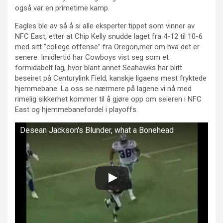
også var en primetime kamp.
Eagles ble av så å si alle eksperter tippet som vinner av
NFC East, etter at Chip Kelly snudde laget fra 4-12 til 10-6
med sitt “college offense” fra Oregon,mer om hva det er
senere. Imidlertid har Cowboys vist seg som et
formidabelt lag, hvor blant annet Seahawks har blitt
beseiret på Centurylink Field, kanskje ligaens mest fryktede
hjemmebane. La oss se nærmere på lagene vi nå med
rimelig sikkerhet kommer til å gjøre opp om seieren i NFC
East og hjemmebanefordel i playoffs.
Desean Jackson's Blunder, what a Bonehead