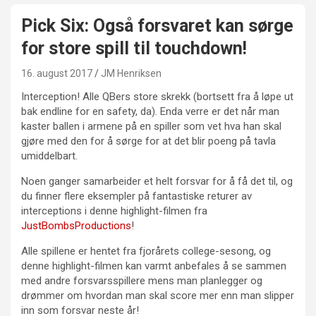
Pick Six: Også forsvaret kan sørge
for store spill til touchdown!
16. august 2017
JM Henriksen
Interception! Alle QBers store skrekk (bortsett fra å løpe ut
bak endline for en safety, da). Enda verre er det når man
kaster ballen i armene på en spiller som vet hva han skal
gjøre med den for å sørge for at det blir poeng på tavla
umiddelbart.
Noen ganger samarbeider et helt forsvar for å få det til, og
du finner flere eksempler på fantastiske returer av
interceptions i denne highlight-filmen fra
JustBombsProductions
!
Alle spillene er hentet fra fjorårets college-sesong, og
denne highlight-filmen kan varmt anbefales å se sammen
med andre forsvarsspillere mens man planlegger og
drømmer om hvordan man skal score mer enn man slipper
inn som forsvar neste år!