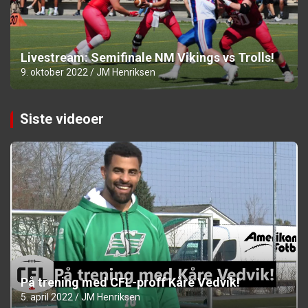
Livestream: Semifinale NM Vikings vs Trolls!
9. oktober 2022
JM Henriksen
Siste videoer
På trening med CFL-proff Kåre Vedvik!
5. april 2022
JM Henriksen