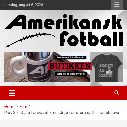
Skip
torsdag, august 6, 2026
to
content
Alt om amerikansk fotball!
Amerikansk Fotball
Home
Film
Pick Six: Også forsvaret kan sørge for store spill til touchdown!