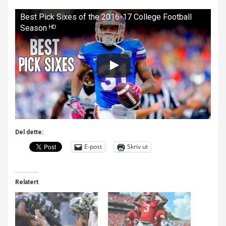
Best Pick Sixes of the 2016-17 College Football
Season ᴴᴰ
Del dette:
E-post
Skriv ut
Relatert