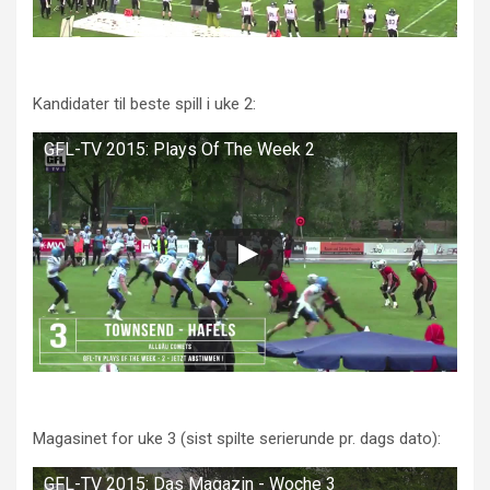
Kandidater til beste spill i uke 2:
GFL-TV 2015: Plays Of The Week 2
Magasinet for uke 3 (sist spilte serierunde pr. dags dato):
GFL-TV 2015: Das Magazin - Woche 3