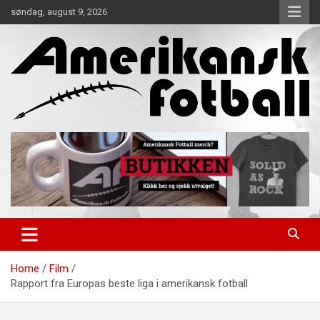
Skip
søndag, august 9, 2026
to
content
Alt om amerikansk fotball!
Amerikansk Fotball
Home
Film
Rapport fra Europas beste liga i amerikansk fotball