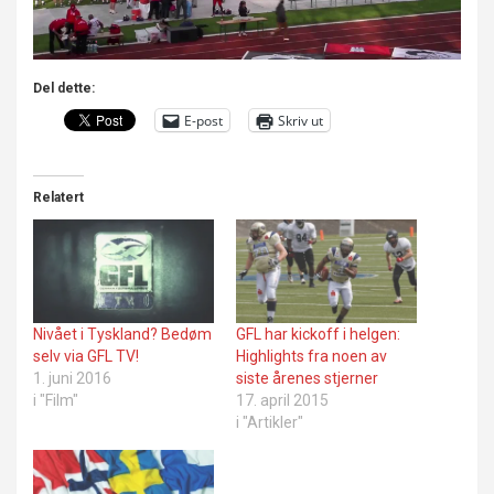
Del dette:
E-post
Skriv ut
Relatert
Nivået i Tyskland? Bedøm
GFL har kickoff i helgen:
selv via GFL TV!
Highlights fra noen av
1. juni 2016
siste årenes stjerner
i "Film"
17. april 2015
i "Artikler"