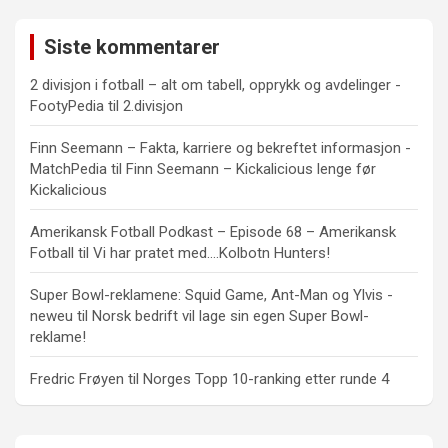
Siste kommentarer
2 divisjon i fotball – alt om tabell, opprykk og avdelinger -
FootyPedia
til
2.divisjon
Finn Seemann – Fakta, karriere og bekreftet informasjon -
MatchPedia
til
Finn Seemann – Kickalicious lenge før
Kickalicious
Amerikansk Fotball Podkast – Episode 68 – Amerikansk
Fotball
til
Vi har pratet med….Kolbotn Hunters!
Super Bowl-reklamene: Squid Game, Ant-Man og Ylvis -
neweu
til
Norsk bedrift vil lage sin egen Super Bowl-
reklame!
Fredric Frøyen
til
Norges Topp 10-ranking etter runde 4