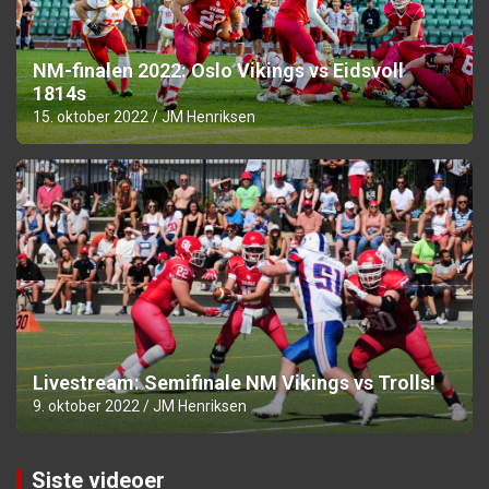
NM-finalen 2022: Oslo Vikings vs Eidsvoll
1814s
15. oktober 2022
JM Henriksen
Livestream: Semifinale NM Vikings vs Trolls!
9. oktober 2022
JM Henriksen
Siste videoer