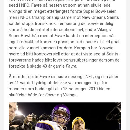
seed i NFC. Favre så nesten ut som at han skulle lede
Vikings til en meget etterlengtet første Super Bowl-seier,
men i NFCs Championship Game mot New Orleans Saints
sa det stopp. Ironisk nok, i en sesong der
Favre
endelig
klarte å holde antallet interceptions lavt, endte Vikings’
Super Bowl-håp med at
Favre
kastet en interception når
laget forsøkte å komme i posisjon til å sparke et field goal
som ville vunnet kampen for dem. Kampen har forøvrig i
nyere tid blitt kontroversiell etter at det viste seg at Saints-
forsvarerne hadde blitt lovet bonusutbetalinger dersom de
forsøkte å skade 40 år gamle
Favre.
Året etter spilte
Favre
sin siste sesong i NFL, og i en alder
av 41 var det tydelig at det ikke var mer igjen å gi for
mannen som hadde gitt alt i 18 sesonger. 2010 ble en
skuffelse både for
Favre
og Vikings.