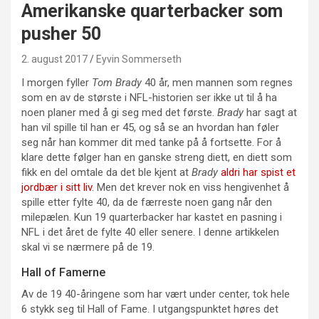
Amerikanske quarterbacker som
pusher 50
2. august 2017
Eyvin Sommerseth
I morgen fyller
Tom Brady
40 år, men mannen som regnes
som en av de største i NFL-historien ser ikke ut til å ha
noen planer med å gi seg med det første.
Brady
har sagt at
han vil spille til han er 45, og så se an hvordan han føler
seg når han kommer dit med tanke på å fortsette. For å
klare dette følger han en ganske streng diett, en diett som
fikk en del omtale da det ble kjent at
Brady
aldri har spist et
jordbær i sitt liv
. Men det krever nok en viss hengivenhet å
spille etter fylte 40, da de færreste noen gang når den
milepælen. Kun 19 quarterbacker har kastet en pasning i
NFL i det året de fylte 40 eller senere. I denne artikkelen
skal vi se nærmere på de 19.
Hall of Famerne
Av de 19 40-åringene som har vært under center, tok hele
6 stykk seg til Hall of Fame. I utgangspunktet høres det