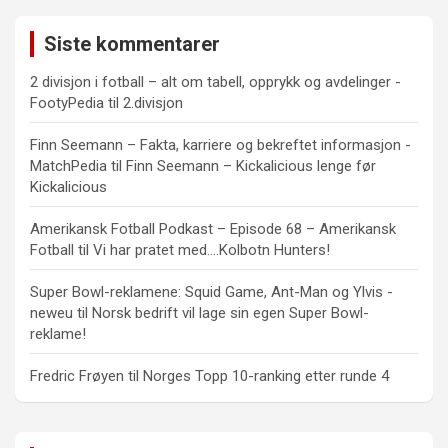
Siste kommentarer
2 divisjon i fotball – alt om tabell, opprykk og avdelinger -
FootyPedia
til
2.divisjon
Finn Seemann – Fakta, karriere og bekreftet informasjon -
MatchPedia
til
Finn Seemann – Kickalicious lenge før
Kickalicious
Amerikansk Fotball Podkast – Episode 68 – Amerikansk
Fotball
til
Vi har pratet med….Kolbotn Hunters!
Super Bowl-reklamene: Squid Game, Ant-Man og Ylvis -
neweu
til
Norsk bedrift vil lage sin egen Super Bowl-
reklame!
Fredric Frøyen
til
Norges Topp 10-ranking etter runde 4