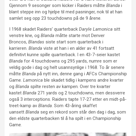
Gjennom 9 sesonger som kicker i Raiders måtte
Blanda
i
blant steppe inn og hjelpe til med pasninger, nok til at han
samlet seg opp 23 touchdowns på de 9 årene.
I 1968 skadet Raiders’ quarterback
Daryle Lamonica
sitt
venstre kne, og
Blanda
måtte starte mot Denver
Broncos,
Blandas
siste start som quarterback i
karrieren.
Blanda
viste at han i en alder av 41 fortsatt
definitivt kunne spille quarterback. I en 43-7-seier kastet
Blanda
for 4 touchdowns og 295 yards, numre som er
veldig gode i dag og helt usannsynlige i 1968. To år senere
måtte
Blanda
på nytt inn, denne gang i AFCs Championship
Game.
Lamonica
ble skadet tidlig i kampens andre kvarter
og
Blanda
spilte resten av kampen. Over tre kvarter
kastet
Blanda
271 yards og 2 touchdowns, men dessverre
også 3 interceptions. Raiders tapte 17-27 etter en midt-på-
treet-kamp av
Blanda
. Som 43-åring skaffet
uansett
Blanda
seg en rekord som står den dag i dag, som
den eldste quarterbacken til å ha spilt i en Championship
Game.