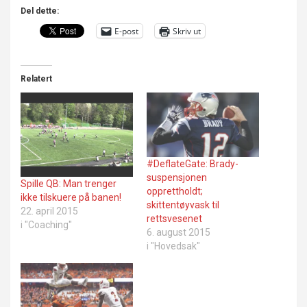
Del dette:
E-post
Skriv ut
Relatert
#DeflateGate: Brady-
suspensjonen
Spille QB: Man trenger
opprettholdt;
ikke tilskuere på banen!
skittentøyvask til
22. april 2015
rettsvesenet
i "Coaching"
6. august 2015
i "Hovedsak"