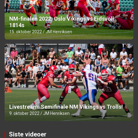
NM-finalen 2022: Oslo Vikings vs Eidsvoll
1814s
15. oktober 2022
JM Henriksen
Livestream: Semifinale NM Vikings vs Trolls!
9. oktober 2022
JM Henriksen
Siste videoer