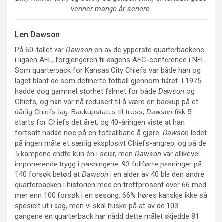
venner mange år senere.
Len Dawson
På 60-tallet var
Dawson
en av de ypperste quarterbackene
i ligaen AFL, forgjengeren til dagens AFC-conference i NFL.
Som quarterback for Kansas City Chiefs var både han og
laget blant de som definerte fotball gjennom tiåret. I 1975
hadde dog gammel storhet falmet for både
Dawson
og
Chiefs, og han var nå redusert til å være en backup på et
dårlig Chiefs-lag. Backupstatus til tross,
Dawson
fikk 5
starts for Chiefs det året, og 40-åringen viste at han
fortsatt hadde noe på en fotballbane å gjøre.
Dawson
ledet
på ingen måte et særlig eksplosivt Chiefs-angrep, og på de
5 kampene endte kun én i seier, men
Dawson
var allikevel
imponerende trygg i pasningene. 93 fullførte pasninger på
140 forsøk betød at
Dawson
i en alder av 40 ble den andre
quarterbacken i historien med en treffprosent over 66 med
mer enn 100 forsøk i en sesong. 66% høres kanskje ikke så
spesielt ut i dag, men vi skal huske på at av de 103
gangene en quarterback har nådd dette målet skjedde 81