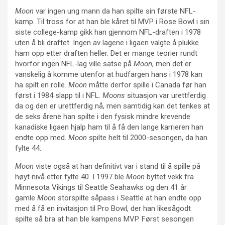
Moon
var ingen ung mann da han spilte sin første NFL-
kamp. Til tross for at han ble kåret til MVP i Rose Bowl i sin
siste college-kamp gikk han gjennom NFL-draften i 1978
uten å bli draftet. Ingen av lagene i ligaen valgte å plukke
ham opp etter draften heller. Det er mange teorier rundt
hvorfor ingen NFL-lag ville satse på
Moon
, men det er
vanskelig å komme utenfor at hudfargen hans i 1978 kan
ha spilt en rolle.
Moon
måtte derfor spille i Canada før han
først i 1984 slapp til i NFL.
Moons
situasjon var urettferdig
da og den er urettferdig nå, men samtidig kan det tenkes at
de seks årene han spilte i den fysisk mindre krevende
kanadiske ligaen hjalp ham til å få den lange karrieren han
endte opp med.
Moon
spilte helt til 2000-sesongen, da han
fylte 44.
Moon
viste også at han definitivt var i stand til å spille på
høyt nivå etter fylte 40. I 1997 ble
Moon
byttet vekk fra
Minnesota Vikings til Seattle Seahawks og den 41 år
gamle
Moon
storspilte såpass i Seattle at han endte opp
med å få en invitasjon til Pro Bowl, der han likesågodt
spilte så bra at han ble kampens MVP. Først sesongen