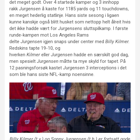
det meget godt. Over 4 startede kamper og 3 innhopp
rakk
Jurgensen
å kaste for 1185 yards og 11 touchdowns,
en meget hederlig statlinje. Hans siste sesong i ligaen
kunne kanskje også blitt husket som nettopp helt ålreit hvis
det ikke hadde vært for
Jurgensens
sluttspilkamp. I første
runde-kampen mot Los Angeles Rams
delte
Jurgensen
igjen snaps under center med
Billy Kilmer.
Redskins tapte 19-10, og
hverken
Kilmer
eller
Jurgensen
hadde en særskilt god dag,
men spesielt
Jurgensen
måtte ta mye skyld for tapet. På
12 pasningsforsøk kastet
Jurgensen
3 interceptions i det
som ble hans siste NFL-kamp noensinne.
Billy Kilmer (t.v.) og Sonny Jurgensen (t.h.) er fortsatt gode