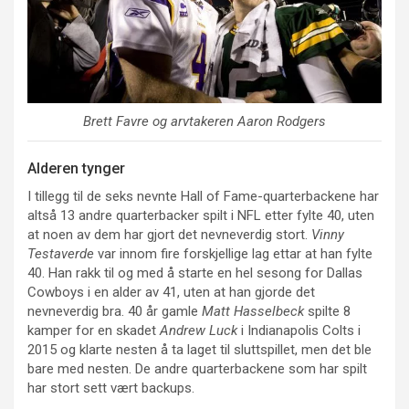
Brett Favre og arvtakeren Aaron Rodgers
Alderen tynger
I tillegg til de seks nevnte Hall of Fame-quarterbackene har
altså 13 andre quarterbacker spilt i NFL etter fylte 40, uten
at noen av dem har gjort det nevneverdig stort.
Vinny
Testaverde
var innom fire forskjellige lag ettar at han fylte
40. Han rakk til og med å starte en hel sesong for Dallas
Cowboys i en alder av 41, uten at han gjorde det
nevneverdig bra. 40 år gamle
Matt Hasselbeck
spilte 8
kamper for en skadet
Andrew Luck
i Indianapolis Colts i
2015 og klarte nesten å ta laget til sluttspillet, men det ble
bare med nesten. De andre quarterbackene som har spilt
har stort sett vært backups.