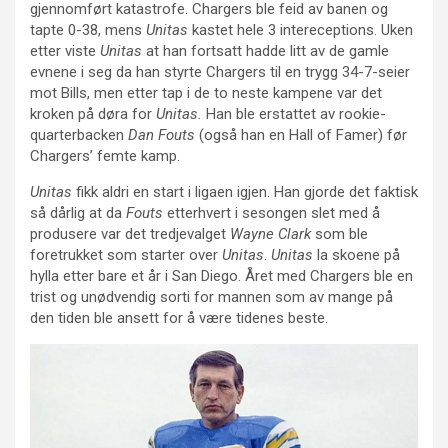
gjennomført katastrofe. Chargers ble feid av banen og
tapte 0-38, mens
Unitas
kastet hele 3 intereceptions. Uken
etter viste
Unitas
at han fortsatt hadde litt av de gamle
evnene i seg da han styrte Chargers til en trygg 34-7-seier
mot Bills, men etter tap i de to neste kampene var det
kroken på døra for
Unitas.
Han ble erstattet av rookie-
quarterbacken
Dan Fouts
(også han en Hall of Famer) før
Chargers’ femte kamp.
Unitas
fikk aldri en start i ligaen igjen. Han gjorde det faktisk
så dårlig at da
Fouts
etterhvert i sesongen slet med å
produsere var det tredjevalget
Wayne Clark
som ble
foretrukket som starter over
Unitas
.
Unitas
la skoene på
hylla etter bare et år i San Diego. Året med Chargers ble en
trist og unødvendig sorti for mannen som av mange på
den tiden ble ansett for å være tidenes beste.