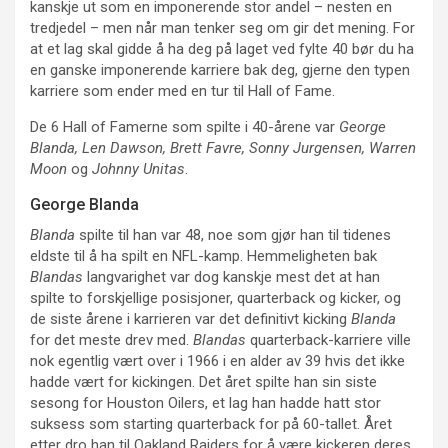
kanskje ut som en imponerende stor andel – nesten en
tredjedel – men når man tenker seg om gir det mening. For
at et lag skal gidde å ha deg på laget ved fylte 40 bør du ha
en ganske imponerende karriere bak deg, gjerne den typen
karriere som ender med en tur til Hall of Fame.
De 6 Hall of Famerne som spilte i 40-årene var
George
Blanda, Len Dawson, Brett Favre, Sonny Jurgensen, Warren
Moon
og
Johnny Unitas
.
George Blanda
Blanda
spilte til han var 48, noe som gjør han til tidenes
eldste til å ha spilt en NFL-kamp. Hemmeligheten bak
Blandas
langvarighet var dog kanskje mest det at han
spilte to forskjellige posisjoner, quarterback og kicker, og
de siste årene i karrieren var det definitivt kicking
Blanda
for det meste drev med.
Blandas
quarterback-karriere ville
nok egentlig vært over i 1966 i en alder av 39 hvis det ikke
hadde vært for kickingen. Det året spilte han sin siste
sesong for Houston Oilers, et lag han hadde hatt stor
suksess som starting quarterback for på 60-tallet. Året
etter dro han til Oakland Raiders for å være kickeren deres.