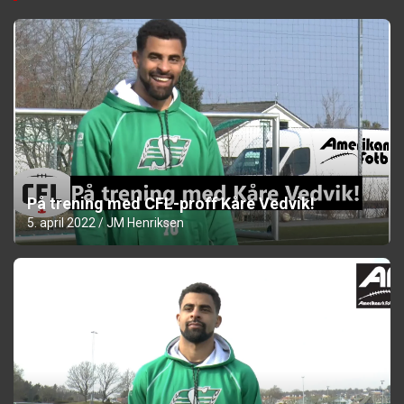
På trening med CFL-proff Kåre Vedvik!
5. april 2022
JM Henriksen