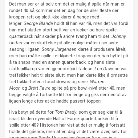
Det man ser er at selv om det er mulig å spille når man er
rundet 40 så kommer det en dag for de aller fleste der
kroppen rett og slett ikke klarer å henge med
lenger.
George Blanda
holdt til han var 48, men det var fordi
han mot slutten stort sett var en kicker og bare spilte
quarterback når skader på andre tvang ham til det.
Johnny
Unitas
var en skuffelse på alle mulige måter i sin siste
sesong i ligaen.
Sonny Jurgensen
klarte å produsere ålreit,
men han måtte spille i et klønete tospann der han byttet på
å ta snaps med en annen quarterback, og hans siste
sluttspillkamp var en gjennomført fadese.
Len Dawson
var
treffsikker helt til siste slutt, men han klarte ikke å omsette
treffsikkerheten i touchdowns og seire.
Warren
Moon
og
Brett Favre
spilte på pro bowl-nivå etter 40, men
begge valgte å fortsette litt for lenge og gikk dermed ut av
ligaen lenge etter at de hadde passert toppen.
Hva betyr så dette for
Tom Brady
, som gjør seg klar til å
snart bli den syvende Hall of Fame-quarterbacken til å
spille etter 40? Historien har vist at det er mulig å fortsatt
holde det gående, men at en dag vil det være over, selv for
en mann som
Brady
. Hva ønsker fansen å se, og hva