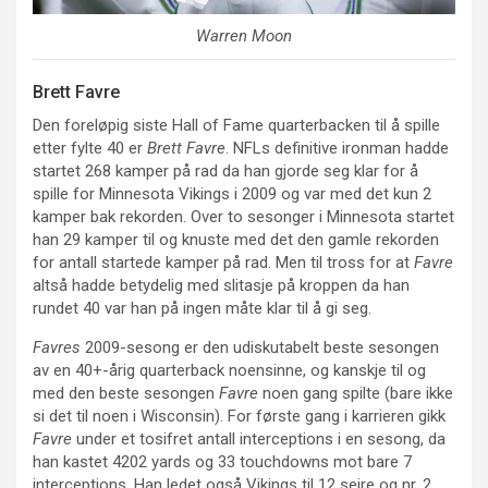
Warren Moon
Brett Favre
Den foreløpig siste Hall of Fame quarterbacken til å spille
etter fylte 40 er
Brett Favre
. NFLs definitive ironman hadde
startet 268 kamper på rad da han gjorde seg klar for å
spille for Minnesota Vikings i 2009 og var med det kun 2
kamper bak rekorden. Over to sesonger i Minnesota startet
han 29 kamper til og knuste med det den gamle rekorden
for antall startede kamper på rad. Men til tross for at
Favre
altså hadde betydelig med slitasje på kroppen da han
rundet 40 var han på ingen måte klar til å gi seg.
Favres
2009-sesong er den udiskutabelt beste sesongen
av en 40+-årig quarterback noensinne, og kanskje til og
med den beste sesongen
Favre
noen gang spilte (bare ikke
si det til noen i Wisconsin). For første gang i karrieren gikk
Favre
under et tosifret antall interceptions i en sesong, da
han kastet 4202 yards og 33 touchdowns mot bare 7
interceptions. Han ledet også Vikings til 12 seire og nr. 2