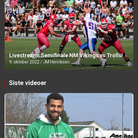
Livestream: Semifinale NM Vikings vs Trolls!
9. oktober 2022
JM Henriksen
Siste videoer