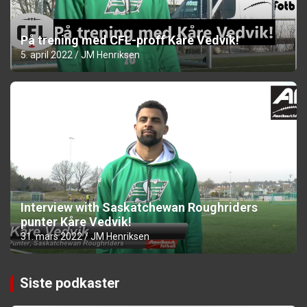
På trening med CFL-proff Kåre Vedvik!
5. april 2022
JM Henriksen
Interview with Saskatchewan Roughriders
punter Kåre Vedvik!
31. mars 2022
JM Henriksen
Siste podkaster