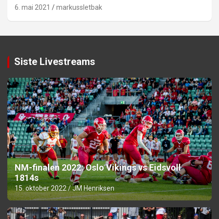
6. mai 2021
markussletbak
Siste Livestreams
NM-finalen 2022: Oslo Vikings vs Eidsvoll
1814s
15. oktober 2022
JM Henriksen