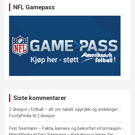
NFL Gamepass
Siste kommentarer
2 divisjon i fotball – alt om tabell, opprykk og avdelinger -
FootyPedia
til
2.divisjon
Finn Seemann – Fakta, karriere og bekreftet informasjon -
MatchPedia
til
Finn Seemann – Kickalicious lenge før