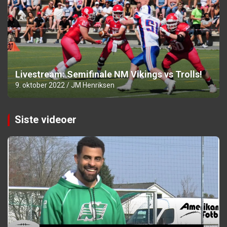
Livestream: Semifinale NM Vikings vs Trolls!
9. oktober 2022
JM Henriksen
Siste videoer