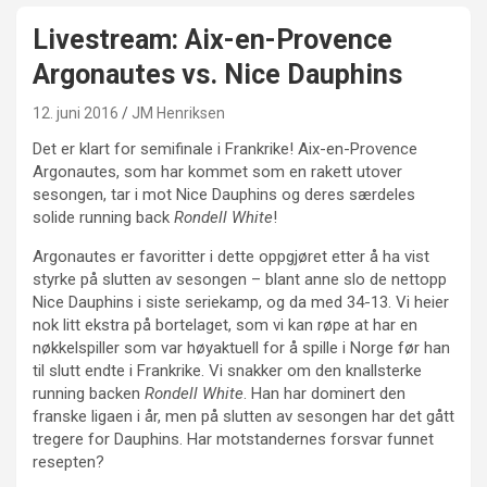
Livestream: Aix-en-Provence
Argonautes vs. Nice Dauphins
12. juni 2016
JM Henriksen
Det er klart for semifinale i Frankrike! Aix-en-Provence
Argonautes, som har kommet som en rakett utover
sesongen, tar i mot Nice Dauphins og deres særdeles
solide running back
Rondell White
!
Argonautes er favoritter i dette oppgjøret etter å ha vist
styrke på slutten av sesongen – blant anne slo de nettopp
Nice Dauphins i siste seriekamp, og da med 34-13. Vi heier
nok litt ekstra på bortelaget, som vi kan røpe at har en
nøkkelspiller som var høyaktuell for å spille i Norge før han
til slutt endte i Frankrike. Vi snakker om den knallsterke
running backen
Rondell White
. Han har dominert den
franske ligaen i år, men på slutten av sesongen har det gått
tregere for Dauphins. Har motstandernes forsvar funnet
resepten?