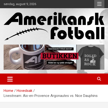
Skip
søndag, august 9, 2026
to
content
Alt om amerikansk fotball!
Amerikansk Fotball
Home
Hovedsak
Livestream: Aix-en-Provence Argonautes vs. Nice Dauphins