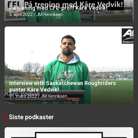
På trening med CFL-proff Kåre Vedvik!
5. april 2022
JM Henriksen
Interview with Saskatchewan Roughriders
punter Kåre Vedvik!
31. mars 2022
JM Henriksen
Siste podkaster