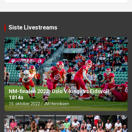
Siste Livestreams
NM-finalen 2022: Oslo Vikings vs Eidsvoll
1814s
15. oktober 2022
JM Henriksen