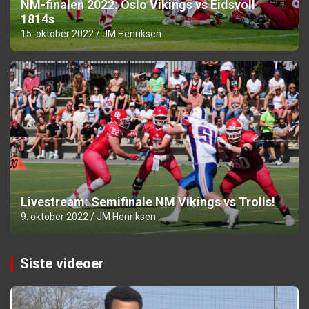
NM-finalen 2022: Oslo Vikings vs Eidsvoll
1814s
15. oktober 2022
JM Henriksen
Livestream: Semifinale NM Vikings vs Trolls!
9. oktober 2022
JM Henriksen
Siste videoer