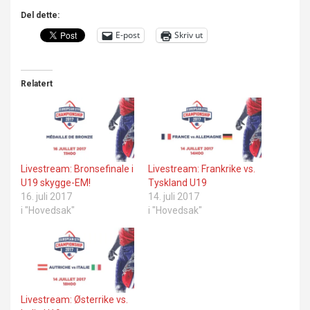
Del dette:
E-post
Skriv ut
Relatert
Livestream: Bronsefinale i
Livestream: Frankrike vs.
U19 skygge-EM!
Tyskland U19
16. juli 2017
14. juli 2017
i "Hovedsak"
i "Hovedsak"
Livestream: Østerrike vs.