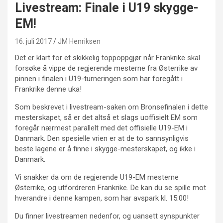
Livestream: Finale i U19 skygge-
EM!
16. juli 2017
JM Henriksen
Det er klart for et skikkelig toppoppgjør når Frankrike skal
forsøke å vippe de regjerende mesterne fra Østerrike av
pinnen i finalen i U19-turneringen som har foregått i
Frankrike denne uka!
Som beskrevet i livestream-saken om Bronsefinalen i dette
mesterskapet, så er det altså et slags uoffisielt EM som
foregår nærmest parallelt med det offisielle U19-EM i
Danmark. Den spesielle vrien er at de to sannsynligvis
beste lagene er å finne i skygge-mesterskapet, og ikke i
Danmark.
Vi snakker da om de regjerende U19-EM mesterne
Østerrike, og utfordreren Frankrike. De kan du se spille mot
hverandre i denne kampen, som har avspark kl. 15:00!
Du finner livestreamen nedenfor, og uansett synspunkter