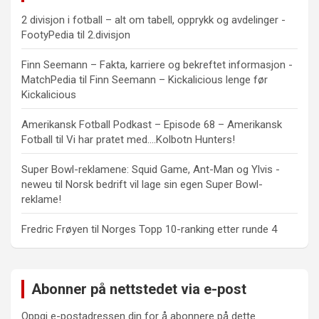
2 divisjon i fotball – alt om tabell, opprykk og avdelinger -
FootyPedia
til
2.divisjon
Finn Seemann – Fakta, karriere og bekreftet informasjon -
MatchPedia
til
Finn Seemann – Kickalicious lenge før
Kickalicious
Amerikansk Fotball Podkast – Episode 68 – Amerikansk
Fotball
til
Vi har pratet med….Kolbotn Hunters!
Super Bowl-reklamene: Squid Game, Ant-Man og Ylvis -
neweu
til
Norsk bedrift vil lage sin egen Super Bowl-
reklame!
Fredric Frøyen
til
Norges Topp 10-ranking etter runde 4
Abonner på nettstedet via e-post
Oppgi e-postadressen din for å abonnere på dette