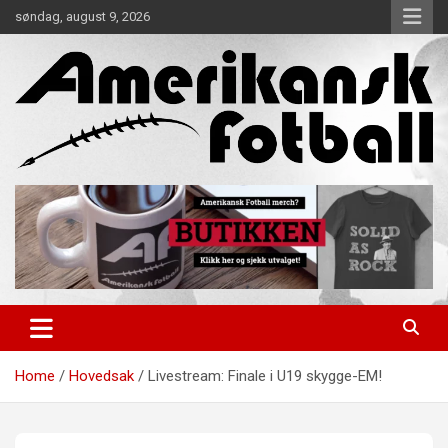
Skip
søndag, august 9, 2026
to
content
Alt om amerikansk fotball!
Amerikansk Fotball
Home
Hovedsak
Livestream: Finale i U19 skygge-EM!