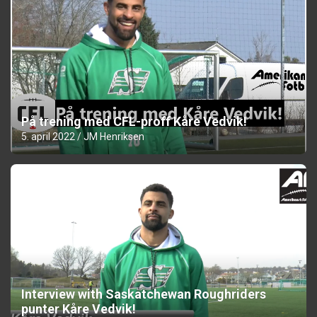
På trening med CFL-proff Kåre Vedvik!
5. april 2022
JM Henriksen
Interview with Saskatchewan Roughriders
punter Kåre Vedvik!