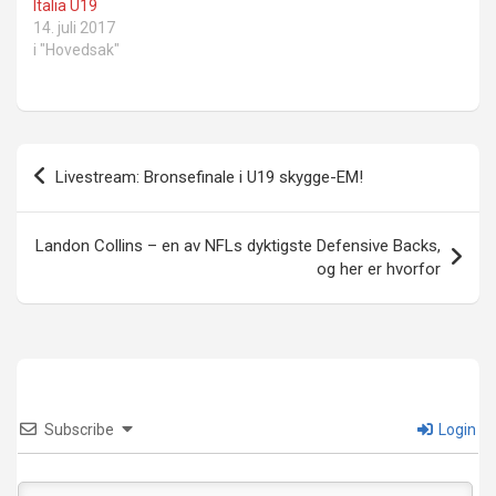
Italia U19
14. juli 2017
i "Hovedsak"
Innleggsnavigasjon
Livestream: Bronsefinale i U19 skygge-EM!
Landon Collins – en av NFLs dyktigste Defensive Backs,
og her er hvorfor
Subscribe
Login