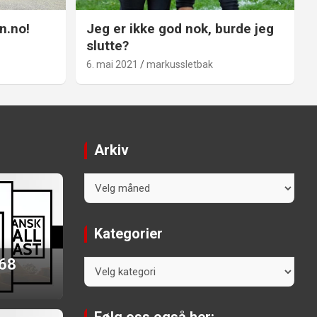
n.no!
Jeg er ikke god nok, burde jeg
slutte?
6. mai 2021
markussletbak
Arkiv
Arkiv
Kategorier
 68
Kategorier
Følg oss også her: