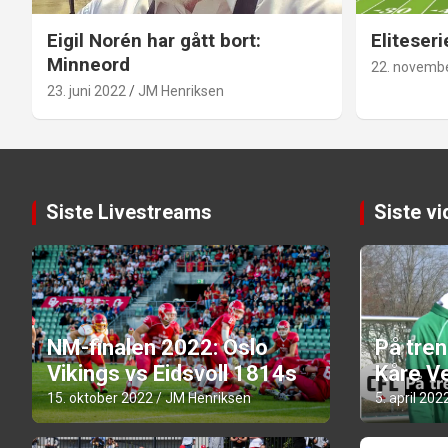
Eigil Norén har gått bort:
Eliteseri
Minneord
22. novemb
23. juni 2022
JM Henriksen
Siste Livestreams
Siste v
NM-finalen 2022: Oslo
På tre
Vikings vs Eidsvoll 1814s
Kåre Ve
15. oktober 2022
JM Henriksen
5. april 202