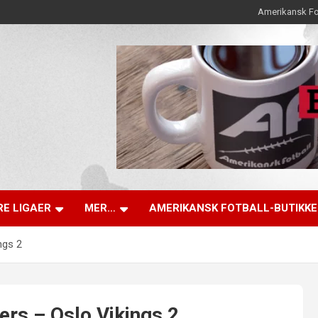
Amerikansk Fo
E LIGAER
MER…
AMERIKANSK FOTBALL-BUTIKK
ngs 2
rs – Oslo Vikings 2