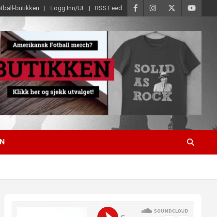
tball-butikken
Logg Inn/Ut
RSS Feed
EN