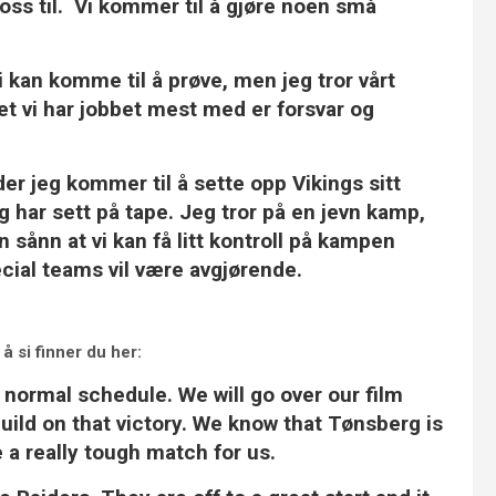
de oss til. Vi kommer til å gjøre noen små
i kan komme til å prøve, men jeg tror vårt
et vi har jobbet mest med er forsvar og
der jeg kommer til å sette opp Vikings sitt
g har sett på tape. Jeg tror på en jevn kamp,
 sånn at vi kan få litt kontroll på kampen
ecial teams vil være avgjørende.
å si finner du her:
r normal schedule. We will go over our film
build on that victory. We know that Tønsberg is
e a really tough match for us.