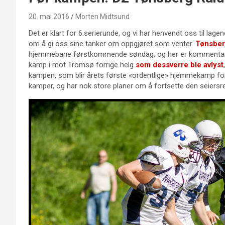
20. mai 2016
Morten Midtsund
Det er klart for 6.serierunde, og vi har henvendt oss til lage
om å gi oss sine tanker om oppgjøret som venter.
Tønsber
hjemmebane førstkommende søndag, og her er kommentarene
kamp i mot Tromsø forrige helg
som dessverre ble avlyst
kampen, som blir årets første «ordentlige» hjemmekamp for 
kamper, og har nok store planer om å fortsette den seier