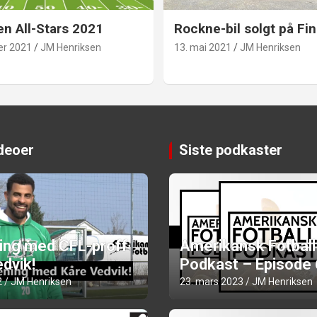
en All-Stars 2021
Rockne-bil solgt på Fin
er 2021
JM Henriksen
13. mai 2021
JM Henriksen
ideoer
Siste podkaster
ning med CFL-proff
Amerikansk Fotball
dvik!
Podkast – Episode
2
JM Henriksen
23. mars 2023
JM Henriksen