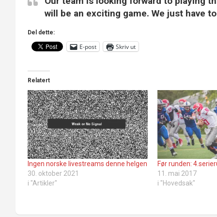
Our team is looking forward to playing the
will be an exciting game. We just have t
Del dette:
E-post
Skriv ut
Relatert
Ingen norske livestreams denne helgen
Før runden: 4.seri
30. oktober 2021
11. mai 2017
i "Artikler"
i "Hovedsak"