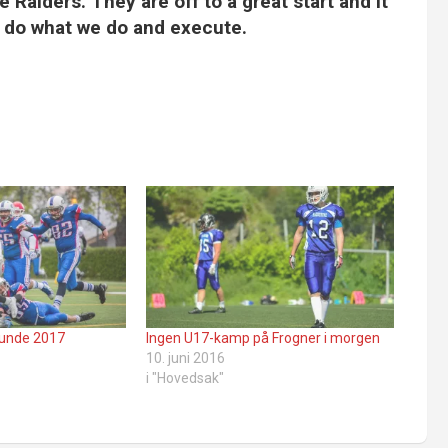
 Raiders. They are off to a great start and it
o do what we do and execute.
erunde 2017
Ingen U17-kamp på Frogner i morgen
10. juni 2016
i "Hovedsak"