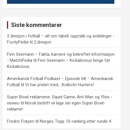
Siste kommentarer
2 divisjon i fotball – alt om tabell, opprykk og avdelinger -
FootyPedia
til
2.divisjon
Finn Seemann – Fakta, karriere og bekreftet informasjon
- MatchPedia
til
Finn Seemann – Kickalicious lenge før
Kickalicious
Amerikansk Fotball Podkast – Episode 68 – Amerikansk
Fotball
til
Vi har pratet med….Kolbotn Hunters!
Super Bowl-reklamene: Squid Game, Ant-Man og Ylvis -
neweu
til
Norsk bedrift vil lage sin egen Super Bowl-
reklame!
Fredric Frøyen
til
Norges Topp 10-ranking etter runde 4