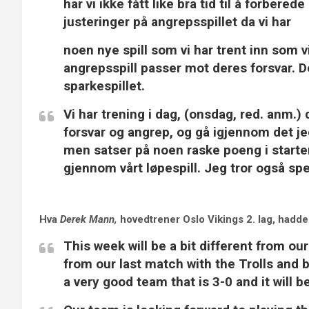
har vi ikke fått like bra tid til å forbere
justeringer på angrepsspillet da vi har
noen nye spill som vi har trent inn som v
angrepsspill passer mot deres forsvar. D
sparkespillet.
Vi har trening i dag, (onsdag, red. anm.) 
forsvar og angrep, og gå igjennom det je
men satser på noen raske poeng i starten
gjennom vårt løpespill. Jeg tror også sp
Hva
Derek Mann,
hovedtrener Oslo Vikings 2. lag, hadde 
This week will be a bit different from ou
from our last match with the Trolls and 
a very good team that is 3-0 and it will b