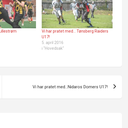
Lillestrøm
Vi har pratet med… Tønsberg Raiders
U17!
5. april 2016
i "Hovedsak"
Vi har pratet med…Nidaros Domers U17!