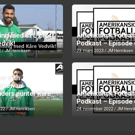
ning med CFL-proff
Amerikansk Fotball
dvik!
Podkast – Episode
2
JM Henriksen
23. mars 2023
JM Henriksen
ew with
chewan
iders punter Kåre
Amerikansk Fotball
Podkast – Episode
022
JM Henriksen
24. november 2022
JM Henri