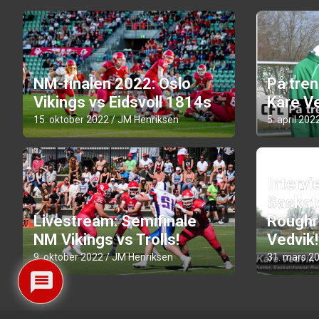
NM-finalen 2022: Oslo
På tre
Vikings vs Eidsvoll 1814s
Kåre Ve
15. oktober 2022
JM Henriksen
5. april 202
Intervi
Saskat
Livestream: Semifinale
Roughr
NM Vikings vs Trolls!
Vedvik!
9. oktober 2022
JM Henriksen
31. mars 2