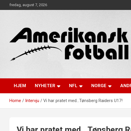
Skip
fredag, august 7, 2026
to
content
Alt om amerikansk fotball!
Amerikansk Fotball
HJEM
NYHETER
NFL
NORGE
ANDR
Home
Intervju
Vi har pratet med…Tønsberg Raiders U17!
Vi har pratet med…Tønsberg R