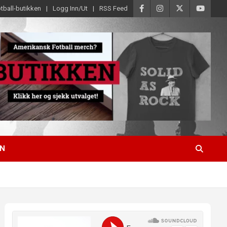
tball-butikken
Logg Inn/Ut
RSS Feed
EN