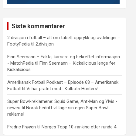
Siste kommentarer
2 divisjon i fotball – alt om tabell, opprykk og avdelinger -
FootyPedia
til
2.divisjon
Finn Seemann – Fakta, karriere og bekreftet informasjon
- MatchPedia
til
Finn Seemann – Kickalicious lenge før
Kickalicious
Amerikansk Fotball Podkast – Episode 68 – Amerikansk
Fotball
til
Vi har pratet med….Kolbotn Hunters!
Super Bowl-reklamene: Squid Game, Ant-Man og Ylvis -
neweu
til
Norsk bedrift vil lage sin egen Super Bowl-
reklame!
Fredric Frøyen
til
Norges Topp 10-ranking etter runde 4