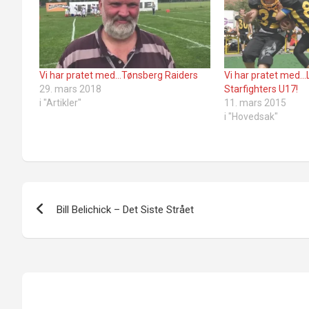
Vi har pratet med…Tønsberg Raiders
Vi har pratet med…
29. mars 2018
Starfighters U17!
i "Artikler"
11. mars 2015
i "Hovedsak"
Innleggsnavigasjon
Bill Belichick – Det Siste Strået