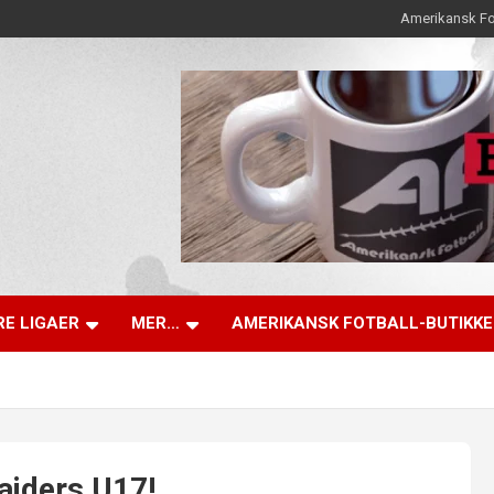
Amerikansk Fo
E LIGAER
MER…
AMERIKANSK FOTBALL-BUTIKK
aiders U17!