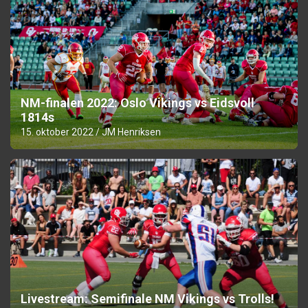
NM-finalen 2022: Oslo Vikings vs Eidsvoll
1814s
15. oktober 2022
JM Henriksen
Livestream: Semifinale NM Vikings vs Trolls!