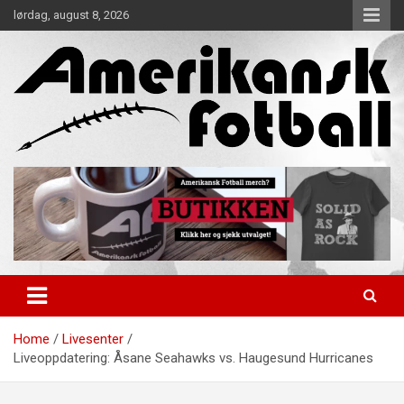
Skip
lørdag, august 8, 2026
to
content
Alt om amerikansk fotball!
Amerikansk Fotball
Home
Livesenter
Liveoppdatering: Åsane Seahawks vs. Haugesund Hurricanes