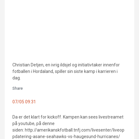
Christian Detjen, en ivrig ildsjel og initiativtaker innenfor
fotballen i Hordaland, spiller sin siste kamp i karrieren i
dag.
Share
07/05 09:31
Da er det klart for kickoff. Kampen kan sees livestreamet
på youtube, på denne
siden: http://amerikanskfotball.tnfj.com/livesenter/liveop
pdatering-asane-seahawks-vs-haugesund-hurricanes/