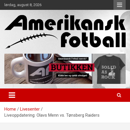
Skip
lørdag, august 8, 2026
to
content
Alt om amerikansk fotball!
Amerikansk Fotball
Home
Livesenter
Liveoppdatering: Olavs Menn vs. Tønsberg Raiders