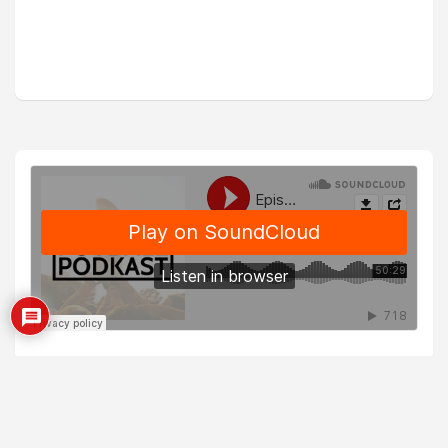
NFL Gamepass