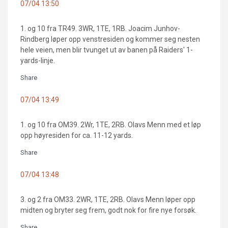
07/04 13:50
1. og 10 fra TR49. 3WR, 1TE, 1RB. Joacim Junhov-
Rindberg løper opp venstresiden og kommer seg nesten
hele veien, men blir tvunget ut av banen på Raiders' 1-
yards-linje.
Share
07/04 13:49
1. og 10 fra OM39. 2Wr, 1TE, 2RB. Olavs Menn med et løp
opp høyresiden for ca. 11-12 yards.
Share
07/04 13:48
3. og 2 fra OM33. 2WR, 1TE, 2RB. Olavs Menn løper opp
midten og bryter seg frem, godt nok for fire nye forsøk.
Share