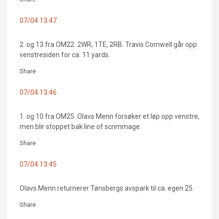
07/04 13:47
2. og 13 fra OM22. 2WR, 1TE, 2RB. Travis Cornwell går opp
venstresiden for ca. 11 yards.
Share
07/04 13:46
1. og 10 fra OM25. Olavs Menn forsøker et løp opp venstre,
men blir stoppet bak line of scrimmage.
Share
07/04 13:45
Olavs Menn returnerer Tønsbergs avspark til ca. egen 25.
Share