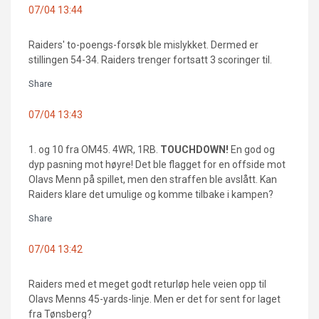
07/04 13:44
Raiders' to-poengs-forsøk ble mislykket. Dermed er
stillingen 54-34. Raiders trenger fortsatt 3 scoringer til.
Share
07/04 13:43
1. og 10 fra OM45. 4WR, 1RB.
TOUCHDOWN!
En god og
dyp pasning mot høyre! Det ble flagget for en offside mot
Olavs Menn på spillet, men den straffen ble avslått. Kan
Raiders klare det umulige og komme tilbake i kampen?
Share
07/04 13:42
Raiders med et meget godt returløp hele veien opp til
Olavs Menns 45-yards-linje. Men er det for sent for laget
fra Tønsberg?