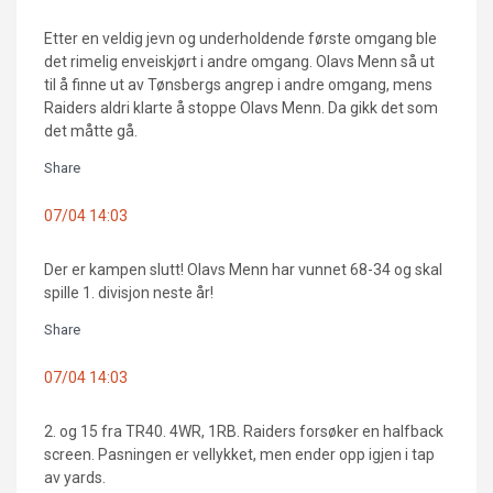
Etter en veldig jevn og underholdende første omgang ble
det rimelig enveiskjørt i andre omgang. Olavs Menn så ut
til å finne ut av Tønsbergs angrep i andre omgang, mens
Raiders aldri klarte å stoppe Olavs Menn. Da gikk det som
det måtte gå.
Share
07/04 14:03
Der er kampen slutt! Olavs Menn har vunnet 68-34 og skal
spille 1. divisjon neste år!
Share
07/04 14:03
2. og 15 fra TR40. 4WR, 1RB. Raiders forsøker en halfback
screen. Pasningen er vellykket, men ender opp igjen i tap
av yards.