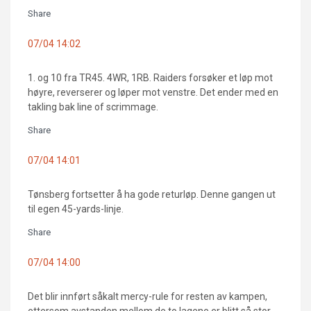
Share
07/04 14:02
1. og 10 fra TR45. 4WR, 1RB. Raiders forsøker et løp mot
høyre, reverserer og løper mot venstre. Det ender med en
takling bak line of scrimmage.
Share
07/04 14:01
Tønsberg fortsetter å ha gode returløp. Denne gangen ut
til egen 45-yards-linje.
Share
07/04 14:00
Det blir innført såkalt mercy-rule for resten av kampen,
ettersom avstanden mellom de to lagene er blitt så stor