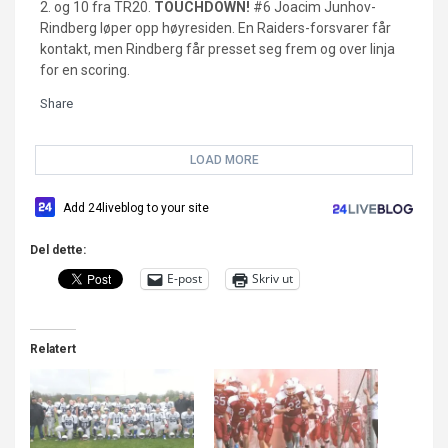
2. og 10 fra TR20.
TOUCHDOWN!
#6 Joacim Junhov-
Rindberg løper opp høyresiden. En Raiders-forsvarer får
kontakt, men Rindberg får presset seg frem og over linja
for en scoring.
Share
LOAD MORE
Add 24liveblog to your site
Del dette:
E-post
Skriv ut
Relatert