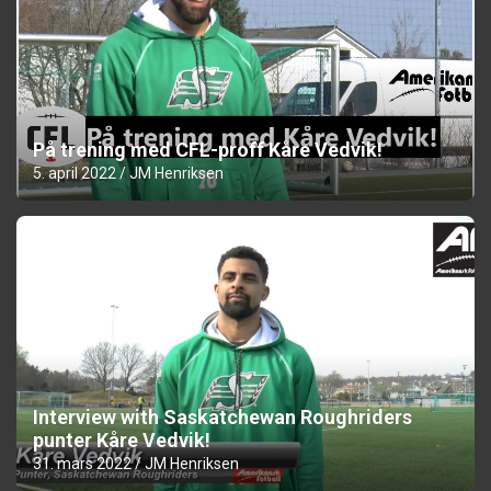
På trening med CFL-proff Kåre Vedvik!
5. april 2022
JM Henriksen
Interview with Saskatchewan Roughriders
punter Kåre Vedvik!
31. mars 2022
JM Henriksen