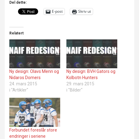
Del dette:
E-post
Skriv ut
Relatert
Ny design: Olavs Menn og
Ny design: BVH Gators og
Nidaros Domers
Kolbotn Hunters
24. mars 2015
29. mars 2015
i "Artikler"
i "Bilder"
Forbundet foreslår store
endringer i seriene