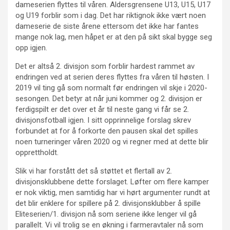
dameserien flyttes til våren. Aldersgrensene U13, U15, U17
og U19 forblir som i dag. Det har riktignok ikke vært noen
dameserie de siste årene ettersom det ikke har fantes
mange nok lag, men håpet er at den på sikt skal bygge seg
opp igjen.
Det er altså 2. divisjon som forblir hardest rammet av
endringen ved at serien deres flyttes fra våren til høsten. I
2019 vil ting gå som normalt før endringen vil skje i 2020-
sesongen. Det betyr at når juni kommer og 2. divisjon er
ferdigspilt er det over et år til neste gang vi får se 2.
divisjonsfotball igjen. I sitt opprinnelige forslag skrev
forbundet at for å forkorte den pausen skal det spilles
noen turneringer våren 2020 og vi regner med at dette blir
opprettholdt.
Slik vi har forstått det så støttet et flertall av 2.
divisjonsklubbene dette forslaget. Løfter om flere kamper
er nok viktig, men samtidig har vi hørt argumenter rundt at
det blir enklere for spillere på 2. divisjonsklubber å spille
Eliteserien/1. divisjon nå som seriene ikke lenger vil gå
parallelt. Vi vil trolig se en økning i farmeravtaler nå som