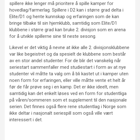
spillere ikke lenger må prioritere å spille kamper for
hovedlag/farmerlag. Spillere i D2 kan i større grad delta i
Elite/D1 og hente kunnskap og erfaringen som de kan
bringe tilbake til sin hjemklubb, samtidig som Elite/D1
klubbene i større grad kan bruke 2. divisjon som en arena
for å utvikle spillerne sine til neste sesong.
Likevel er det viktig å nevne at ikke alle 2. divisjonsklubbene
var like begeistret og da spesielt de klubbene som består
av en stor andel studenter. For de blir det vanskelig når
seriestart sammenfaller med studiestart i form av at nye
studenter vil måtte ta valg om å bli kastet ut i kamper uten
noen form for erfaringen, eller ville måtte vente et helt år
før de får prøve seg i en kamp. Det er ikke ideelt, men
samtidig kan det enkelt løses ved en form for studentliga
på våren/sommeren som et supplement til den nasjonale
serien. Det finnes også flere rene studentlag i Norge som
ikke deltar i nasjonalt seriespill som også ville vært
interessert i det.