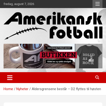
Skip
fredag, august 7, 2026
to
content
Alt om amerikansk fotball!
Amerikansk Fotball
Home
Nyheter
Aldersgrensene består – D2 flyttes til høsten