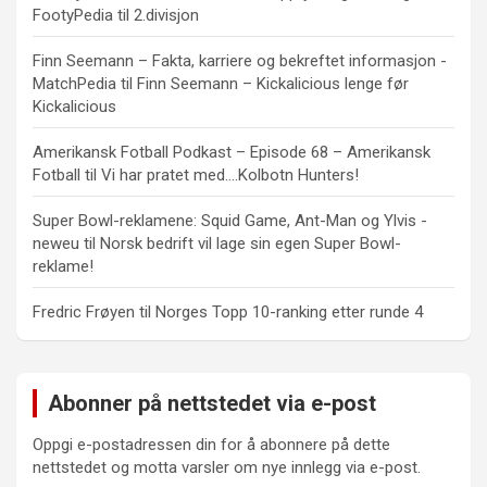
FootyPedia
til
2.divisjon
Finn Seemann – Fakta, karriere og bekreftet informasjon -
MatchPedia
til
Finn Seemann – Kickalicious lenge før
Kickalicious
Amerikansk Fotball Podkast – Episode 68 – Amerikansk
Fotball
til
Vi har pratet med….Kolbotn Hunters!
Super Bowl-reklamene: Squid Game, Ant-Man og Ylvis -
neweu
til
Norsk bedrift vil lage sin egen Super Bowl-
reklame!
Fredric Frøyen
til
Norges Topp 10-ranking etter runde 4
Abonner på nettstedet via e-post
Oppgi e-postadressen din for å abonnere på dette
nettstedet og motta varsler om nye innlegg via e-post.