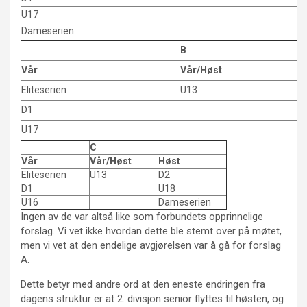
U17
Dameserien
B
Vår
Vår/Høst
Eliteserien
U13
D1
U17
C
Vår
Vår/Høst
Høst
Eliteserien
U13
D2
D1
U18
U16
Dameserien
Ingen av de var altså like som forbundets opprinnelige
forslag. Vi vet ikke hvordan dette ble stemt over på møtet,
men vi vet at den endelige avgjørelsen var å gå for forslag
A.
Dette betyr med andre ord at den eneste endringen fra
dagens struktur er at 2. divisjon senior flyttes til høsten, og