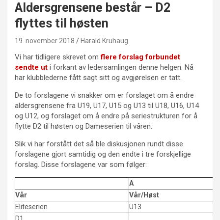
Aldersgrensene består – D2
flyttes til høsten
19. november 2018
Harald Kruhaug
Vi har tidligere skrevet om
flere forslag forbundet
sendte ut
i forkant av ledersamlingen denne helgen. Nå
har klubblederne fått sagt sitt og avgjørelsen er tatt.
De to forslagene vi snakker om er forslaget om å endre
aldersgrensene fra U19, U17, U15 og U13 til U18, U16, U14
og U12, og forslaget om å endre på seriestrukturen for å
flytte D2 til høsten og Dameserien til våren.
Slik vi har forstått det så ble diskusjonen rundt disse
forslagene gjort samtidig og den endte i tre forskjellige
forslag. Disse forslagene var som følger:
A
Vår
Vår/Høst
Eliteserien
U13
D1