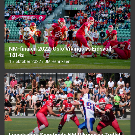
NM-finalen 2022: Oslo Vikings vs Eidsvoll
1814s
15. oktober 2022
JM Henriksen
Livestream: Semifinale NM Vikings vs Trolls!