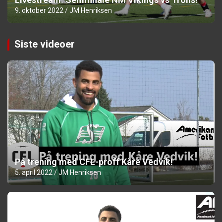
9. oktober 2022
JM Henriksen
Siste videoer
På trening med CFL-proff Kåre Vedvik!
5. april 2022
JM Henriksen