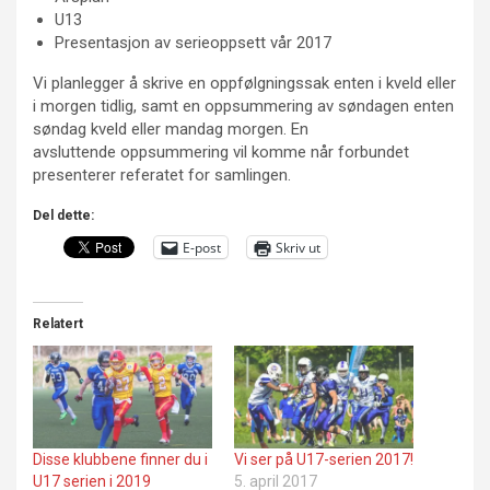
U13
Presentasjon av serieoppsett vår 2017
Vi planlegger å skrive en oppfølgningssak enten i kveld eller
i morgen tidlig, samt en oppsummering av søndagen enten
søndag kveld eller mandag morgen. En
avsluttende oppsummering vil komme når forbundet
presenterer referatet for samlingen.
Del dette:
E-post
Skriv ut
Relatert
Disse klubbene finner du i
Vi ser på U17-serien 2017!
U17 serien i 2019
5. april 2017