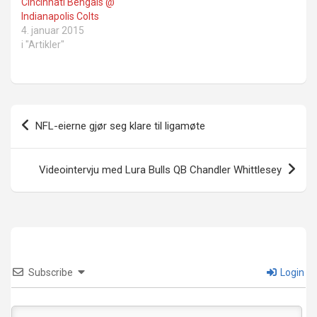
Cincinnati Bengals @
Indianapolis Colts
4. januar 2015
i "Artikler"
Innleggsnavigasjon
NFL-eierne gjør seg klare til ligamøte
Videointervju med Lura Bulls QB Chandler Whittlesey
Subscribe
Login