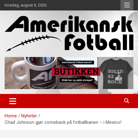
Skip
torsdag, august 6, 2026
to
content
Alt om amerikansk fotball!
Amerikansk Fotball
Home
Nyheter
Chad Johnson gjør comeback på fotballbanen – i Mexico!