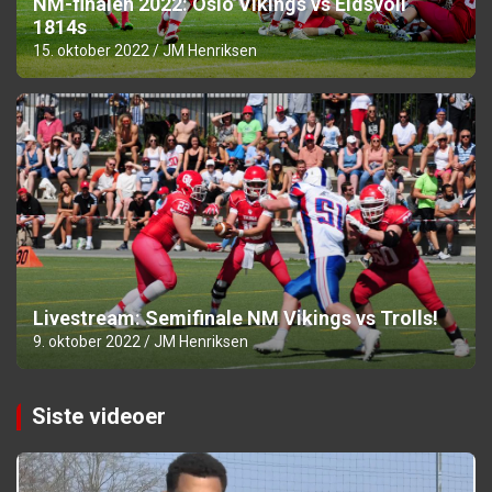
NM-finalen 2022: Oslo Vikings vs Eidsvoll
1814s
15. oktober 2022
JM Henriksen
Livestream: Semifinale NM Vikings vs Trolls!
9. oktober 2022
JM Henriksen
Siste videoer