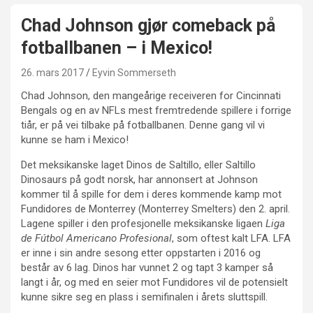
Chad Johnson gjør comeback på
fotballbanen – i Mexico!
26. mars 2017
Eyvin Sommerseth
Chad Johnson, den mangeårige receiveren for Cincinnati
Bengals og en av NFLs mest fremtredende spillere i forrige
tiår, er på vei tilbake på fotballbanen. Denne gang vil vi
kunne se ham i Mexico!
Det meksikanske laget Dinos de Saltillo, eller Saltillo
Dinosaurs på godt norsk, har annonsert at Johnson
kommer til å spille for dem i deres kommende kamp mot
Fundidores de Monterrey (Monterrey Smelters) den 2. april.
Lagene spiller i den profesjonelle meksikanske ligaen
Liga
de Fútbol Americano Profesional
, som oftest kalt LFA. LFA
er inne i sin andre sesong etter oppstarten i 2016 og
består av 6 lag. Dinos har vunnet 2 og tapt 3 kamper så
langt i år, og med en seier mot Fundidores vil de potensielt
kunne sikre seg en plass i semifinalen i årets sluttspill.