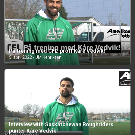
På trening med CFL-proff Kåre Vedvik!
5. april 2022
JM Henriksen
Interview with Saskatchewan Roughriders
punter Kåre Vedvik!