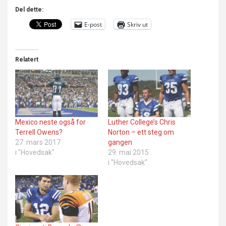
Del dette:
E-post
Skriv ut
Relatert
Mexico neste også for
Luther College’s Chris
Terrell Owens?
Norton – ett steg om
27. mars 2017
gangen
i "Hovedsak"
29. mai 2015
i "Hovedsak"