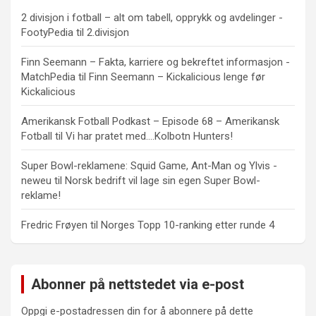
2 divisjon i fotball – alt om tabell, opprykk og avdelinger -
FootyPedia
til
2.divisjon
Finn Seemann – Fakta, karriere og bekreftet informasjon -
MatchPedia
til
Finn Seemann – Kickalicious lenge før
Kickalicious
Amerikansk Fotball Podkast – Episode 68 – Amerikansk
Fotball
til
Vi har pratet med….Kolbotn Hunters!
Super Bowl-reklamene: Squid Game, Ant-Man og Ylvis -
neweu
til
Norsk bedrift vil lage sin egen Super Bowl-
reklame!
Fredric Frøyen
til
Norges Topp 10-ranking etter runde 4
Abonner på nettstedet via e-post
Oppgi e-postadressen din for å abonnere på dette