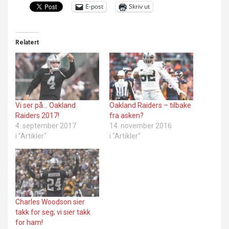
E-post
Skriv ut
Relatert
Vi ser på… Oakland
Oakland Raiders – tilbake
Raiders 2017!
fra asken?
4. september 2017
14. november 2016
i "Artikler"
i "Artikler"
Charles Woodson sier
takk for seg; vi sier takk
for ham!