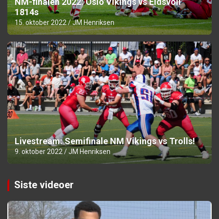
NM-finalen 2022: Oslo Vikings vs Eidsvoll
1814s
15. oktober 2022
JM Henriksen
Livestream: Semifinale NM Vikings vs Trolls!
9. oktober 2022
JM Henriksen
Siste videoer