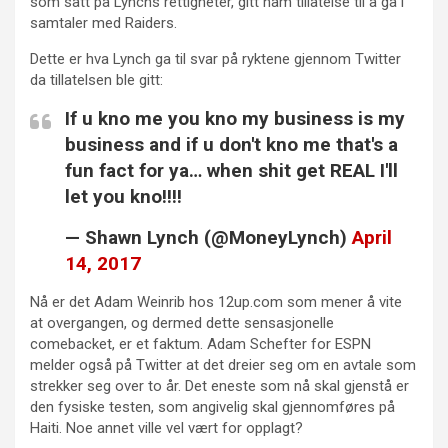
som satt på Lynchs rettigheter, gitt ham tillatelse til å gå i
samtaler med Raiders.
Dette er hva Lynch ga til svar på ryktene gjennom Twitter
da tillatelsen ble gitt:
If u kno me you kno my business is my
business and if u don't kno me that's a
fun fact for ya… when shit get REAL I'll
let you kno!!!!
— Shawn Lynch (@MoneyLynch)
April
14, 2017
Nå er det Adam Weinrib hos 12up.com som mener å vite
at overgangen, og dermed dette sensasjonelle
comebacket, er et faktum. Adam Schefter for ESPN
melder også på Twitter at det dreier seg om en avtale som
strekker seg over to år. Det eneste som nå skal gjenstå er
den fysiske testen, som angivelig skal gjennomføres på
Haiti. Noe annet ville vel vært for opplagt?