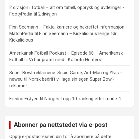
2 divisjon i fotball – alt om tabell, opprykk og avdelinger -
FootyPedia
til
2.divisjon
Finn Seemann – Fakta, karriere og bekreftet informasjon -
MatchPedia
til
Finn Seemann – Kickalicious lenge før
Kickalicious
Amerikansk Fotball Podkast – Episode 68 – Amerikansk
Fotball
til
Vi har pratet med….Kolbotn Hunters!
Super Bowl-reklamene: Squid Game, Ant-Man og Ylvis -
neweu
til
Norsk bedrift vil lage sin egen Super Bowl-
reklame!
Fredric Frøyen
til
Norges Topp 10-ranking etter runde 4
Abonner på nettstedet via e-post
Oppgi e-postadressen din for å abonnere på dette