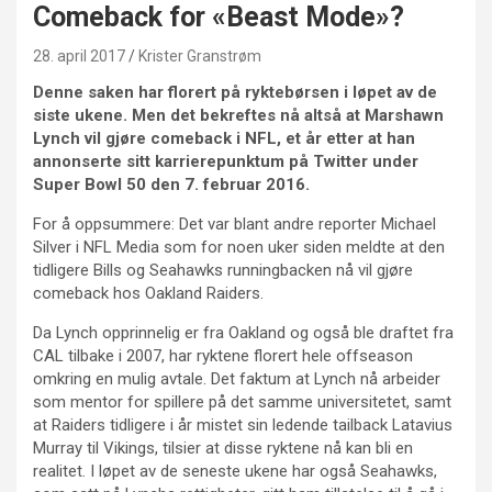
Comeback for «Beast Mode»?
28. april 2017
Krister Granstrøm
Denne saken har florert på ryktebørsen i løpet av de
siste ukene. Men det bekreftes nå altså at Marshawn
Lynch vil gjøre comeback i NFL, et år etter at han
annonserte sitt karrierepunktum på Twitter under
Super Bowl 50 den 7. februar 2016.
For å oppsummere: Det var blant andre reporter Michael
Silver i NFL Media som for noen uker siden meldte at den
tidligere Bills og Seahawks runningbacken nå vil gjøre
comeback hos Oakland Raiders.
Da Lynch opprinnelig er fra Oakland og også ble draftet fra
CAL tilbake i 2007, har ryktene florert hele offseason
omkring en mulig avtale. Det faktum at Lynch nå arbeider
som mentor for spillere på det samme universitetet, samt
at Raiders tidligere i år mistet sin ledende tailback Latavius
Murray til Vikings, tilsier at disse ryktene nå kan bli en
realitet. I løpet av de seneste ukene har også Seahawks,