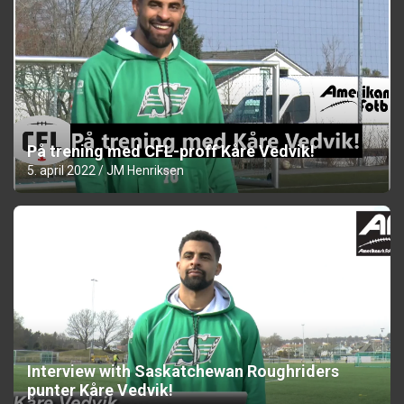
På trening med CFL-proff Kåre Vedvik!
5. april 2022
JM Henriksen
Interview with Saskatchewan Roughriders
punter Kåre Vedvik!