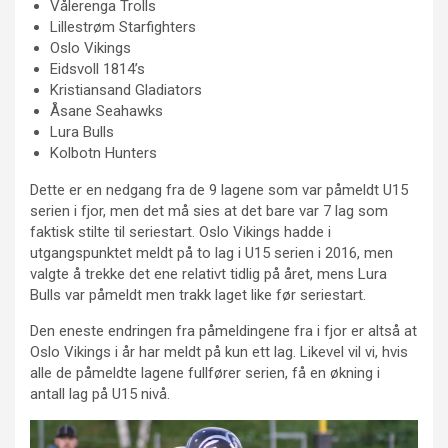
Vålerenga Trolls
Lillestrøm Starfighters
Oslo Vikings
Eidsvoll 1814’s
Kristiansand Gladiators
Åsane Seahawks
Lura Bulls
Kolbotn Hunters
Dette er en nedgang fra de 9 lagene som var påmeldt U15
serien i fjor, men det må sies at det bare var 7 lag som
faktisk stilte til seriestart. Oslo Vikings hadde i
utgangspunktet meldt på to lag i U15 serien i 2016, men
valgte å trekke det ene relativt tidlig på året, mens Lura
Bulls var påmeldt men trakk laget like før seriestart.
Den eneste endringen fra påmeldingene fra i fjor er altså at
Oslo Vikings i år har meldt på kun ett lag. Likevel vil vi, hvis
alle de påmeldte lagene fullfører serien, få en økning i
antall lag på U15 nivå.