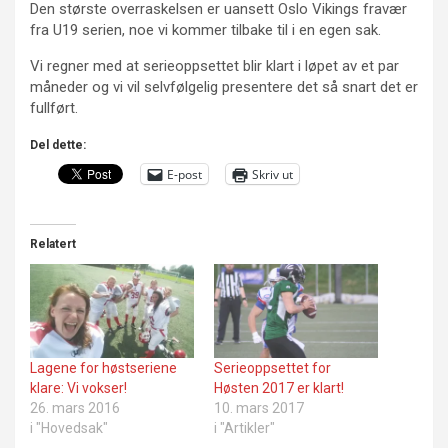
Den største overraskelsen er uansett Oslo Vikings fravær
fra U19 serien, noe vi kommer tilbake til i en egen sak.
Vi regner med at serieoppsettet blir klart i løpet av et par
måneder og vi vil selvfølgelig presentere det så snart det er
fullført.
Del dette:
E-post
Skriv ut
Relatert
Lagene for høstseriene
Serieoppsettet for
klare: Vi vokser!
Høsten 2017 er klart!
26. mars 2016
10. mars 2017
i "Hovedsak"
i "Artikler"