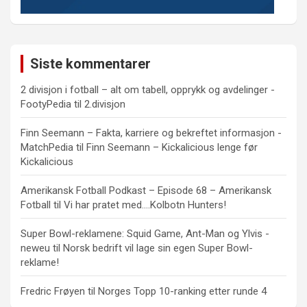
Siste kommentarer
2 divisjon i fotball – alt om tabell, opprykk og avdelinger -
FootyPedia
til
2.divisjon
Finn Seemann – Fakta, karriere og bekreftet informasjon -
MatchPedia
til
Finn Seemann – Kickalicious lenge før
Kickalicious
Amerikansk Fotball Podkast – Episode 68 – Amerikansk
Fotball
til
Vi har pratet med….Kolbotn Hunters!
Super Bowl-reklamene: Squid Game, Ant-Man og Ylvis -
neweu
til
Norsk bedrift vil lage sin egen Super Bowl-
reklame!
Fredric Frøyen
til
Norges Topp 10-ranking etter runde 4