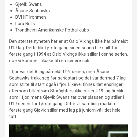
Gjøvik Swans
Åsane Seahawks
BVHIF Ironmen
Lura Bulls
Trondheim Amerikanske Fotballklubb
Den største nyheten her er at Oslo Vikings ikke har påmeldt
U19 lag. Dette blir første gang siden serien ble spilt for
første gang i 1994 at Oslo Vikings ikke stiller i denne serien,
noe vi kommer tilbake til i en senere sak.
I fjor var det 8 lag påmeldt U19 serien, men Åsane
Seahawks trakk seg før seriestart og det var dermed 7 lag
som stilte til start også i fjor. Likevel finnes det endringer
ettersom Lillestrøm Starfighters ikke stiller U19 lag år slik
som i fjor, mens Gjøvik Swans tar over plassen og stiller i
U19 serien for første gang. Dette vil samtidig markere
første gang Gjøvik stiller med lag på juniornivå i det hele
tatt.