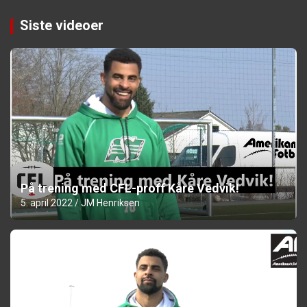
Siste videoer
På trening med CFL-proff Kåre Vedvik!
5. april 2022
JM Henriksen