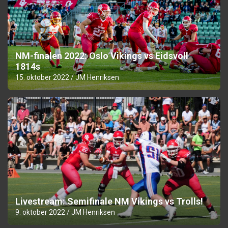
NM-finalen 2022: Oslo Vikings vs Eidsvoll
1814s
15. oktober 2022
JM Henriksen
Livestream: Semifinale NM Vikings vs Trolls!
9. oktober 2022
JM Henriksen