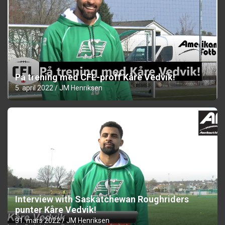
På trening med CFL-proff Kåre Vedvik!
5. april 2022
JM Henriksen
Interview with Saskatchewan Roughriders
punter Kåre Vedvik!
31. mars 2022
JM Henriksen