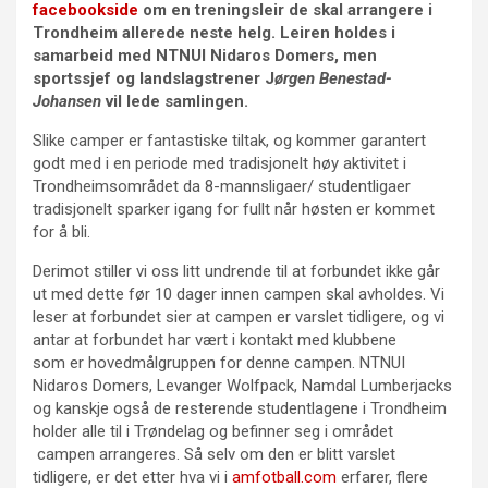
facebookside
om en treningsleir de skal arrangere i
Trondheim allerede neste helg. Leiren holdes i
samarbeid med NTNUI Nidaros Domers, men
sportssjef og landslagstrener J
ørgen Benestad-
Johansen
vil lede samlingen.
Slike camper er fantastiske tiltak, og kommer garantert
godt med i en periode med tradisjonelt høy aktivitet i
Trondheimsområdet da 8-mannsligaer/ studentligaer
tradisjonelt sparker igang for fullt når høsten er kommet
for å bli.
Derimot stiller vi oss litt undrende til at forbundet ikke går
ut med dette før 10 dager innen campen skal avholdes. Vi
leser at forbundet sier at campen er varslet tidligere, og vi
antar at forbundet har vært i kontakt med klubbene
som er hovedmålgruppen for denne campen. NTNUI
Nidaros Domers, Levanger Wolfpack, Namdal Lumberjacks
og kanskje også de resterende studentlagene i Trondheim
holder alle til i Trøndelag og befinner seg i området
campen arrangeres. Så selv om den er blitt varslet
tidligere, er det etter hva vi i
amfotball.com
erfarer, flere