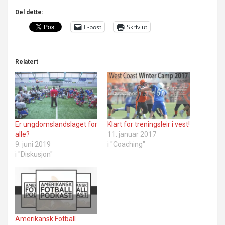
Del dette:
E-post
Skriv ut
Relatert
Er ungdomslandslaget for
Klart for treningsleir i vest!
alle?
11. januar 2017
9. juni 2019
i "Coaching"
i "Diskusjon"
Amerikansk Fotball