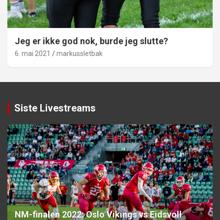
Jeg er ikke god nok, burde jeg slutte?
6. mai 2021
markussletbak
Siste Livestreams
NM-finalen 2022: Oslo Vikings vs Eidsvoll