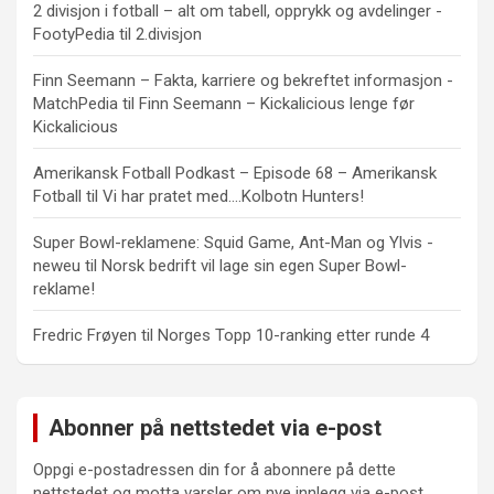
2 divisjon i fotball – alt om tabell, opprykk og avdelinger -
FootyPedia
til
2.divisjon
Finn Seemann – Fakta, karriere og bekreftet informasjon -
MatchPedia
til
Finn Seemann – Kickalicious lenge før
Kickalicious
Amerikansk Fotball Podkast – Episode 68 – Amerikansk
Fotball
til
Vi har pratet med….Kolbotn Hunters!
Super Bowl-reklamene: Squid Game, Ant-Man og Ylvis -
neweu
til
Norsk bedrift vil lage sin egen Super Bowl-
reklame!
Fredric Frøyen
til
Norges Topp 10-ranking etter runde 4
Abonner på nettstedet via e-post
Oppgi e-postadressen din for å abonnere på dette
nettstedet og motta varsler om nye innlegg via e-post.