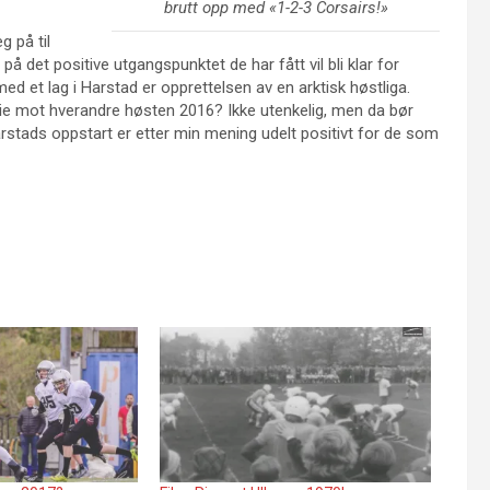
brutt opp med «1-2-3 Corsairs!»
g på til
det positive utgangspunktet de har fått vil bli klar for
ed et lag i Harstad er opprettelsen av en arktisk høstliga.
ie mot hverandre høsten 2016? Ikke utenkelig, men da bør
arstads oppstart er etter min mening udelt positivt for de som