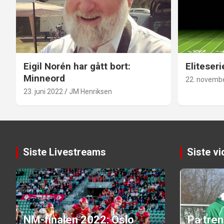
Eigil Norén har gått bort:
Eliteseri
Minneord
22. novemb
23. juni 2022
JM Henriksen
Siste Livestreams
Siste v
NM-finalen 2022: Oslo
På tre