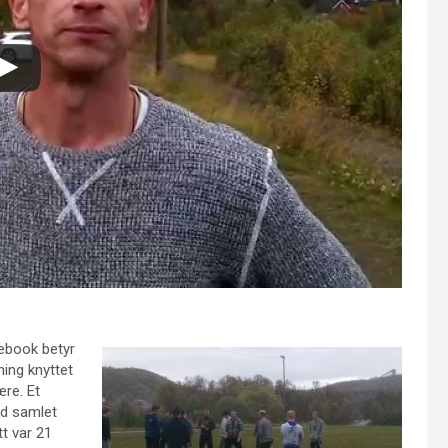
cebook betyr
ning knyttet
ære. Et
od samlet
tt var 21