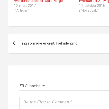
Hvordan står det til i Nord-Norge?
Hvordan blir 2. divi
10. mars 2017
17. oktober 2016
i "Artikler"
i "Hovedsak"
Innleggsnavigasjon
Ting som ikke er greit: Hjelmdenging
Subscribe