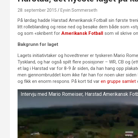
28. september 2015
Eyvin Sommerseth
På lørdag hadde Harstad Amerikansk Fotball sin første tren
litt rolleblanding og reise ned og besøke dem både som «sty
og som «skribent for
Amerikansk Fotball
som vil skrive om
Bakgrunn for laget
Lagets initiativtaker og hovedtrener er tyskeren Mario Romeis
Tyskland, og har også spilt flere posisjoner – WR, CB og (e
et lag i Harstad var for 8-9 år siden, da han hang opp plakat
men gjennombruddet kom ikke før han for noen uker siden l
og fikk en enorm respons. På kort tid var
en gruppe samlet
o
Intervju med Mario Romeiser, Harstad Amerikansk Fotb