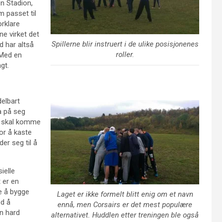
n Stadion,
m passet til
orklare
ne virket det
Spillerne blir instruert i de ulike posisjonenes
d har altså
roller.
 Med en
gt.
elbart
ta på seg
lag skal komme
for å kaste
der seg til å
ielle
 er en
re å bygge
Laget er ikke formelt blitt enig om et navn
ed å
ennå, men Corsairs er det mest populære
en hard
alternativet. Huddlen etter treningen ble også