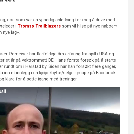
ing, noe som var en ypperlig anledning for meg å drive med
releder i
Tromsø Trailblazers
som vil hilse på nye naboer»
 nye lag».
er. Romeiser har flerfoldige års erfaring fra spill i USA og
tter et år på vektrommet) DE. Hans første forsøk på å starte
er rundt om i Harstad by. Siden har han forsøkt flere ganger,
a inn et innlegg i en kjøpe/bytte/selge-gruppe på Facebook
g klare for å sette igang med treninger.
all