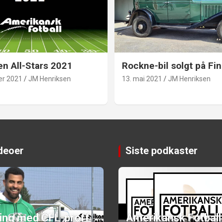
en All-Stars 2021
Rockne-bil solgt på Fin
er 2021
JM Henriksen
13. mai 2021
JM Henriksen
ideoer
Siste podkaster
ning med CFL-proff
Amerikansk Fotball