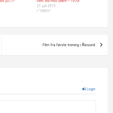
sjon 2017?
Film: Ris mot Ullern – 1970!
21. juli 2019
i "1000+"
Film fra første trening i Ålesund
Login