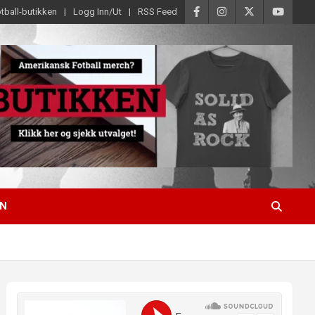
tball-butikken
Logg Inn/Ut
RSS Feed
EN