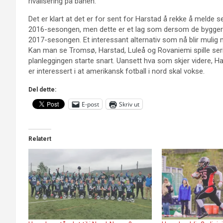
rivalisering på banen.
Det er klart at det er for sent for Harstad å rekke å melde se
2016-sesongen, men dette er et lag som dersom de bygger på 
2017-sesongen. Et interessant alternativ som nå blir mulig m
Kan man se Tromsø, Harstad, Luleå og Rovaniemi spille ser
planleggingen starte snart. Uansett hva som skjer videre, H
er interessert i at amerikansk fotball i nord skal vokse.
Del dette:
E-post
Skriv ut
Relatert