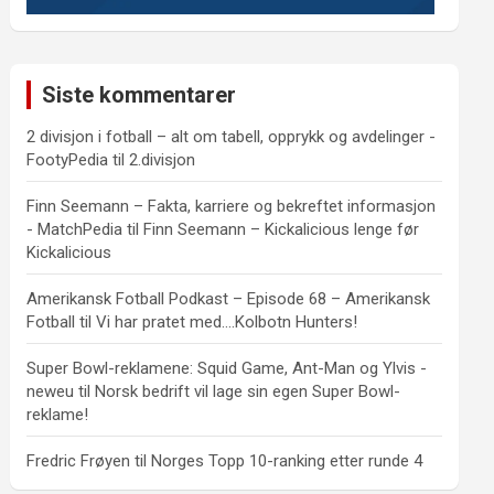
Siste kommentarer
2 divisjon i fotball – alt om tabell, opprykk og avdelinger -
FootyPedia
til
2.divisjon
Finn Seemann – Fakta, karriere og bekreftet informasjon
- MatchPedia
til
Finn Seemann – Kickalicious lenge før
Kickalicious
Amerikansk Fotball Podkast – Episode 68 – Amerikansk
Fotball
til
Vi har pratet med….Kolbotn Hunters!
Super Bowl-reklamene: Squid Game, Ant-Man og Ylvis -
neweu
til
Norsk bedrift vil lage sin egen Super Bowl-
reklame!
Fredric Frøyen
til
Norges Topp 10-ranking etter runde 4