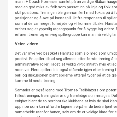
mann + Coach Romeiser samlet på ærverdige Blåbærhauge
med en god miks av folk som passet inn på linja og folk so
skill positions. Treningen ble gjennomført med fokus på å f
posisjoner og å øve på kastespill. Ut fra responsen til spiller
som at de var meget fornøyde og vil komme tilbake. Harsta
ordnet seg et ypperlig utgangspunkt for å bygge lag videre.
erfaren trener og en ivrig spillergruppe kan man nå veldig lan
Veien videre
Det var mye ved besøket i Harstad som slo meg som umidd
positivt. En spiller tilbød seg allerede etter første trening å 
administrative roller i laget, et veldig viktig initiativ hvis et 
noen vei. Flere spillere ble også stående igjen etter trening 
ball, og diskusjonen blant spillerne etterpå tyder på at de gle
komme til neste trening.
Samtaler er også igang med Tromsø Trailblazers om potens
fellestreninger, treningsleirer og fremtidige scrimmages. Det
enighet blant de to nordnorske klubbene at hvis de skal kla
opp noe som kan utfordre lagene sørpå er de bedre tjent v
samarbeide utenfor banen, selv om de er veldige klare for 