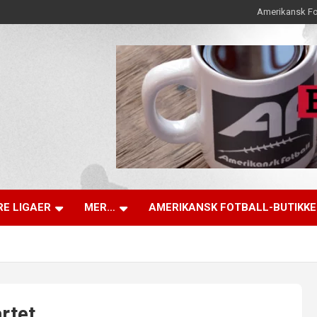
Amerikansk Fo
E LIGAER
MER…
AMERIKANSK FOTBALL-BUTIKK
rtet