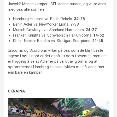
Jawohl! Mange kamper i GFL denne runden, og vi tar dem
med oss alle som én:
Hamburg Huskies vs. Berlin Rebels:
34-28
Berlin Adler vs. NewYorker Lions:
7-33
Munich Cowboys vs. Saarland Hurricanes:
24-27
Franken Knights vs. Schwäbisch Hall Unicorns:
14-62
Rhein-Neckar Bandits vs. Stuttgart Scorpions:
21-45
Unicorns og Scorpions virker på oss som de klart beste
lagene i sør. I nord er det også litt som forventet, men det
er hyggelig å se at Adler er på vei ut av gjørma, og at
nykommerne i Hamburg Huskies lykkes med å vinne mer
enn bare én kampen.
UKRAINA