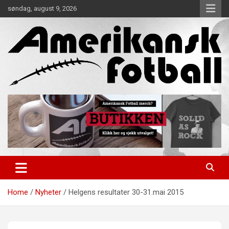
Skip
søndag, august 9, 2026
to
content
Alt om amerikansk fotball!
Amerikansk Fotball
Home
Nyheter
Helgens resultater 30-31.mai 2015