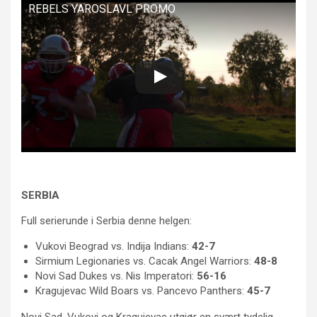
REBELS YAROSLAVL PROMO
SERBIA
Full serierunde i Serbia denne helgen:
Vukovi Beograd vs. Indija Indians:
42-7
Sirmium Legionaries vs. Cacak Angel Warriors:
48-8
Novi Sad Dukes vs. Nis Imperatori:
56-16
Kragujevac Wild Boars vs. Pancevo Panthers:
45-7
Novi Sad, Vukovi og Kragujevac utgjør en svært tydelig