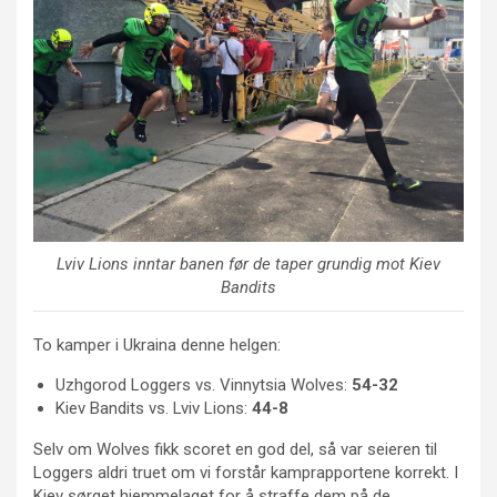
Lviv Lions inntar banen før de taper grundig mot Kiev
Bandits
To kamper i Ukraina denne helgen:
Uzhgorod Loggers vs. Vinnytsia Wolves:
54-32
Kiev Bandits vs. Lviv Lions:
44-8
Selv om Wolves fikk scoret en god del, så var seieren til
Loggers aldri truet om vi forstår kamprapportene korrekt. I
Kiev sørget hjemmelaget for å straffe dem på de