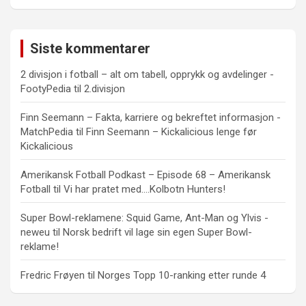
Siste kommentarer
2 divisjon i fotball – alt om tabell, opprykk og avdelinger -
FootyPedia
til
2.divisjon
Finn Seemann – Fakta, karriere og bekreftet informasjon -
MatchPedia
til
Finn Seemann – Kickalicious lenge før
Kickalicious
Amerikansk Fotball Podkast – Episode 68 – Amerikansk
Fotball
til
Vi har pratet med….Kolbotn Hunters!
Super Bowl-reklamene: Squid Game, Ant-Man og Ylvis -
neweu
til
Norsk bedrift vil lage sin egen Super Bowl-
reklame!
Fredric Frøyen
til
Norges Topp 10-ranking etter runde 4