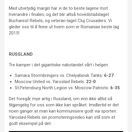
Med utvetydig margin har vi de to beste lagene mot
hverandre i finalen, og det blir altså hovedstadslaget
Bucharest Rebels, og veteran-laget Cluj Crusaders. Vi
gleder oss til å finne ut hvem som er Romanias beste lag
2015!
RUSSLAND
Tre kamper i det gigantiske nabolandet vårt i helgen:
Samara Stormbringers vs. Chelyabinsk Tanks:
6-27
Moscow United vs. Yaroslavl Rebels:
22-0
St.Petersburg North Legion vs. Moscow Patriots:
6-35
Det foregår mye artig i Russland, om enn ikke alltid så
tilgjengelig for oss som ikke kan språket. Imidlertid er det
noen ganger at man kan kommunisere godt via sporten.
Yaroslavl Rebels sin promoteringsvideo kan stå som et
godt eksempel på det: