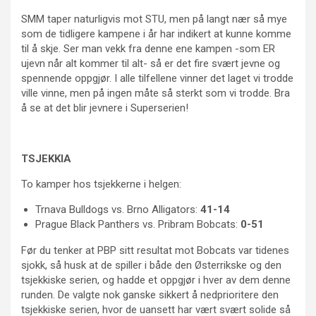
SMM taper naturligvis mot STU, men på langt nær så mye
som de tidligere kampene i år har indikert at kunne komme
til å skje. Ser man vekk fra denne ene kampen -som ER
ujevn når alt kommer til alt- så er det fire svært jevne og
spennende oppgjør. I alle tilfellene vinner det laget vi trodde
ville vinne, men på ingen måte så sterkt som vi trodde. Bra
å se at det blir jevnere i Superserien!
TSJEKKIA
To kamper hos tsjekkerne i helgen:
Trnava Bulldogs vs. Brno Alligators:
41-14
Prague Black Panthers vs. Pribram Bobcats:
0-51
Før du tenker at PBP sitt resultat mot Bobcats var tidenes
sjokk, så husk at de spiller i både den Østerrikske og den
tsjekkiske serien, og hadde et oppgjør i hver av dem denne
runden. De valgte nok ganske sikkert å nedprioritere den
tsjekkiske serien, hvor de uansett har vært svært solide så