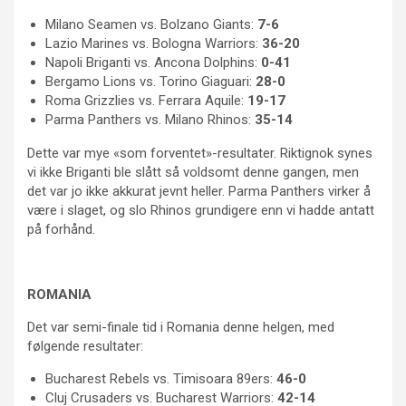
Milano Seamen vs. Bolzano Giants:
7-6
Lazio Marines vs. Bologna Warriors:
36-20
Napoli Briganti vs. Ancona Dolphins:
0-41
Bergamo Lions vs. Torino Giaguari:
28-0
Roma Grizzlies vs. Ferrara Aquile:
19-17
Parma Panthers vs. Milano Rhinos:
35-14
Dette var mye «som forventet»-resultater. Riktignok synes
vi ikke Briganti ble slått så voldsomt denne gangen, men
det var jo ikke akkurat jevnt heller. Parma Panthers virker å
være i slaget, og slo Rhinos grundigere enn vi hadde antatt
på forhånd.
ROMANIA
Det var semi-finale tid i Romania denne helgen, med
følgende resultater:
Bucharest Rebels vs. Timisoara 89ers:
46-0
Cluj Crusaders vs. Bucharest Warriors:
42-14