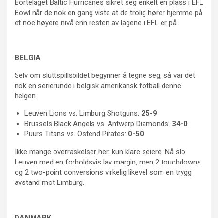
Bortelaget Baltic Hurricanes sikret seg enkelt en plass i EFL
Bowl når de nok en gang viste at de trolig hører hjemme på
et noe høyere nivå enn resten av lagene i EFL er på.
BELGIA
Selv om sluttspillsbildet begynner å tegne seg, så var det
nok en serierunde i belgisk amerikansk fotball denne
helgen:
Leuven Lions vs. Limburg Shotguns:
25-9
Brussels Black Angels vs. Antwerp Diamonds:
34-0
Puurs Titans vs. Ostend Pirates:
0-50
Ikke mange overraskelser her; kun klare seiere. Nå slo
Leuven med en forholdsvis lav margin, men 2 touchdowns
og 2 two-point conversions virkelig likevel som en trygg
avstand mot Limburg.
DANMARK