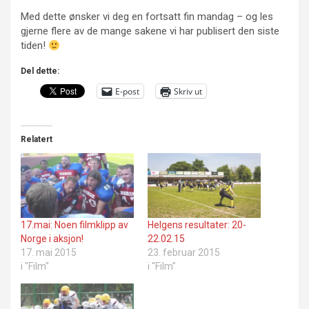
Med dette ønsker vi deg en fortsatt fin mandag – og les
gjerne flere av de mange sakene vi har publisert den siste
tiden!
Del dette:
E-post
Skriv ut
Relatert
17.mai: Noen filmklipp av
Helgens resultater: 20-
Norge i aksjon!
22.02.15
17. mai 2015
23. februar 2015
i "Film"
i "Film"