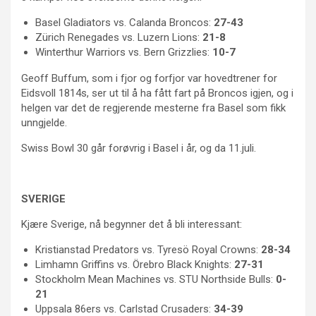
Basel Gladiators vs. Calanda Broncos:
27-43
Zürich Renegades vs. Luzern Lions:
21-8
Winterthur Warriors vs. Bern Grizzlies:
10-7
Geoff Buffum, som i fjor og forfjor var hovedtrener for
Eidsvoll 1814s, ser ut til å ha fått fart på Broncos igjen, og i
helgen var det de regjerende mesterne fra Basel som fikk
unngjelde.
Swiss Bowl 30 går forøvrig i Basel i år, og da 11.juli.
SVERIGE
Kjære Sverige, nå begynner det å bli interessant:
Kristianstad Predators vs. Tyresö Royal Crowns:
28-34
Limhamn Griffins vs. Örebro Black Knights:
27-31
Stockholm Mean Machines vs. STU Northside Bulls:
0-
21
Uppsala 86ers vs. Carlstad Crusaders:
34-39